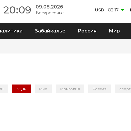
20:09
09.08.2026
USD
82.17
Воскресенье
налитика
Забайкалье
Россия
Мир
ай
КНДР
Мир
Монголия
Россия
спорт