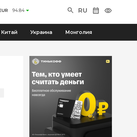
RU
EUR
94.84
Китай
Украина
Монголия