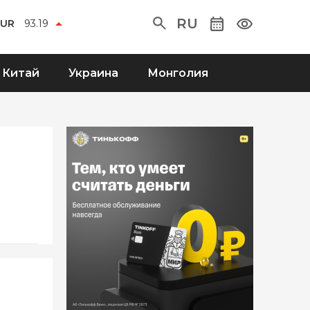
RU
EUR
93.19
Китай
Украина
Монголия