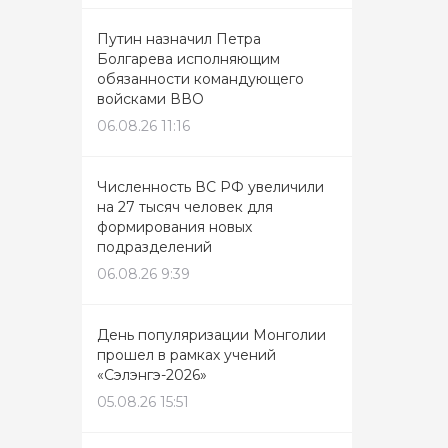
Путин назначил Петра
Болгарева исполняющим
обязанности командующего
войсками ВВО
06.08.26 11:16
Численность ВС РФ увеличили
на 27 тысяч человек для
формирования новых
подразделений
06.08.26 9:39
День популяризации Монголии
прошел в рамках учений
«Сэлэнгэ-2026»
05.08.26 15:51