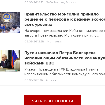
Чернышенко. Чернышенко и…
,
06.08.26 14:13
Забайкалье
Россия
Правительство Монголии приняло
решение о переходе к режиму эконо
всех уровнях
На очередном заседании Кабинета министров
августа Правительство Монголии приняло
распоряжение об установлении приоритетов
06.08.26 12:58
Монголия
бюджетного финансирования, а также о…
Путин назначил Петра Болгарева
исполняющим обязанности команду
войсками ВВО
Указом Президента РФ Владимира Путина,
исполняющим обязанности командующего вой
Восточного военного округа назначен генерал
06.08.26 11:16
Россия
полковник Петр Болгарев, занимавший должн
начальника…
ЧИТАТЬ ВСЕ НОВОСТИ