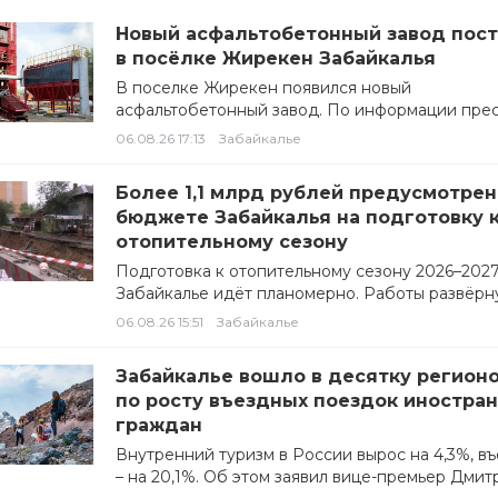
Новый асфальтобетонный завод пос
в посёлке Жирекен Забайкалья
В поселке Жирекен появился новый
асфальтобетонный завод. По информации прес
службе Заксобрания Забайкалья, такой новост
06.08.26 17:13
Забайкалье
итогам рабочей поездки на…
Более 1,1 млрд рублей предусмотрен
бюджете Забайкалья на подготовку 
отопительному сезону
Подготовка к отопительному сезону 2026–2027
Забайкалье идёт планомерно. Работы развёрн
всем направлениям: ремонтируют сети, котель
06.08.26 15:51
Забайкалье
Забайкалье вошло в десятку регион
по росту въездных поездок иностра
граждан
Внутренний туризм в России вырос на 4,3%, в
– на 20,1%. Об этом заявил вице-премьер Дмит