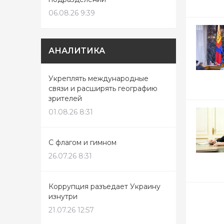
06.08.26 9:39
АНАЛИТИКА
Укреплять международные
связи и расширять географию
зрителей
01.08.26 8:31
С флагом и гимном
26.07.26 8:31
Коррупция разъедает Украину
изнутри
21.07.26 12:57