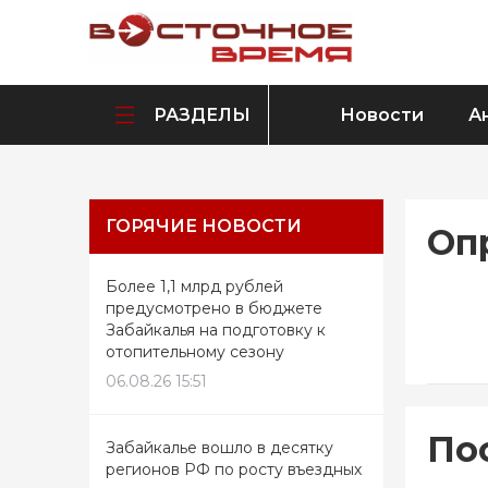
РАЗДЕЛЫ
Новости
А
ГОРЯЧИЕ НОВОСТИ
Оп
Более 1,1 млрд рублей
предусмотрено в бюджете
Забайкалья на подготовку к
отопительному сезону
06.08.26 15:51
6793
3
По
Забайкалье вошло в десятку
4
регионов РФ по росту въездных
5