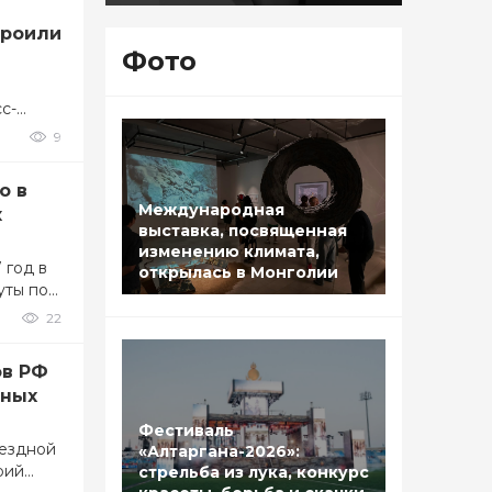
троили
Фото
с-
ью по
9
о в
Международная
к
выставка, посвященная
изменению климата,
 год в
открылась в Монголии
уты по
ное и…
22
ов РФ
нных
Фестиваль
ъездной
«Алтаргана-2026»:
рий
стрельба из лука, конкурс