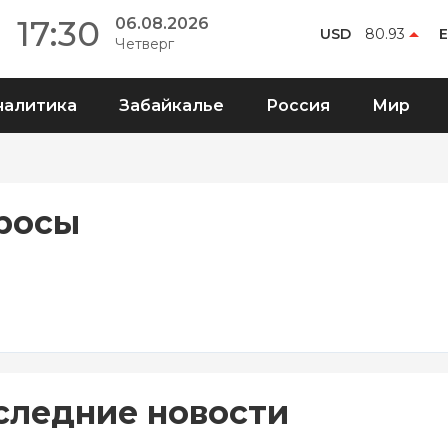
17:30
06.08.2026
USD
80.93
Четверг
налитика
Забайкалье
Россия
Мир
росы
следние новости