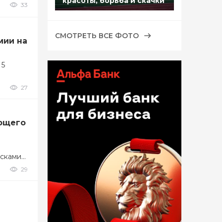
красоты, борьба и скачки
33
СМОТРЕТЬ ВСЕ ФОТО
мии на
 5
27
ющего
сками
-
29
ость