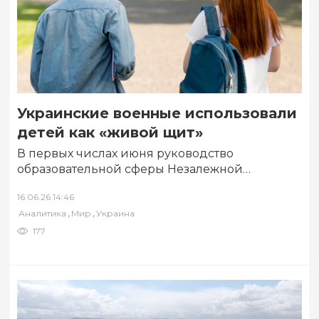
Украинские военные использовали
детей как «живой щит»
В первых числах июня руководство
образовательной сферы Незалежной
инициировало внезапный перевод
16.06.26 14:46
сотрудников учебных заведений на
,
,
Аналитика
Мир
Украина
дистанционный формат работы. Об…
177