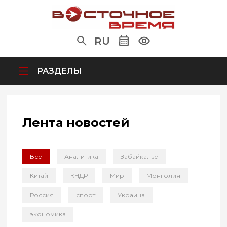
RU
РАЗДЕЛЫ
Лента новостей
Все
Аналитика
Забайкалье
Китай
КНДР
Мир
Монголия
Россия
спорт
Украина
экономика