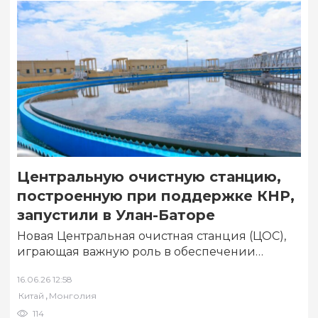
Центральную очистную станцию,
построенную при поддержке КНР,
запустили в Улан-Баторе
Новая Центральная очистная станция (ЦОС),
играющая важную роль в обеспечении
благоприятных санитарно-гигиенических
16.06.26 12:58
условий проживания и труда жителей
,
Китай
Монголия
Улаанбаатара, а…
114