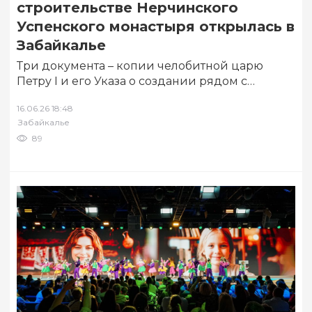
строительстве Нерчинского
Успенского монастыря открылась в
Забайкалье
Три документа – копии челобитной царю
Петру I и его Указа о создании рядом с
городом Нерчинском Успенского монастыря,…
16.06.26 18:48
Забайкалье
89