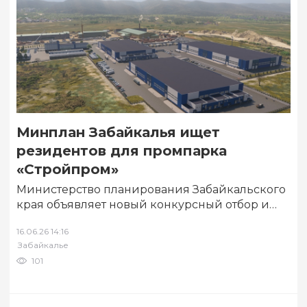
Минплан Забайкалья ищет
резидентов для промпарка
«Стройпром»
Министерство планирования Забайкальского
края объявляет новый конкурсный отбор и
приём документов на размещение
16.06.26 14:16
промышленных производств в
Забайкалье
индустриальном парке «Стройпром»….
101