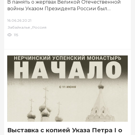
В память о жертвах Великой Отечественной
войны Указом Президента России был
учрежден День памяти и скорби – 22 июня….
16.06.26 20:21
,
Забайкалье
Россия
115
Выставка с копией Указа Петра I о