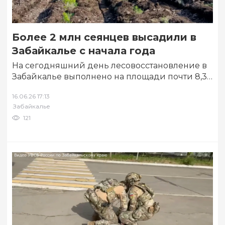
Более 2 млн сеянцев высадили в
Забайкалье с начала года
На сегодняшний день лесовосстановление в
Забайкалье выполнено на площади почти 8,3
тысячи гектаров — это 45,6% от годового
16.06.26 17:13
плана….
Забайкалье
121