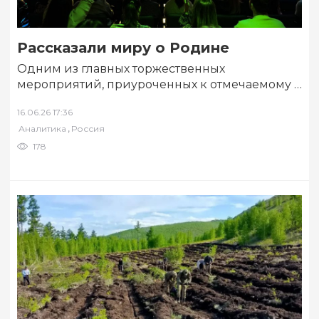
Рассказали миру о Родине
Одним из главных торжественных
мероприятий, приуроченных к отмечаемому 6
июня Дню русского языка, стала
16.06.26 17:36
организованная в национального центра
,
Аналитика
Россия
«Россия»…
178