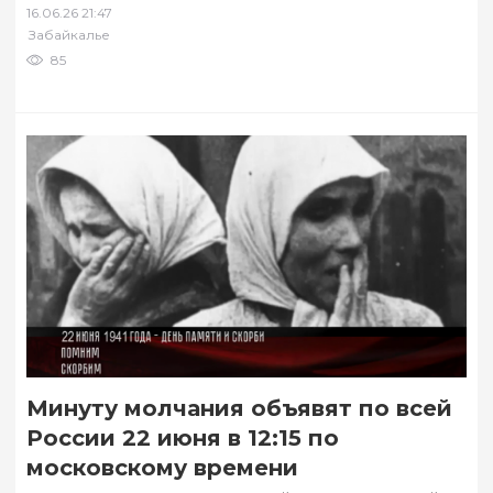
16.06.26 21:47
Светланы родились две…
Забайкалье
85
Минуту молчания объявят по всей
России 22 июня в 12:15 по
московскому времени