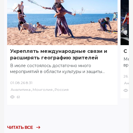
Укреплять международные связи и
С ф
расширять географию зрителей
Меж
вре
В июле состоялось достаточно много
коми
мероприятий в области культуры и защиты
26.07
соб
традиционных ценностей. 8 июля в разных
01.08.26 8:31
Анал
уголках Забайкалья…
,
,
Аналитика
Монголия
Россия
7
61
ЧИТАТЬ ВСЕ