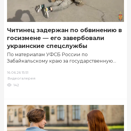
Читинец задержан по обвинению в
госизмене — его завербовали
украинские спецслужбы
По материалам УФСБ России по
Забайкальскому краю за государственную
измену задержан житель Читы. Он был
16.06.26 15:51
завербован украинскими спецслужбами для…
Видеогалерея
142