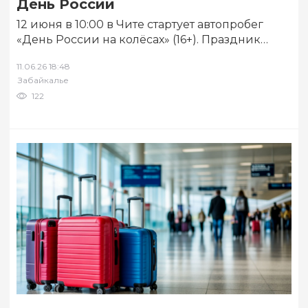
День России
12 июня в 10:00 в Чите стартует автопробег
«День России на колёсах» (16+). Праздник
объединит всех любителей отечественного
11.06.26 18:48
автопрома…
Забайкалье
122