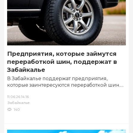
Предприятия, которые займутся
переработкой шин, поддержат в
Забайкалье
В Забайкалье поддержат предприятия,
которые заинтересуются переработкой шин.
Об этом сообщил на совещании, посвященном
11.06.26 14:16
вопросу их утилизации сообщил первый…
Забайкалье
140