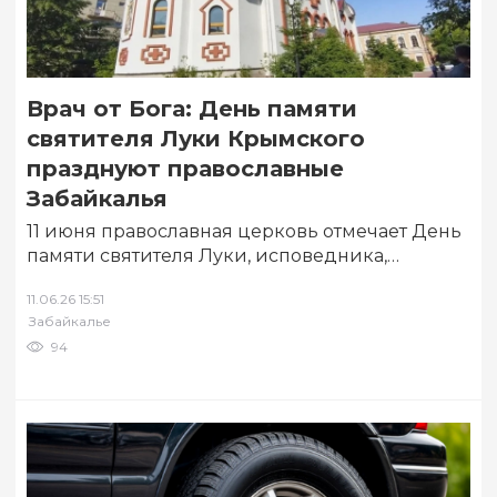
Врач от Бога: День памяти
святителя Луки Крымского
празднуют православные
Забайкалья
11 июня православная церковь отмечает День
памяти святителя Луки, исповедника,
архиепископа Симферопольского и
11.06.26 15:51
Крымского. В храме святителя Луки при…
Забайкалье
94