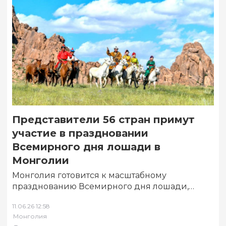
Представители 56 стран примут
участие в праздновании
Всемирного дня лошади в
Монголии
Монголия готовится к масштабному
празднованию Всемирного дня лошади,
которое пройдёт с 11 по 13 июля с участием
11.06.26 12:58
государств-соавторов соответствующей…
Монголия