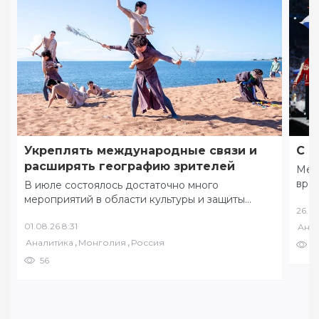
Укреплять международные связи и
С ф
расширять географию зрителей
Меж
вре
В июле состоялось достаточно много
коми
мероприятий в области культуры и защиты
26.07
соб
традиционных ценностей. 8 июля в разных
01.08.26 8:31
Анал
уголках Забайкалья…
,
,
Аналитика
Монголия
Россия
7
56