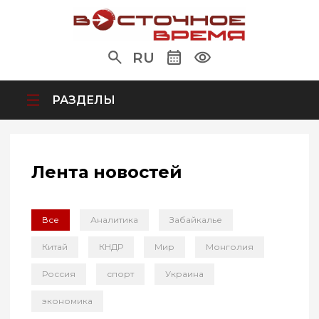
RU
РАЗДЕЛЫ
Лента новостей
Все
Аналитика
Забайкалье
Китай
КНДР
Мир
Монголия
Россия
спорт
Украина
экономика