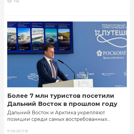
145
Более 7 млн туристов посетили
Дальний Восток в прошлом году
Дальний Восток и Арктика укрепляют
позиции среди самых востребованных
туристических направлений России. В
11.06.26 11:16
прошлом году макрорегион посетили более