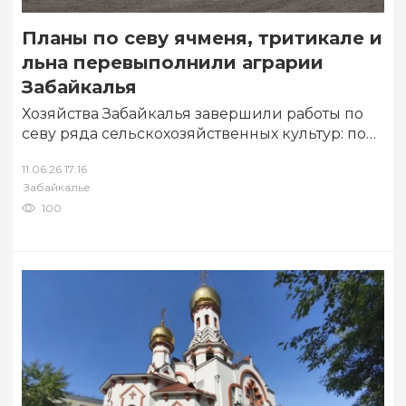
Планы по севу ячменя, тритикале и
льна перевыполнили аграрии
Забайкалья
Хозяйства Забайкалья завершили работы по
севу ряда сельскохозяйственных культур: по
некоторым из них удалось перевыполнить
11.06.26 17:16
план. Об этом 11…
Забайкалье
100