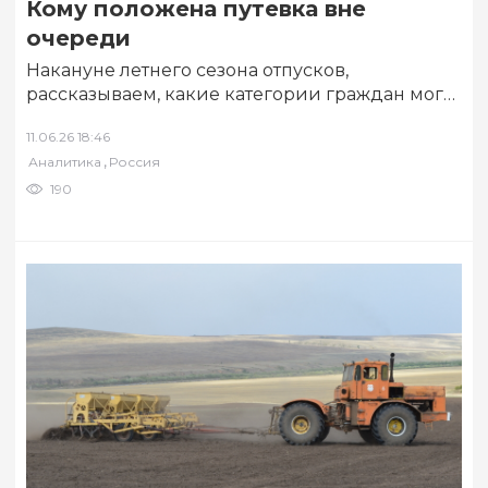
Кому положена путевка вне
очереди
Накануне летнего сезона отпусков,
рассказываем, какие категории граждан могут
рассчитывать на поддержку со стороны
11.06.26 18:46
государства. Одной из самых
,
Аналитика
Россия
востребованных…
190