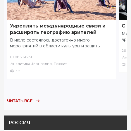
Укреплять международные связи и
С ф
расширять географию зрителей
Меж
вре
В июле состоялось достаточно много
коми
мероприятий в области культуры и защиты
26.07
соб
традиционных ценностей. 8 июля в разных
01.08.26 8:31
Анал
уголках Забайкалья…
,
,
Аналитика
Монголия
Россия
6
52
ЧИТАТЬ ВСЕ
РОССИЯ