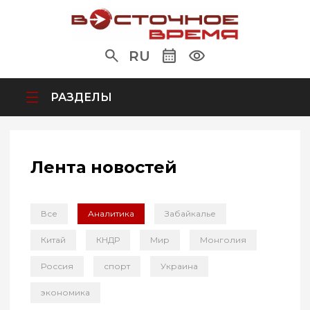
RU
РАЗДЕЛЫ
Лента новостей
Все
Аналитика
Забайкалье
Китай
КНДР
Мир
Монголия
Россия
спорт
Украина
экономика