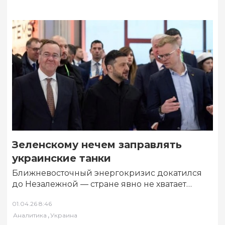
Зеленскому нечем заправлять
украинские танки
Ближневосточный энергокризис докатился
до Незалежной — стране явно не хватает
топлива, а Запад все чаще говорит лидеру
01.04.26 8:46
Украины «нет»….
,
Аналитика
Украина