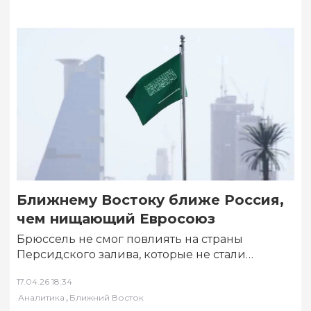
Ближнему Востоку ближе Россия,
чем нищающий Евросоюз
Брюссель не смог повлиять на страны
Персидского залива, которые не стали
присоединяться к санкциям Европы против
17.04.26 18:34
России. Разрешить ситуацию…
,
Аналитика
Ближний Восток