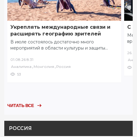
Укреплять международные связи и
С ф
расширять географию зрителей
Меж
вре
В июле состоялось достаточно много
коми
мероприятий в области культуры и защиты
26.07
соб
традиционных ценностей. 8 июля в разных
01.08.26 8:31
Анал
уголках Забайкалья…
,
,
Аналитика
Монголия
Россия
6
53
ЧИТАТЬ ВСЕ
РОССИЯ