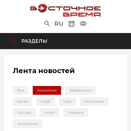
RU
РАЗДЕЛЫ
Лента новостей
Все
Аналитика
Забайкалье
Китай
КНДР
Мир
Монголия
Россия
спорт
Украина
экономика