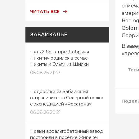
отмеча
ЧИТАТЬ ВСЕ
америк
Boein
Goldm
ЗАБАЙКАЛЬЕ
Ларри
В зав
Пятый богатырь: Добрыня
«прев
Никитич родился в семье
Никиты и Ольги из Шилки
Тег
06.08.26 21:47
Подростки из Забайкалья
отправились на Северный полюс
Подели
с экспедицией «Росатома»
06.08.26 20:21
Новый асфальтобетонный завод
построили в посёлке Жирекен