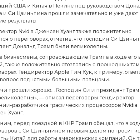
аций США и Китая в Пекине под руководством Дон
а и Си Цзиньпина прошли замечательно и уже дают
е результаты.
ректор Nvidia Дженсен Хуанг также положительно
лся о переговорах, отметив, что господин Си Цзинь
дент Дональд Трамп были великолепны.
е бизнесмены, сопровождающие Трампа в ходе его 
й, также положительно отозвались о прошедших там
ворах. Гендиректор Apple Тим Кук, к примеру, ответ
е вопрос поднятыми большими пальцами.
ечи прошли хорошо… Господин Си и президент Трам
великолепны», — описал переговоры гендиректор
нии-разработчика графических процессоров Nvidia
ен Хуанг.
им, перед поездкой в КНР Трамп обещал, что в ход
оворов с Си Цзиньпином первым делом попросит к
ыть» Китай для работы американских компаний. Он 