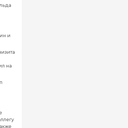
альда
пин и
визита
ил на
п
е
оллегу
также