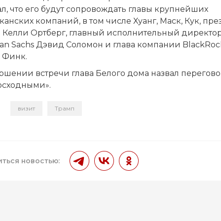
л, что его будут сопровождать главы крупнейших
анских компаний, в том числе Хуанг, Маск, Кук, пр
g Келли Ортберг, главный исполнительный директор
an Sachs Дэвид Соломон и глава компании BlackRoc
 Финк.
ершении встречи глава Белого дома назвал перегов
осходными».
визит
Трамп
и
ться новостью: