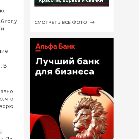
красоты, борьба и скачки
ю.
26 году
СМОТРЕТЬ ВСЕ ФОТО
ти
щие
. В
давно
, что
оворю,
а