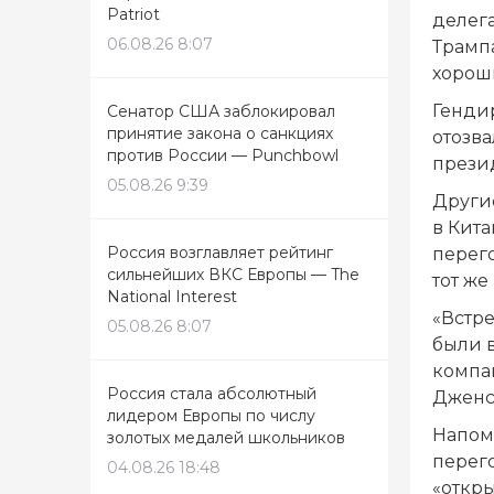
Patriot
делег
06.08.26 8:07
Трамп
хороши
Генди
Сенатор США заблокировал
принятие закона о санкциях
отозва
против России — Punchbowl
прези
05.08.26 9:39
Други
в Кита
Россия возглавляет рейтинг
перего
сильнейших ВКС Европы — The
тот ж
National Interest
«Встр
05.08.26 8:07
были 
компа
Россия стала абсолютный
Дженс
лидером Европы по числу
Напомн
золотых медалей школьников
перег
04.08.26 18:48
«откр