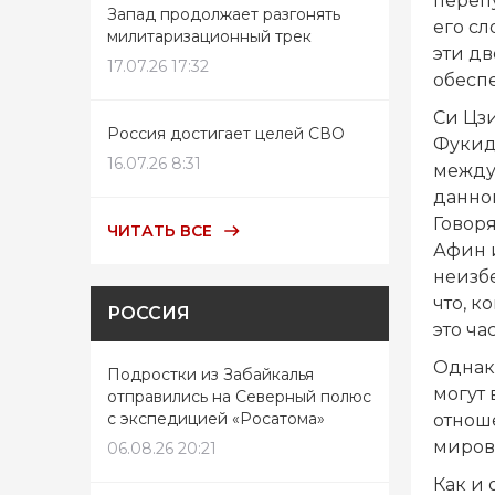
перепу
Запад продолжает разгонять
его сл
милитаризационный трек
эти дв
17.07.26 17:32
обесп
Си Цзи
Россия достигает целей СВО
Фукид
16.07.26 8:31
междун
данно
Говор
ЧИТАТЬ ВСЕ
Афин и
неизб
что, к
РОССИЯ
это ча
Однак
Подростки из Забайкалья
могут
отправились на Северный полюс
с экспедицией «Росатома»
отноше
миров
06.08.26 20:21
Как и 