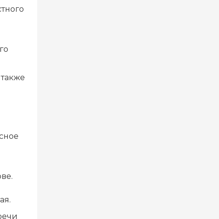
тного
го
 также
асное
ве.
ая.
речи