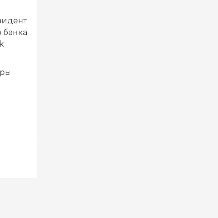
езидент
 банка
k
оры