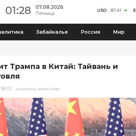
01:28
07.08.2026
USD
81.41
Пятница
налитика
Забайкалье
Россия
Мир
ит Трампа в Китай: Тайвань и
говля
 18:02
,
,
Аналитика
Китай
Мир