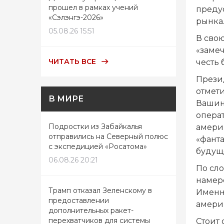
прошел в рамках учений
преду
«Сэлэнгэ-2026»
рынка
05.08.26 15:51
В сво
«замеч
ЧИТАТЬ ВСЕ
честь 
Прези
отмет
В МИРЕ
Вашин
опера
Подростки из Забайкалья
амери
отправились на Северный полюс
«фанта
с экспедицией «Росатома»
будущ
06.08.26 20:21
По сл
намер
Трамп отказал Зеленскому в
Именн
предоставлении
амери
дополнительных ракет-
перехватчиков для системы
Стоит 