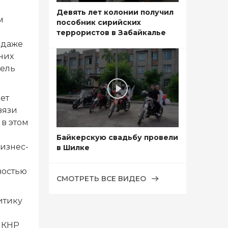
Девять лет колонии получил
м
пособник сирийских
террористов в Забайкалье
и даже
них
тель
ет
вязи
в этом
Байкерскую свадьбу провели
изнес-
в Шилке
востью
СМОТРЕТЬ ВСЕ ВИДЕО
итику
и КНР