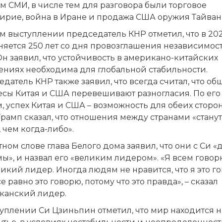
 СМИ, в числе тем для разговора были торговое
ирие, война в Иране и продажа США оружия Тайван
м выступлении председатель КНР отметил, что в 20
няется 250 лет со дня провозглашения независимос
н заявил, что устойчивость в американо-китайских
ениях необходима для глобальной стабильности.
датель КНР также заявил, что всегда считал, что об
есы Китая и США перевешивают разногласия. По его
, успех Китая и США – возможность для обеих сторон
Трамп сказал, что отношения между странами «станут
 чем когда-либо».
тном слове глава Белого дома заявил, что они с Си «
ы», и назвал его «великим лидером». «Я всем говорю
икий лидер. Иногда людям не нравится, что я это г
се равно это говорю, потому что это правда», – сказал
канский лидер.
уплении Си Цзиньпин отметил, что мир находится н