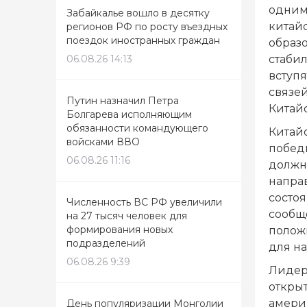
одним
Забайкалье вошло в десятку
китай
регионов РФ по росту въездных
поездок иностранных граждан
образо
стабил
06.08.26 14:13
вступя
связе
Путин назначил Петра
Китай
Болгарева исполняющим
обязанности командующего
Китайс
войсками ВВО
побед
06.08.26 11:16
должны
направ
состо
Численность ВС РФ увеличили
сообщ
на 27 тысяч человек для
формирования новых
полож
подразделений
для на
06.08.26 9:39
Лидер
открыт
америк
День популяризации Монголии