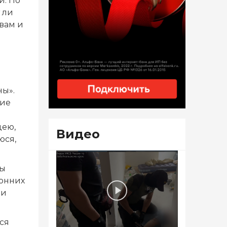
и. По
 ли
овам и
ны».
ние
дею,
Видео
юся,
ны
ронних
ии
ся