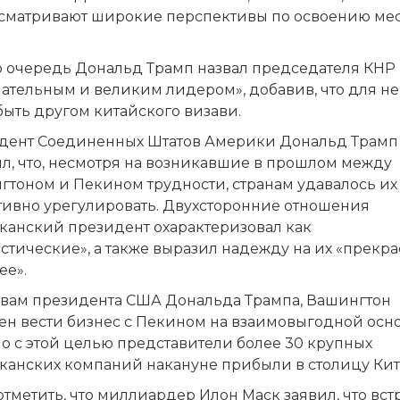
сматривают широкие перспективы по освоению мес
.
ю очередь Дональд Трамп назвал председателя КНР
ательным и великим лидером», добавив, что для не
быть другом китайского визави.
дент Соединенных Штатов Америки Дональд Трамп
ил, что, несмотря на возникавшие в прошлом между
гтоном и Пекином трудности, странам удавалось их
тивно урегулировать. Двухсторонние отношения
канский президент охарактеризовал как
стические», а также выразил надежду на их «прекр
ее».
овам президента США Дональда Трампа, Вашингтон
ен вести бизнес с Пекином на взаимовыгодной осно
о с этой целью представители более 30 крупных
канских компаний накануне прибыли в столицу Кит
отметить, что миллиардер Илон Маск заявил, что вст