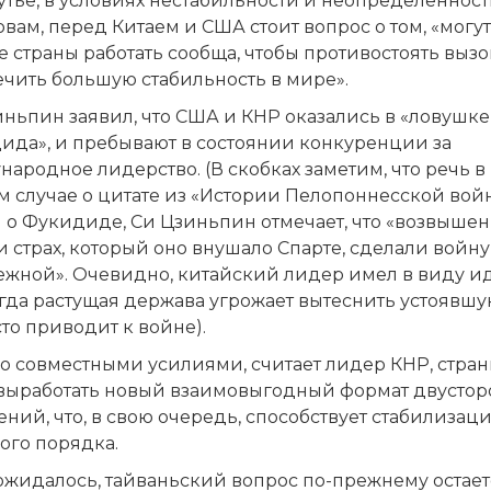
тье, в условиях нестабильности и неопределенност
овам, перед Китаем и США стоит вопрос о том, «могут
е страны работать сообща, чтобы противостоять выз
ечить большую стабильность в мире».
ньпин заявил, что США и КНР оказались в «ловушке
ида», и пребывают в состоянии конкуренции за
ародное лидерство. (В скобках заметим, что речь в
м случае о цитате из «Истории Пелопоннесской вой
я о Фукидиде, Си Цзиньпин отмечает, что «возвыше
 страх, который оно внушало Спарте, сделали войну
ежной». Очевидно, китайский лидер имел в виду и
огда растущая держава угрожает вытеснить устоявшу
сто приводит к войне).
о совместными усилиями, считает лидер КНР, стра
 выработать новый взаимовыгодный формат двусто
ний, что, в свою очередь, способствует стабилизац
ого порядка.
ожидалось, тайваньский вопрос по-прежнему остает