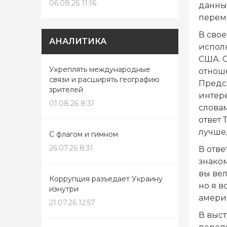
06.08.26 11:16
данным
перем
В свое
АНАЛИТИКА
испол
США. О
Укреплять международные
отнош
связи и расширять географию
Предсе
зрителей
интер
01.08.26 8:31
словам
ответ 
лучше,
С флагом и гимном
26.07.26 8:31
В отве
знаком
вы вел
Коррупция разъедает Украину
но я в
изнутри
амери
21.07.26 12:57
В выст