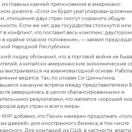
 из главных камней преткновения в американо-
ском диалоге. «Если он будет урегулирован должны
м, отношения двух стран смогут сохранить общую
ьность. Если же нет, два государства столкнутся ил
т в конфликт, что поставит весь комплекс двусторон
й в крайне опасное положение», — заявил председа
ской Народной Республики.
кий лидер обозначил, что в торговой войне не быва
ителей, а китайско-американские экономические с
 выстраиваться на взаимовыгодной основе. Работа 
лении ведется. Так, по словам Си Цзиньпина,
явшаяся накануне встреча между представителями б
еств завершилась в целом сбалансированными и
ительными результатами, что является «хорошей но
родов двух стран и всего мира».
 КНР добавил, что Пекин намерен продолжать «пол
ых дверей» для иностранного бизнеса, в том числе
анского. Для компаний из США, в частности, власт