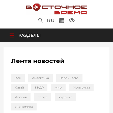
RU
РАЗДЕЛЫ
Лента новостей
Все
Аналитика
Забайкалье
Китай
КНДР
Мир
Монголия
Россия
спорт
Украина
экономика