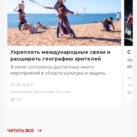
Укреплять международные связи и
С ф
расширять географию зрителей
Меж
вре
В июле состоялось достаточно много
коми
мероприятий в области культуры и защиты
26.07
соб
традиционных ценностей. 8 июля в разных
01.08.26 8:31
Анал
уголках Забайкалья…
,
,
Аналитика
Монголия
Россия
6
50
ЧИТАТЬ ВСЕ