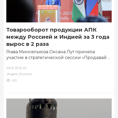
Товарооборот продукции АПК
между Россией и Индией за 3 года
вырос в 2 раза
Глава Минсельхоза Оксана Лут приняла
участие в стратегической сессии «Продавай в
России: новые горизонты для индийского
05.12.25 12:49
бизнеса» в рамках…
,
Индия
Россия
101