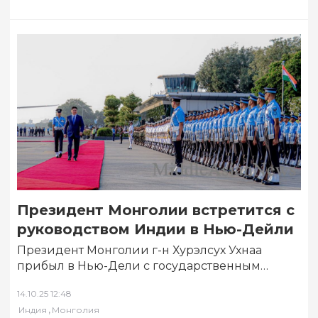
Президент Монголии встретится с
руководством Индии в Нью-Дейли
Президент Монголии г-н Хурэлсух Ухнаа
прибыл в Нью-Дели с государственным
визитом в Индию. В аэропорту ему был оказан
14.10.25 12:48
почётный…
,
Индия
Монголия