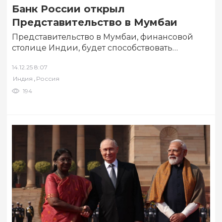
Банк России открыл
Представительство в Мумбаи
Представительство в Мумбаи, финансовой
столице Индии, будет способствовать
усилению и продвижению интересов
14.12.25 8:07
финансового сектора Российской Федерации
,
Индия
Россия
на одном из…
194