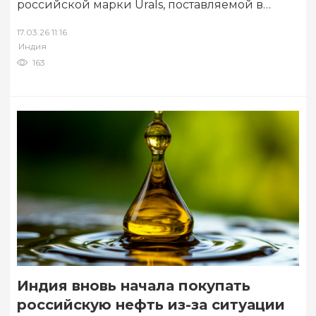
российской марки Urals, поставляемой в
Индию, достигли рекордного уровня после
17.03.26 11:16
того, как США выдали…
Индия
163
Индия вновь начала покупать
российскую нефть из-за ситуации