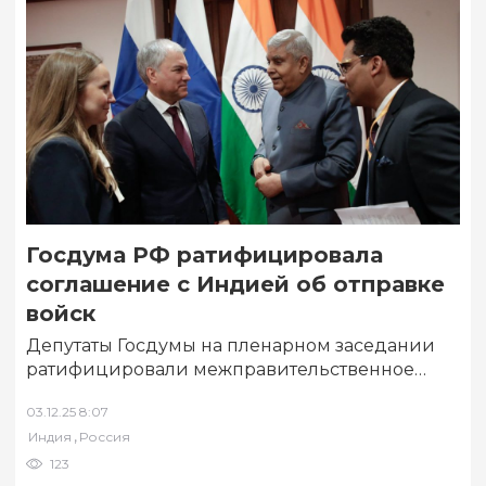
Госдума РФ ратифицировала
соглашение с Индией об отправке
войск
Депутаты Госдумы на пленарном заседании
ратифицировали межправительственное
соглашение России и Индии о порядке
03.12.25 8:07
отправки военнослужащих, а также военных
,
Индия
Россия
кораблей…
123