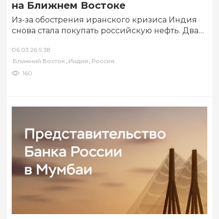
на Ближнем Востоке
Из-за обострения иранского кризиса Индия
снова стала покупать российскую нефть. Два
российских нефтяных танкера, которые ранее
06.03.26 9:38
указывали пунктом назначения…
,
,
Ближний Восток
Индия
Россия
160