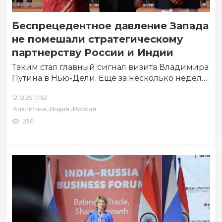
Беспрецедентное давление Запада
не помешали стратегическому
партнерству России и Индии
Таким стал главный сигнал визита Владимира
Путина в Нью-Дели. Еще за несколько недель
до приезда российского лидера в Индию,…
12.12.25 17:52
,
,
Аналитика
Индия
Россия
236