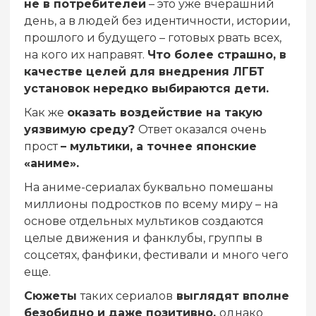
не в потребителей
– это уже вчерашний
день, а в людей без идентичности, истории,
прошлого и будущего – готовых рвать всех,
на кого их направят.
Что более страшно, в
качестве целей для внедрения ЛГБТ
установок нередко выбираются дети.
Как же
оказать воздействие на такую
уязвимую среду?
Ответ оказался очень
прост
– мультики, а точнее японские
«аниме».
На аниме-сериалах буквально помешаны
миллионы подростков по всему миру – на
основе отдельных мультиков создаются
целые движения и фанклубы, группы в
соцсетях, фанфики, фестивали и много чего
еще.
Сюжеты
таких сериалов
выглядят вполне
безобидно и даже позитивно,
однако