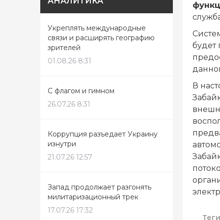
АНАЛИТИКА
функц
служба
Укреплять международные
Систе
связи и расширять географию
будет
зрителей
предо
01.08.26 8:31
данно
В нас
С флагом и гимном
Забайк
26.07.26 8:31
внешн
воспо
предв
Коррупция разъедает Украину
изнутри
автомо
Забайк
21.07.26 12:57
потоко
орган
Запад продолжает разгонять
элект
милитаризационный трек
17.07.26 17:32
Тег