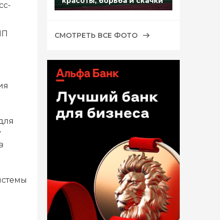
красоты, борьба и скачки
сс-
ПП
СМОТРЕТЬ ВСЕ ФОТО
ия
для
у
в
истемы