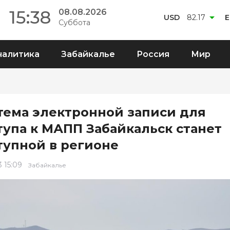
15:38
08.08.2026
USD
82.17
Суббота
налитика
Забайкалье
Россия
Мир
тема электронной записи для
тупа к МАПП Забайкальск станет
тупной в регионе
3 15:09
Забайкалье