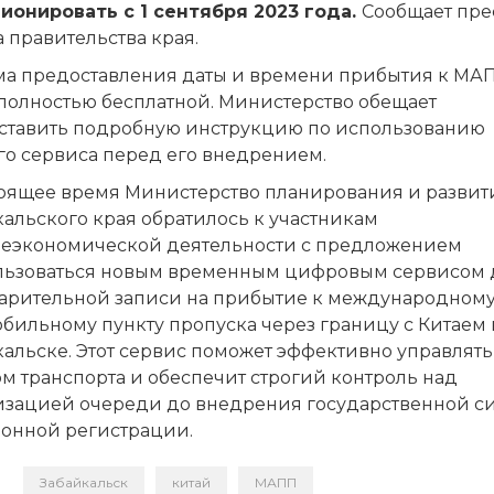
ионировать с 1 сентября 2023 года.
Сообщает пре
 правительства края.
ма предоставления даты и времени прибытия к МА
 полностью бесплатной. Министерство обещает
ставить подробную инструкцию по использованию
го сервиса перед его внедрением.
тоящее время Министерство планирования и развит
альского края обратилось к участникам
еэкономической деятельности с предложением
льзоваться новым временным цифровым сервисом 
арительной записи на прибытие к международном
бильному пункту пропуска через границу с Китаем 
альске. Этот сервис поможет эффективно управлять
м транспорта и обеспечит строгий контроль над
изацией очереди до внедрения государственной с
ронной регистрации.
Забайкальск
китай
МАПП
и