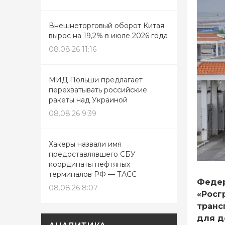
Внешнеторговый оборот Китая
вырос на 19,2% в июле 2026 года
08.08.26 11:16
МИД Польши предлагает
перехватывать российские
ракеты над Украиной
08.08.26 9:39
Хакеры назвали имя
предоставлявшего СБУ
координаты нефтяных
терминалов РФ — ТАСС
Федер
08.08.26 8:07
«Росг
транс
для д