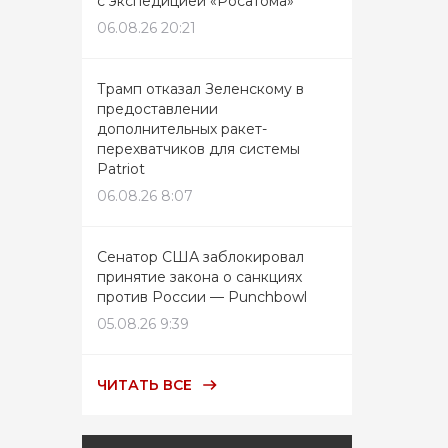
с экспедицией «Росатома»
06.08.26 20:21
Трамп отказал Зеленскому в
предоставлении
дополнительных ракет-
перехватчиков для системы
Patriot
06.08.26 8:07
Сенатор США заблокировал
принятие закона о санкциях
против России — Punchbowl
05.08.26 9:39
ЧИТАТЬ ВСЕ