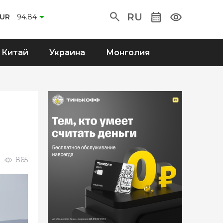
RU
EUR
94.84
Китай
Украина
Монголия
865