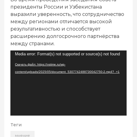
президенты России и Узбекистана
выразили уверенность, что сотрудничество
между регионами отличается высокой
результативностью и способствует
расширению долгосрочного партнёрства
между странами.
Видеоплеер
Media error: Format(s) not supported or source(s) not found
Скачать файл: https://vstime.ru/wp-
content/uploads/2025/05/document_5307742488730042750-2.mp4?_=1
Теги
мнение