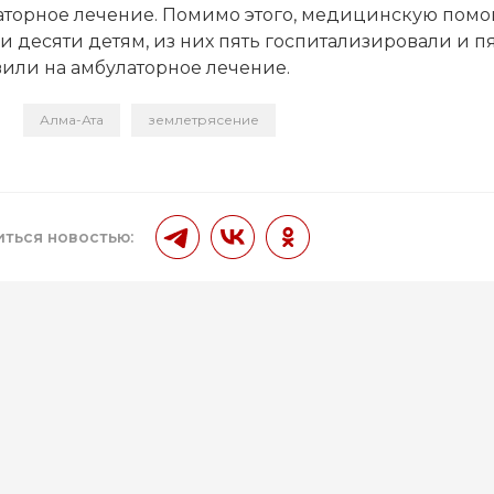
аторное лечение. Помимо этого, медицинскую пом
и десяти детям, из них пять госпитализировали и п
вили на амбулаторное лечение.
Алма-Ата
землетрясение
и
ться новостью: