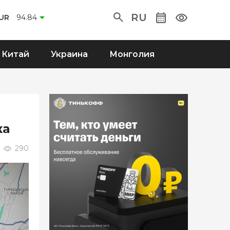
RU
UR
94.84
Китай
Украина
Монголия
ка
290