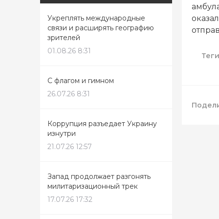
амбул
Укреплять международные
оказал
связи и расширять географию
отпра
зрителей
01.08.26 8:31
Тег
С флагом и гимном
26.07.26 8:31
Подели
Коррупция разъедает Украину
изнутри
21.07.26 12:57
Запад продолжает разгонять
милитаризационный трек
17.07.26 17:32