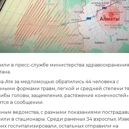
или в пресс-службе министерства здравоохранени
тана.
ма-Ате за медпомощью обратились 44 человека с
чными формами травм, лёгкой и средней степени тя
шибы головы, защемления, растяжения конечностей»
ится в сообщении.
нным ведомства, с разными показаниями пострадав
или в стационары. Среди раненых 34 взрослых. Изве
оих госпитализировали, остальных отправили на