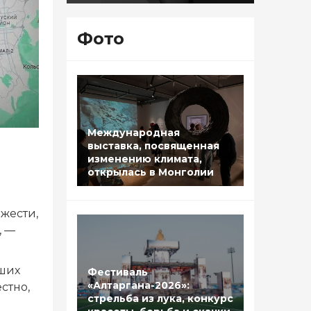
Фото
Международная
выставка, посвященная
я
изменению климата,
открылась в Монголии
жести,
, —
ших
Фестиваль
«Алтаргана-2026»:
стно,
стрельба из лука, конкурс