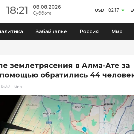
18:21
08.08.2026
USD
82.17
E
Суббота
налитика
Забайкалье
Россия
Мир
ле землетрясения в Алма-Ате за
помощью обратились 44 челове
 15:32
Мир