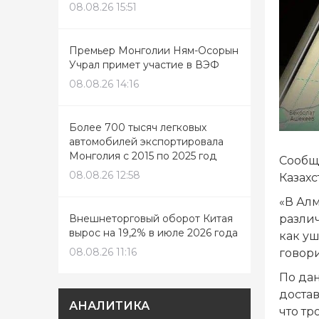
08.08.26 15:51
Премьер Монголии Ням-Осорын
Учрал примет участие в ВЭФ
08.08.26 14:16
Более 700 тысяч легковых
автомобилей экспортировала
Монголия с 2015 по 2025 год
Сообщ
08.08.26 12:58
Казахс
«В Ал
Внешнеторговый оборот Китая
разли
вырос на 19,2% в июле 2026 года
как у
08.08.26 11:16
говор
По да
достав
АНАЛИТИКА
что тр