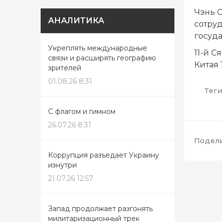
Чэнь С
АНАЛИТИКА
сотру
госуд
Укреплять международные
11-й 
связи и расширять географию
Китая 
зрителей
01.08.26 8:31
Тег
С флагом и гимном
26.07.26 8:31
Подели
Коррупция разъедает Украину
изнутри
21.07.26 12:57
Запад продолжает разгонять
милитаризационный трек