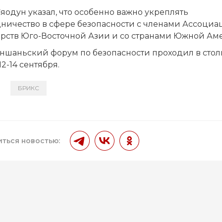
яодун указал, что особенно важно укреплять
дничество в сфере безопасности с членами Ассоци
арств Юго-Восточной Азии и со странами Южной Ам
Сяншаньский форум по безопасности проходил в сто
12-14 сентября.
БРИКС
и
ться новостью: