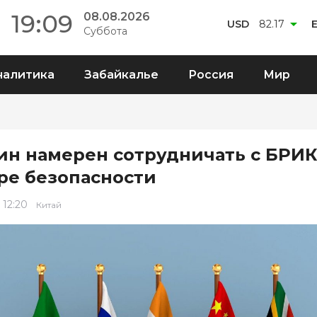
19:09
08.08.2026
USD
82.17
Суббота
налитика
Забайкалье
Россия
Мир
ин намерен сотрудничать с БРИК
ре безопасности
 12:20
Китай