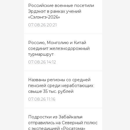
Российские военные посетили
Эрдэнэт в рамках учений
«Сэлэнгэ-2026»
07.08.26 20:21
Россию, Монголию и Китай
соединит железнодорожный
турмаршрут
07.08.26 14:12
Названы регионы со средней
пенсией среди неработающих
свыше 35 тыс. рублей
07.08.26 11:16
Подростки из Забайкалья
отправились на Северный полюс
с экспедицией «Росатома»