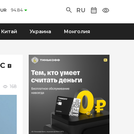
RU
EUR
94.84
Китай
Украина
Монголия
С в
168