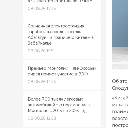
430 квартир стартовало в Чите
08.08.26 17:16
Солнечная электростанция
заработала около поселка
Абагатуй на границе с Китаем в
Забайкалье
08.08.26 15:51
Премьер Монголии Ням-Осорын
Учрал примет участие в ВЭФ
Об эт
08.08.26 14:16
Сяодун
«Китай
Более 700 тысяч легковых
механи
автомобилей экспортировала
Монголия с 2015 по 2025 год
взаим
всест
08.08.26 12:58
постр