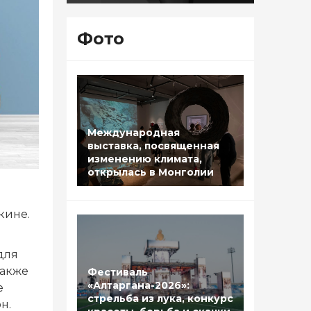
Фото
Международная
выставка, посвященная
изменению климата,
открылась в Монголии
кине.
для
также
Фестиваль
«Алтаргана-2026»:
е
стрельба из лука, конкурс
н.