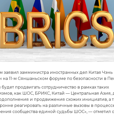
ом заявил замминистра иностранных дел Китая Чэнь
 на 11-м Сяншаньском форуме по безопасности в Пе
 будет продвигать сотрудничество в рамках таких
змов, как ШОС, БРИКС, Китай — Центральная Азия, 
одополнения и продвижения схожих инициатив, а 
оронне реагировать на различные вызовы в процесс
оения сообщества единой судьбы ШОС», — отметил о