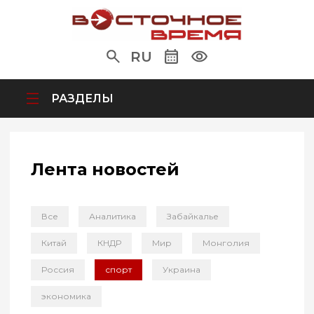
RU
РАЗДЕЛЫ
Лента новостей
Все
Аналитика
Забайкалье
Китай
КНДР
Мир
Монголия
Россия
спорт
Украина
экономика