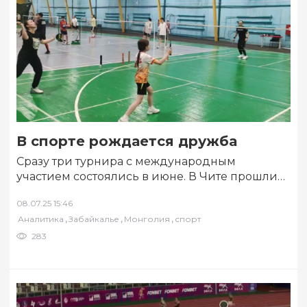
В спорте рождается дружба
Сразу три турнира с международным
участием состоялись в июне. В Чите прошли
Всероссийские соревнования по бадминтону
08.07.25 15:46
«Солнечное Забайкалье» с…
,
,
,
Аналитика
Забайкалье
Монголия
спорт
283