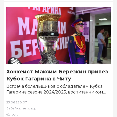
Хоккеист Максим Березкин привез
Кубок Гагарина в Читу
Встреча болельщиков с обладателем Кубка
Гагарина сезона 2024/2025, воспитанником
читинской хоккейной школы, нападающим
23.06.25 8:07
клуба «Локомотив» Максимом Берёзкиным
,
Забайкалье
спорт
прошла в…
228