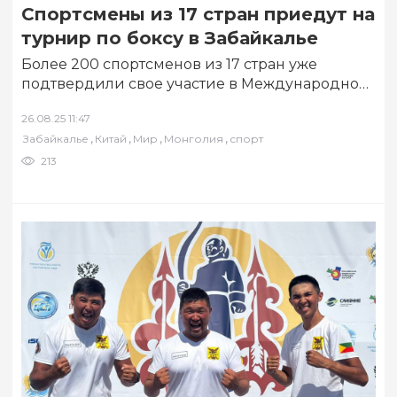
Спортсмены из 17 стран приедут на
турнир по боксу в Забайкалье
Более 200 спортсменов из 17 стран уже
подтвердили свое участие в Международном
турнире по боксу «Евразийский кубок
26.08.25 11:47
«Даурия» среди…
,
,
,
,
Забайкалье
Китай
Мир
Монголия
спорт
213