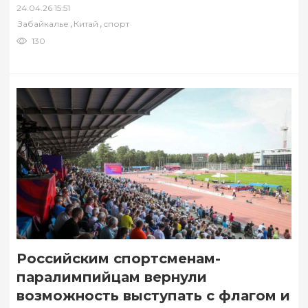
24.04.26 15:51
перевозки контейнеров. Об этом на
,
,
Забайкалье
Китай
спорт
панельной…
130
Российским спортсменам-
паралимпийцам вернули
возможность выступать с флагом и