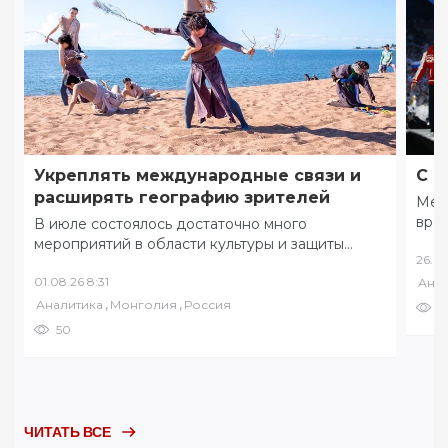
Укреплять международные связи и
С ф
расширять географию зрителей
Меж
вре
В июле состоялось достаточно много
коми
мероприятий в области культуры и защиты
26.07
соб
традиционных ценностей. 8 июля в разных
01.08.26 8:31
Анал
уголках Забайкалья…
,
,
Аналитика
Монголия
Россия
6
50
ЧИТАТЬ ВСЕ