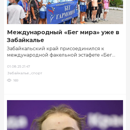
Международный «Бег мира» уже в
Забайкалье
Забайкальский край присоединился к
международной факельной эстафете «Бег
гармонии». Об этом 1 августа сообщается в
01.08.25 21:47
Telegram-канале правительства региона.
,
Забайкалье
спорт
Команда…
169