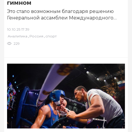
гимном
Это стало возможным благодаря решению
Генеральной ассамблеи Международного
паралимпийского комитета, которая
10.10.25 17:39
полностью восстановила статус
,
,
Аналитика
Россия
спорт
Паралимпийских комитетов России и
Беларуси,…
229