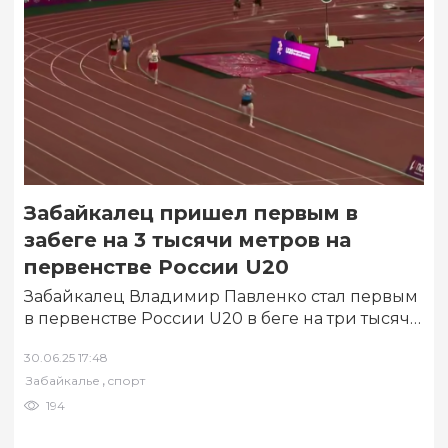
Забайкалец пришел первым в
забеге на 3 тысячи метров на
первенстве России U20
Забайкалец Владимир Павленко стал первым
в первенстве России U20 в беге на три тысячи
метров. Соревнования прошли в
30.06.25 17:48
Екатеринбурге…
,
Забайкалье
спорт
194