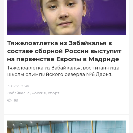
Тяжелоатлетка из Забайкалья в
составе сборной России выступит
на первенстве Европы в Мадриде
Тяжелоатлетка из Забайкалья, воспитанница
школы олимпийского резерва №6 Дарья
Куприянова выступит в составе сборной
15.07.25 21:47
России на первенстве Европы по…
,
,
Забайкалье
Россия
спорт
161