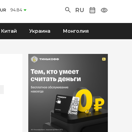
RU
EUR
94.84
Китай
Украина
Монголия