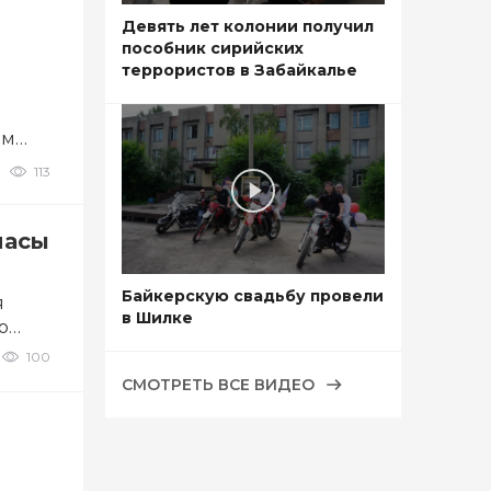
Девять лет колонии получил
пособник сирийских
террористов в Забайкалье
ом
113
пасы
Байкерскую свадьбу провели
я
в Шилке
о
100
СМОТРЕТЬ ВСЕ ВИДЕО