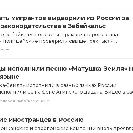
ть мигрантов выдворили из России за
законодательства в Забайкалье
ах Забайкальского края в рамках второго этапа
» полицейские проверили свыше трех тысяч
раждан. Об…
калье
цы исполнили песню «Матушка-Земля» н
 языке
а-Земля» исполнили в разных языках России.
сполнили ее на фоне Агинского дацана. Видео в с
ле зампред…
,
,
галерея
Забайкалье
Мир
ие иностранцев в Россию
мериканские и европейские компании вновь проявл