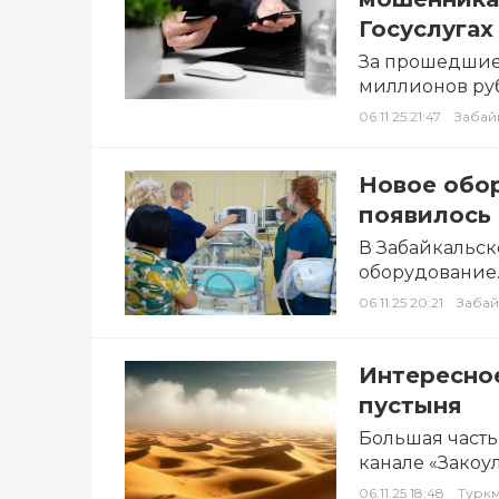
Госуслугах
За прошедшие
миллионов руб
возраста и пр
06.11.25 21:47
Забай
Новое обо
появилось 
В Забайкальск
оборудование.
реанимации и
06.11.25 20:21
Забай
Интересное
пустыня
Большая часть
канале «Закоу
06.11.25 18:48
Турк