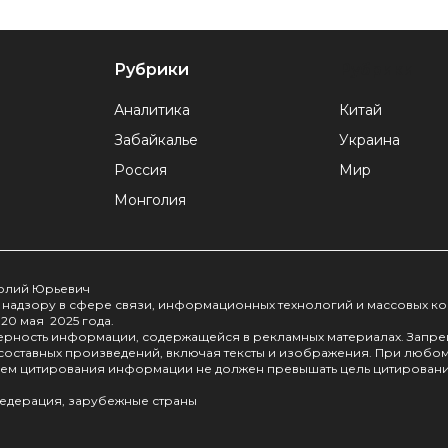
Рубрики
Рубрики
Аналитика
Китай
Забайкалье
Украина
Россия
Мир
Монголия
толий Юрьевич
надзору в сфере связи, информационных технологий и массовых к
20 мая 2025 года.
оверность информации, содержащейся в рекламных материалах. Запр
 составных произведений, включая тексты и изображения. При любо
бъем цитирования информации не должен превышать цель цитировани
едерация, зарубежные страны