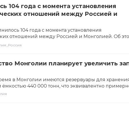
ь 104 года с момента установления
ческих отношений между Россией и
лнилось 104 года с момента установления
ких отношений между Россией и Монголией. Об эт
Telegram-канале…
,
лия
Россия
ство Монголии планирует увеличить за
ремя в Монголии имеются резервуары для хранени
 ёмкостью 440 000 тонн, что эквивалентно примерн
лия