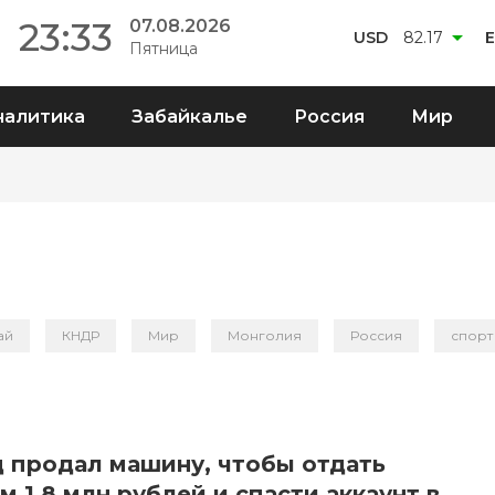
23:33
07.08.2026
USD
82.17
Пятница
налитика
Забайкалье
Россия
Мир
ай
КНДР
Мир
Монголия
Россия
спорт
 продал машину, чтобы отдать
 1,8 млн рублей и спасти аккаунт в