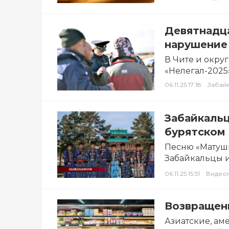
Девятнадца
нарушение 
В Чите и округ
«Нелегал-2025
иностранных г
06.11.25 17:18
Забай
Забайкаль
бурятском
Песню «Матушк
Забайкальцы и
Telegram-кана
06.11.25 15:51
Видео
Возвращен
Азиатские, а