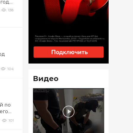
 года
138
од
104
Видео
й по
егося
101