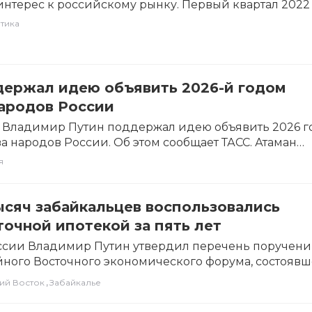
терес к российскому рынку. Первый квартал 2022
странный бизнес…
тика
держал идею объявить 2026-й годом
народов России
 Владимир Путин поддержал идею объявить 2026 г
а народов России. Об этом сообщает ТАСС. Атаман
го…
я
ысяч забайкальцев воспользовались
очной ипотекой за пять лет
ссии Владимир Путин утвердил перечень поручени
ного Восточного экономического форума, состоявш
5 года. В…
,
ий Восток
Забайкалье