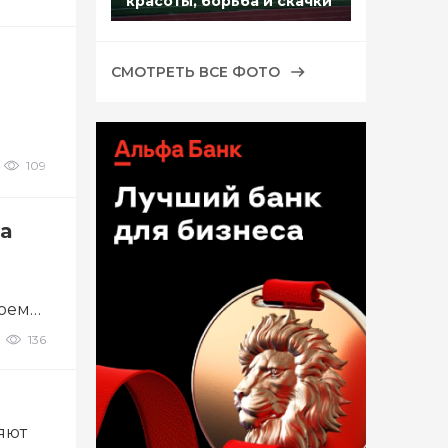
красоты, борьба и скачки
СМОТРЕТЬ ВСЕ ФОТО
109
а
воем
136
яют