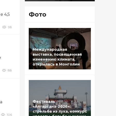
Фото
 4,5
98
Международная
выставка, посвященная
е
изменению климата,
открылась в Монголии
88
Фестиваль
а
«Алтаргана-2026»:
стрельба из лука, конкурс
106