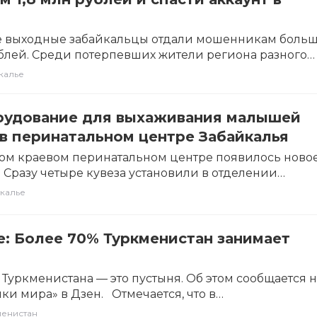
 выходные забайкальцы отдали мошенникам больше
лей. Среди потерпевших жители региона разного
офессий. Об…
калье
рудование для выхаживания малышей
в перинатальном центре Забайкалья
ом краевом перинатальном центре появилось ново
 Сразу четыре кувеза установили в отделении
 интенсивной терапии новорожденных….
калье
: Более 70% Туркменистан занимает
 Туркменистана — это пустыня. Об этом сообщается н
лки мира» в Дзен. Отмечается, что в…
менистан