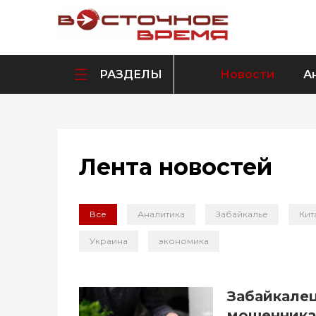
РАЗДЕЛЫ
Новости
А
Лента новостей
Все
Аналитика
Забайкалье
Кит
Украина
экономика
Забайкалец
мошенникам