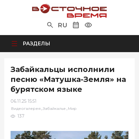
RU
РАЗДЕЛЫ
Забайкальцы исполнили
песню «Матушка-Земля» на
бурятском языке
06.11.25 15:51
,
,
Видеогалерея
Забайкалье
Мир
137