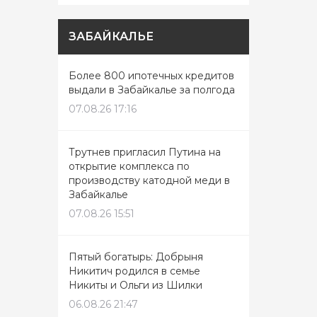
ЗАБАЙКАЛЬЕ
Более 800 ипотечных кредитов
выдали в Забайкалье за полгода
07.08.26 17:16
Трутнев пригласил Путина на
открытие комплекса по
производству катодной меди в
Забайкалье
07.08.26 15:51
Пятый богатырь: Добрыня
Никитич родился в семье
Никиты и Ольги из Шилки
06.08.26 21:47