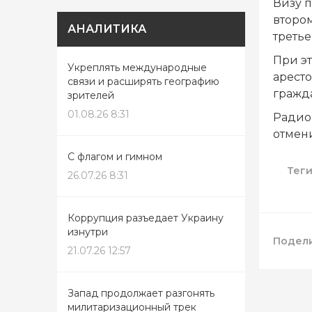
Визу п
втором
АНАЛИТИКА
третье
При э
Укреплять международные
аресто
связи и расширять географию
гражд
зрителей
01.08.26 8:31
Радио 
отмени
С флагом и гимном
Тег
26.07.26 8:31
Коррупция разъедает Украину
изнутри
Подели
21.07.26 12:57
Запад продолжает разгонять
милитаризационный трек