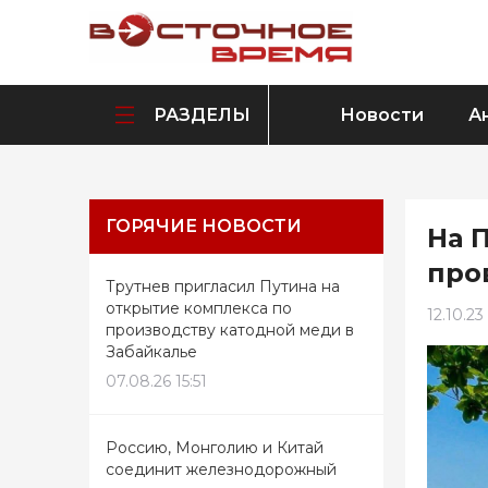
РАЗДЕЛЫ
Новости
А
ГОРЯЧИЕ НОВОСТИ
На 
про
Трутнев пригласил Путина на
открытие комплекса по
12.10.23
производству катодной меди в
Забайкалье
07.08.26 15:51
Россию, Монголию и Китай
соединит железнодорожный