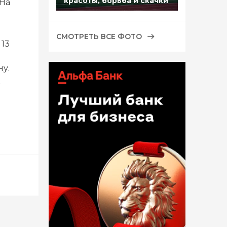
красоты, борьба и скачки
 На
а
СМОТРЕТЬ ВСЕ ФОТО
13
у.