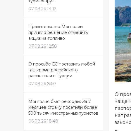
турмаршрут
07.08.26 14:12
Правительство Монголии
приняло решение отменить
акциз на топливо
07.08.26 12:58
О просьбе ЕС поставить любой
газ, кроме российского
рассказали в Турции
07.08.26 8:07
О пров
чаще,
Монголия бьет рекорды: За 7
месяцев страну посетили более
паспор
500 тысяч иностранных туристов
напра
06.08.26 18:48
законо