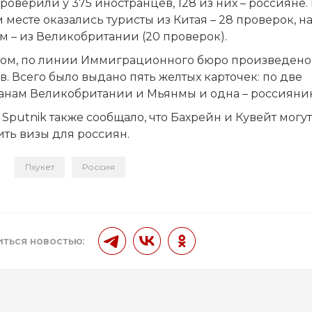
роверили у 375 иностранцев, 128 из них – россияне.
 месте оказались туристы из Китая – 28 проверок, н
м – из Великобритании (20 проверок).
том, по линии Иммиграционного бюро произведено 
в. Всего было выдано пять желтых карточек: по две
анам Великобритании и Мьянмы и одна – россиянин
Sputnik также сообщало, что Бахрейн и Кувейт могут
ть визы для россиян.
Пхукет
Россия
и
ться новостью: