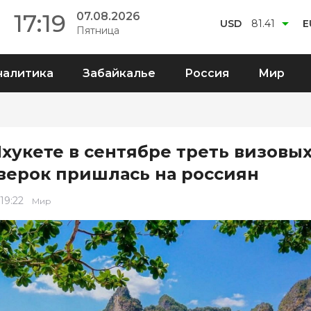
17:19
07.08.2026
USD
81.41
E
Пятница
налитика
Забайкалье
Россия
Мир
Пхукете в сентябре треть визовы
верок пришлась на россиян
 19:22
Мир