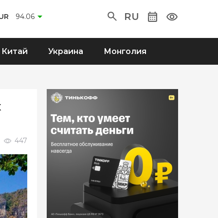
RU
UR
94.06
Китай
Украина
Монголия
х
447