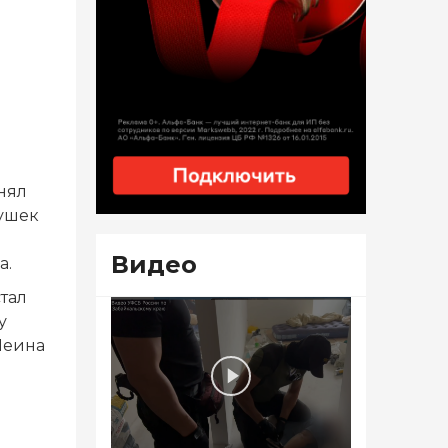
нял
вушек
Видео
а.
тал
у
Шеина