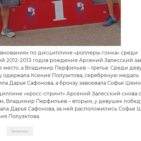
евнованиях по дисциплине «роллеры-гонка» среди
й 2012-2013 годов рождения Арсений Залесский за
е место, а Владимир Перфильев – третье. Среди де
у одержала Ксения Полуэктова, серебряную медаль
ла Дарья Сафонова, а бронзу завоевала Софья Шеин
циплине «кросс-спринт» Арсений Залесский снова с
м, Владимир Перфильев – вторым, у девушек побед
ала Дарья Сафонова, за ней расположились Софья 
ия Полуэктова.
биатлон
и