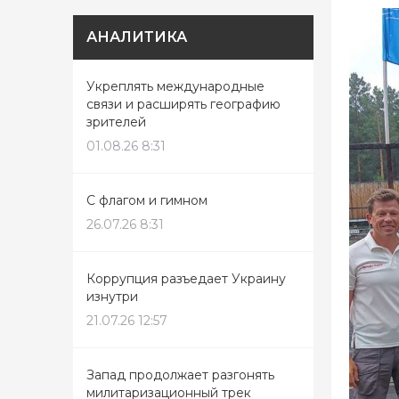
АНАЛИТИКА
Укреплять международные
связи и расширять географию
зрителей
01.08.26 8:31
С флагом и гимном
26.07.26 8:31
Коррупция разъедает Украину
изнутри
21.07.26 12:57
Запад продолжает разгонять
милитаризационный трек