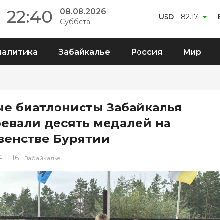
22:40
08.08.2026
USD
82.17
Суббота
налитика
Забайкалье
Россия
Мир
е биатлонисты Забайкалья
оевали десять медалей на
венстве Бурятии
 11:16
Забайкалье