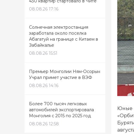
430 квартир стартовало в Чите
08.08.26 17:16
Солнечная электростанция
заработала около поселка
Абагатуй на границе с Китаем в
Забайкалье
08.08.26 15:51
Премьер Монголии Ням-Осорын
Учрал примет участие в ВЭФ
08.08.26 14:16
Более 700 тысяч легковых
Юные 
автомобилей экспортировала
«Орби
Монголия с 2015 по 2025 год
Буряти
08.08.26 12:58
август