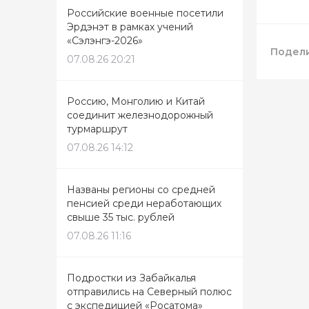
Российские военные посетили
Эрдэнэт в рамках учений
«Сэлэнгэ-2026»
Подели
07.08.26 20:21
Россию, Монголию и Китай
соединит железнодорожный
турмаршрут
07.08.26 14:12
Названы регионы со средней
пенсией среди неработающих
свыше 35 тыс. рублей
07.08.26 11:16
Подростки из Забайкалья
отправились на Северный полюс
с экспедицией «Росатома»