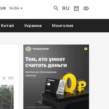
RU
EUR
94.84
Китай
Украина
Монголия
189