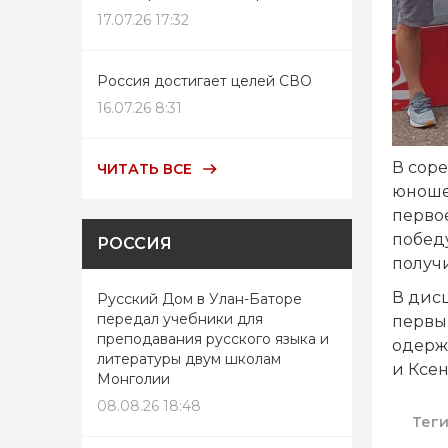
17.07.26 17:32
Россия достигает целей СВО
16.07.26 8:31
В сор
ЧИТАТЬ ВСЕ
юноше
перво
побед
РОССИЯ
получи
В дис
Русский Дом в Улан-Баторе
передал учебники для
первы
преподавания русского языка и
одерж
литературы двум школам
и Ксен
Монголии
08.08.26 18:48
Тег