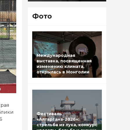
Фото
Международная
выставка, посвященная
изменению климата,
открылась в Монголии
края
блики
Фестиваль
6
«Алтаргана-2026»:
стрельба из лука, конкурс