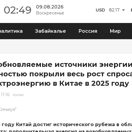
02:49
09.08.2026
USD
82.17
Воскресенье
налитика
Забайкалье
Россия
Мир
обновляемые источники энерги
ностью покрыли весь рост спроса
ктроэнергию в Китае в 2025 году
 11:16
Китай
Синьхуа"
5 году Китай достиг исторического рубежа в обл
та: дополнительная энергия из возобновляемых