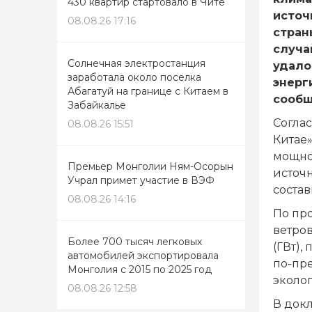
430 квартир стартовало в Чите
источ
08.08.26 17:16
стран
случа
Солнечная электростанция
удало
заработала около поселка
энерг
Абагатуй на границе с Китаем в
сооб
Забайкалье
Согла
08.08.26 15:51
Китае
мощно
Премьер Монголии Ням-Осорын
источн
Учрал примет участие в ВЭФ
состав
08.08.26 14:16
По про
ветро
Более 700 тысяч легковых
(ГВт),
автомобилей экспортировала
по-пр
Монголия с 2015 по 2025 год
эколо
08.08.26 12:58
В докл