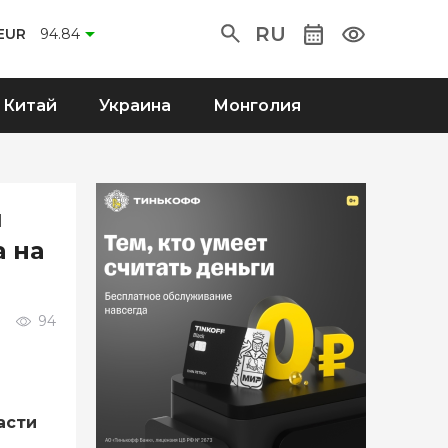
RU
EUR
94.84
Китай
Украина
Монголия
и
 на
94
асти