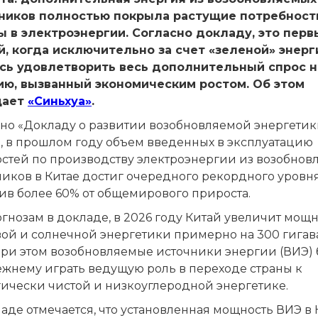
ников полностью покрыла растущие потребност
ы в электроэнергии. Согласно докладу, это перв
й, когда исключительно за счет «зеленой» энерг
сь удовлетворить весь дополнительный спрос н
ию, вызванный экономическим ростом. Об этом
щает
«Синьхуа»
.
сно «Докладу о развитии возобновляемой энергетик
», в прошлом году объем введенных в эксплуатацию
стей по производству электроэнергии из возобнов
иков в Китае достиг очередного рекордного уровня
ив более 60% от общемирового прироста.
гнозам в докладе, в 2026 году Китай увеличит мощ
вой и солнечной энергетики примерно на 300 гигав
 при этом возобновляемые источники энергии (ВИЭ) 
ежнему играть ведущую роль в переходе страны к
гически чистой и низкоуглеродной энергетике.
аде отмечается, что установленная мощность ВИЭ в 