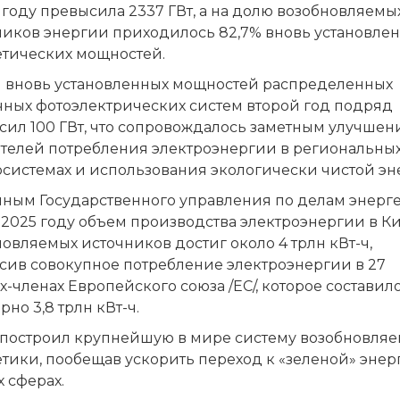
 году превысила 2337 ГВт, а на долю возобновляемы
ников энергии приходилось 82,7% вновь установле
етических мощностей.
 вновь установленных мощностей распределенных
чных фотоэлектрических систем второй год подряд
сил 100 ГВт, что сопровождалось заметным улучше
ателей потребления электроэнергии в региональны
осистемах и использования экологически чистой эн
нным Государственного управления по делам энерг
 2025 году объем производства электроэнергии в Ки
овляемых источников достиг около 4 трлн кВт-ч,
сив совокупное потребление электроэнергии в 27
х-членах Европейского союза /ЕС/, которое составил
но 3,8 трлн кВт-ч.
 построил крупнейшую в мире систему возобновля
тики, пообещав ускорить переход к «зеленой» энер
х сферах.