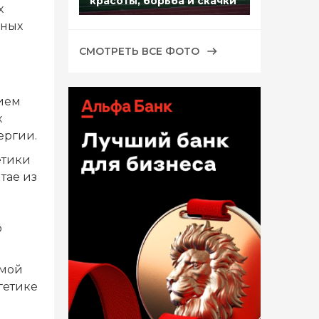
красоты, борьба и скачки
х
нных
СМОТРЕТЬ ВСЕ ФОТО
нием
х
ергии.
етики
тае из
о
емой
гетике