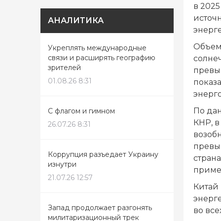
в 2025
источ
АНАЛИТИКА
энерг
Объем
Укреплять международные
связи и расширять географию
солне
зрителей
превы
01.08.26 8:31
показ
энерг
По да
С флагом и гимном
КНР, в
26.07.26 8:31
возобн
превы
Коррупция разъедает Украину
страна
изнутри
пример
21.07.26 12:57
Китай
энерге
Запад продолжает разгонять
во все
милитаризационный трек