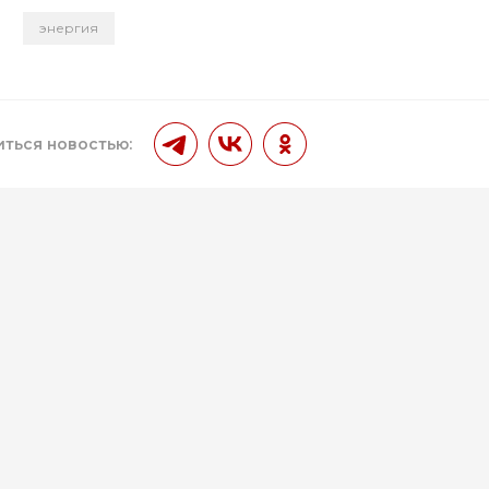
энергия
и
ться новостью: