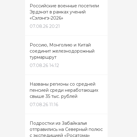
Российские военные посетили
Эрдэнэт в рамках учений
«Сэлэнгэ-2026»
07.08.26 20:21
Россию, Монголию и Китай
соединит железнодорожный
турмаршрут
07.08.26 14:12
Названы регионы со средней
пенсией среди неработающих
свыше 35 тыс. рублей
07.08.26 11:16
Подростки из Забайкалья
отправились на Северный полюс
с экспедицией «Росатома»