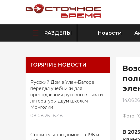
РАЗДЕЛЫ
Новости
А
ГОРЯЧИЕ НОВОСТИ
Воз
пол
Русский Дом в Улан-Баторе
эле
передал учебники для
преподавания русского языка и
14.06.26
литературы двум школам
Монголии
08.08.26 18:48
Фото: "
В 202
Строительство домов на 198 и
клима