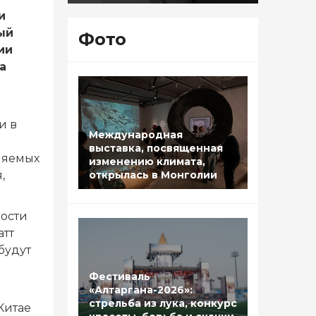
и
ый
Фото
ии
а
и в
Международная
выставка, посвященная
ляемых
изменению климата,
,
открылась в Монголии
ности
атт
будут
Фестиваль
«Алтаргана-2026»:
стрельба из лука, конкурс
Китае