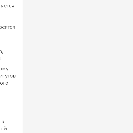
ляется
осятся
а,
.
ному
итутов
ого
я
 к
кой