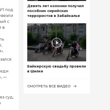
Девять лет колонии получил
№1 под
пособник сирийских
увезли
террористов в Забайкалье
ый с
и в
ль
,
».
азался
Байкерскую свадьбу провели
веди
в Шилке
, —
СМОТРЕТЬ ВСЕ ВИДЕО
з суд,
ю