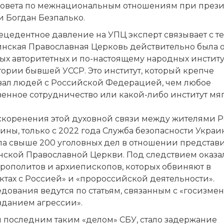
Совета по межнациональным отношениям при през
и Богдан Безпалько.
цедентное давление на УПЦ эксперт связывает с те
инская Православная Церковь действительно была
ых авторитетных и по-настоящему народных институ
ории бывшей УССР. Это институт, который крепче
вал людей с Российской Федерацией, чем любое
венное сотрудничество или какой-либо институт мя
скоренения этой духовной связи между жителями 
ины, только с 2022 года Служба безопасности Укра
ла свыше 200 уголовных дел в отношении представ
нской Православной Церкви. Под следствием оказа
трополитов и архиепископов, которых обвиняют в
ктах с Россией» и «пророссийской деятельности».
дования ведутся по статьям, связанным с «госизме
вданием агрессии».
 последним таким «делом» СБУ, стало задержание