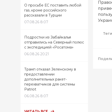
Право
О просьбе ЕС поставить любой
привес
газ, кроме российского
польз
рассказали в Турции
Украин
07.08.26 8:07
Тег
Подростки из Забайкалья
отправились на Северный полюс
с экспедицией «Росатома»
06.08.26 20:21
Подели
Трамп отказал Зеленскому в
предоставлении
дополнительных ракет-
перехватчиков для системы
Patriot
06.08.26 8:07
ЧИТАТЬ ВСЕ