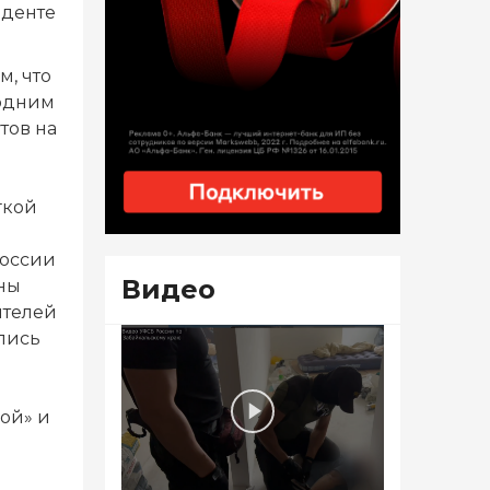
иденте
м, что
 одним
тов на
гкой
России
Видео
ины
ителей
лись
ной» и