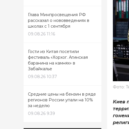
Глава Минпросвещения РФ
рассказал о нововведениях в
школах с 1 сентября
09.08.26 11:16
Гости из Китая посетили
фестиваль «Хорхог. Агинская
баранина на камнях» в
Забайкалье
09.08.26 10:37
Фото: T
Средние цены на бензин в ряде
регионов России упали на 10%
Киев 
за неделю
терри
09.08.26 9:39
гонен
религ