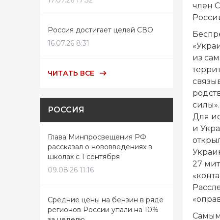
17.07.26 17:32
член 
Росси
Россия достигает целей СВО
Беспре
16.07.26 8:31
«Укра
из сам
террит
ЧИТАТЬ ВСЕ
связы
родст
силы».
РОССИЯ
Для и
и Укра
Глава Минпросвещения РФ
откры
рассказал о нововведениях в
Украи
школах с 1 сентября
27 ми
09.08.26 11:16
«конта
Рассле
«опра
Средние цены на бензин в ряде
регионов России упали на 10%
Самым
за неделю