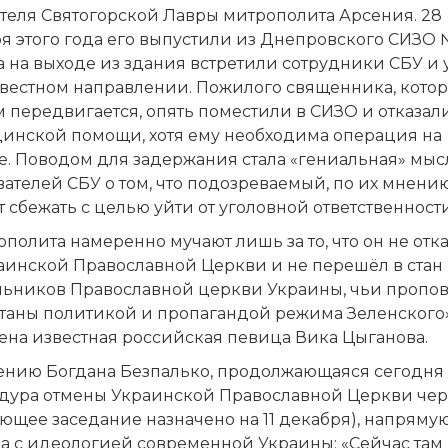
ятеля Святогорской Лавры митрополита Арсения. 28
я этого года его выпустили из Днепровского СИЗО 
 а на выходе из здания встретили сотрудники СБУ и 
звестном направлении. Пожилого священника, котор
 передвигается, опять поместили в СИЗО и отказал
инской помощи, хотя ему необходима операция на
е. Поводом для задержания стала «гениальная» мыс
ателей СБУ о том, что подозреваемый, по их мнению
 сбежать с целью уйти от уголовной ответственности
полита намеренно мучают лишь за то, что он не отк
раинской Православной Церкви и не перешёл в стан
льников Православной церкви Украины, чьи пропо
таны политикой и пропагандой режима Зеленского»
ена известная российская певица Вика Цыганова.
ению Богдана Безпалько, продолжающаяся сегодня
дура отмены Украинской Православной Церкви чере
ющее заседание назначено на 11 декабря), напряму
на с идеологией современной Украины: «Сейчас там