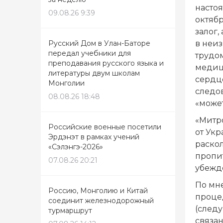
насто
09.08.26 9:39
октябр
залог,
в неи
Русский Дом в Улан-Баторе
передал учебники для
трудом
преподавания русского языка и
медиц
литературы двум школам
сердц
Монголии
следов
08.08.26 18:48
«может
«Митро
Российские военные посетили
от Ук
Эрдэнэт в рамках учений
раско
«Сэлэнгэ-2026»
пропи
07.08.26 20:21
убежд
По мн
Россию, Монголию и Китай
проце
соединит железнодорожный
(следу
турмаршрут
связа