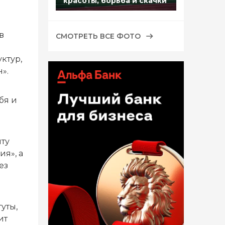
красоты, борьба и скачки
в
СМОТРЕТЬ ВСЕ ФОТО
ктур,
».
бя и
иту
я», а
ез
уты,
ит