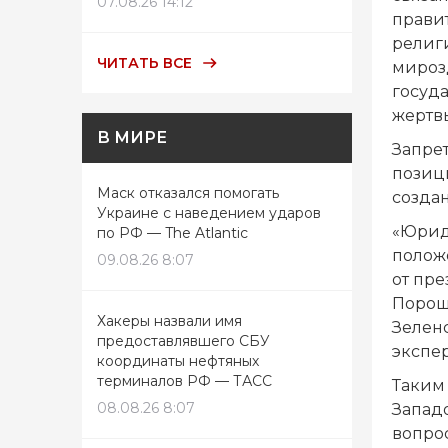
07.08.26 14:12
прави
религи
ЧИТАТЬ ВСЕ
мирозд
госуда
жертв
В МИРЕ
Запрет
позиц
Маск отказался помогать
созда
Украине с наведением ударов
«Юрид
по РФ — The Atlantic
полож
09.08.26 8:07
от пр
Пороше
Хакеры назвали имя
Зелен
предоставлявшего СБУ
экспер
координаты нефтяных
терминалов РФ — ТАСС
Таким
08.08.26 8:07
Запад
вопро