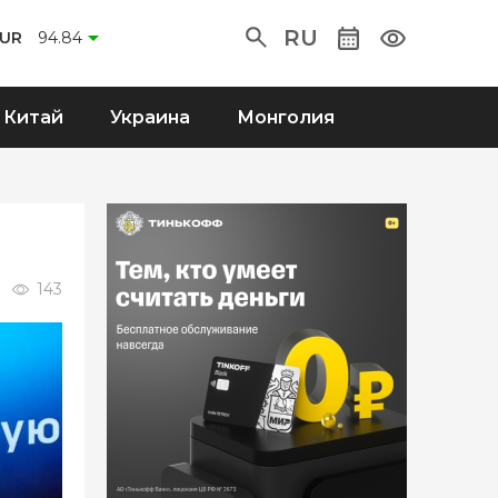
RU
UR
94.84
Китай
Украина
Монголия
143