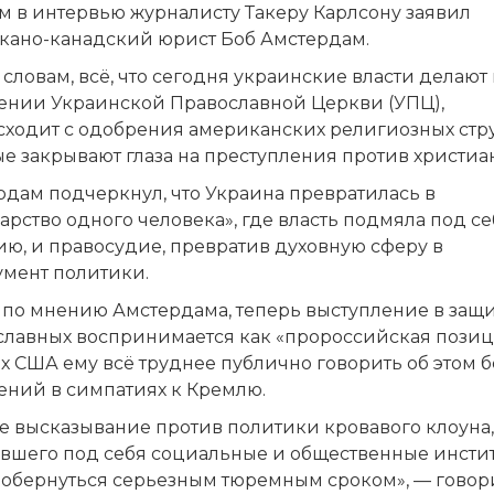
м в интервью журналисту Такеру Карлсону заявил
кано-канадский юрист Боб Амстердам.
 словам, всё, что сегодня украинские власти делают 
ении Украинской Православной Церкви (УПЦ),
сходит с одобрения американских религиозных стру
е закрывают глаза на преступления против христиан
рдам подчеркнул, что Украина превратилась в
арство одного человека», где власть подмяла под се
ию, и правосудие, превратив духовную сферу в
умент политики.
, по мнению Амстердама, теперь выступление в защ
славных воспринимается как «пророссийская позици
х США ему всё труднее публично говорить об этом б
ений в симпатиях к Кремлю.
е высказывание против политики кровавого клоуна,
вшего под себя социальные и общественные инстит
 обернуться серьезным тюремным сроком», — говор