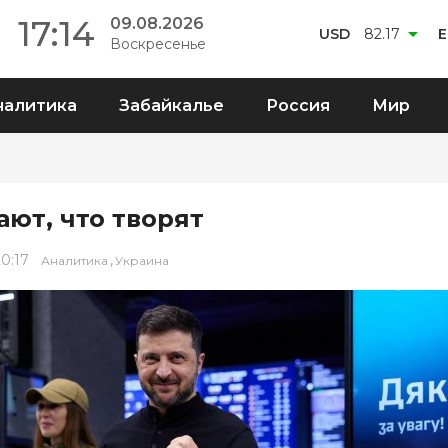
17:14
09.08.2026
USD
82.17
E
Воскресенье
налитика
Забайкалье
Россия
Мир
ают, что творят
20:17
,
Аналитика
Украина