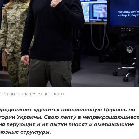
elegram-канал В. Зеленского
продолжает «душить» православную Церковь на
тории Украины. Свою лепту в непрекращающиес
ия верующих и их пытки вносят и американские
иозные структуры.