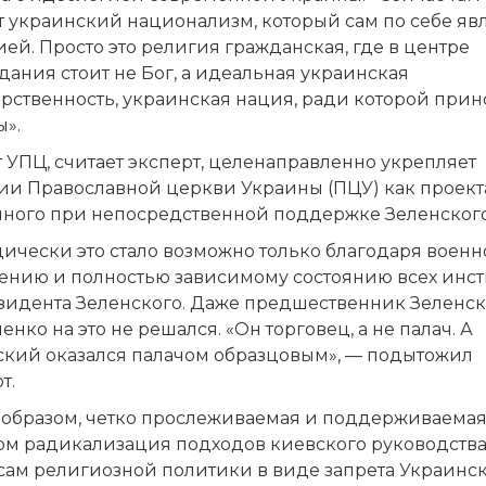
т украинский национализм, который сам по себе яв
ей. Просто это религия гражданская, где в центре
ания стоит не Бог, а идеальная украинская
рственность, украинская нация, ради которой прин
ы».
 УПЦ, считает эксперт, целенаправленно укрепляет
ии Православной церкви Украины (ПЦУ) как проект
нного при непосредственной поддержке Зеленского
ически это стало возможно только благодаря воен
ению и полностью зависимому состоянию всех инст
езидента Зеленского. Даже предшественник Зеленск
нко на это не решался. «Он торговец, а не палач. А
ский оказался палачом образцовым», — подытожил
т.
 образом, четко прослеживаемая и поддерживаема
ом радикализация подходов киевского руководства
сам религиозной политики в виде запрета Украинс