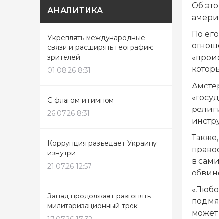
Об это
АНАЛИТИКА
амери
По его
Укреплять международные
отнош
связи и расширять географию
«прои
зрителей
которы
01.08.26 8:31
Амсте
«госуд
С флагом и гимном
религ
26.07.26 8:31
инстр
Также
Коррупция разъедает Украину
право
изнутри
в сами
21.07.26 12:57
обвин
«Любо
Запад продолжает разгонять
подмя
милитаризационный трек
может