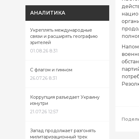
дейст
АНАЛИТИКА
нацио
орган
продол
Укреплять международные
полно
связи и расширять географию
зрителей
Напом
01.08.26 8:31
военн
обстан
партий
С флагом и гимном
потреб
26.07.26 8:31
Резол
Коррупция разъедает Украину
изнутри
21.07.26 12:57
Подели
Запад продолжает разгонять
милитаризационный трек