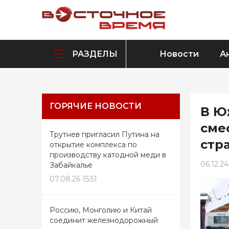
РАЗДЕЛЫ
Новости
А
ГОРЯЧИЕ НОВОСТИ
В Ю
сме
Трутнев пригласил Путина на
стр
открытие комплекса по
производству катодной меди в
06.12.24
Забайкалье
07.08.26 15:51
Россию, Монголию и Китай
соединит железнодорожный