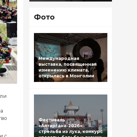
Фото
Международная
выставка, посвященная
изменению климата,
открылась в Монголии
яли
а
тво
Фестиваль
«Алтаргана-2026»:
стрельба из лука, конкурс
и с