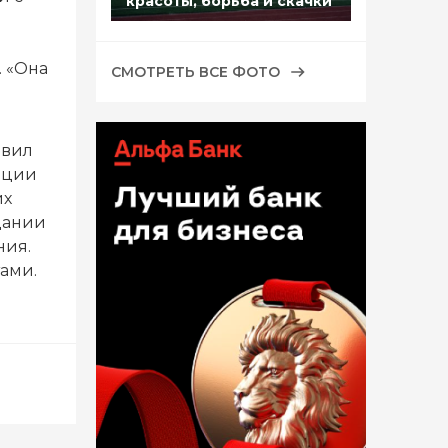
красоты, борьба и скачки
. «Она
СМОТРЕТЬ ВСЕ ФОТО
явил
ации
их
едании
ния.
ами.