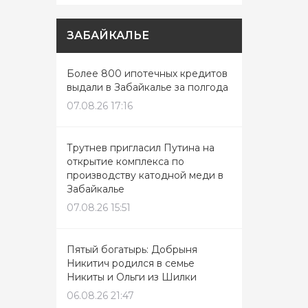
ЗАБАЙКАЛЬЕ
Более 800 ипотечных кредитов
выдали в Забайкалье за полгода
07.08.26 17:16
Трутнев пригласил Путина на
открытие комплекса по
производству катодной меди в
Забайкалье
07.08.26 15:51
Пятый богатырь: Добрыня
Никитич родился в семье
Никиты и Ольги из Шилки
06.08.26 21:47