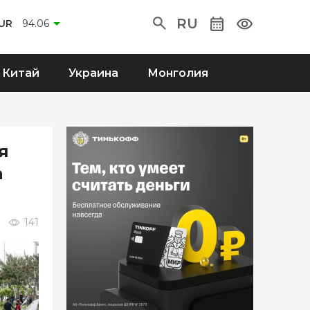
RU
UR
94.06
Китай
Украина
Монголия
я
а
141