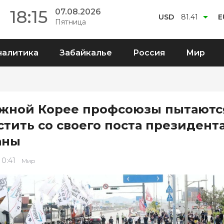
18:15
07.08.2026
USD
81.41
E
Пятница
налитика
Забайкалье
Россия
Мир
жной Корее профсоюзы пытаютс
стить со своего поста президент
аны
 0:41
Мир