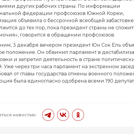
виями других рабочих страны. По информации
нальной федерации профсоюзов Южной Кореи,
изация объявила о бессрочной всеобщей забастовке
жится до тех пор, пока президент страны не сложит
мочия», говорится в обращении профсоюзов.
ним, 3 декабря вечером президент Юн Сок Ёль объ
ое положение. Он обвинил парламент в дестабилиз
овки и запретил деятельность в стране политическ
. Уже через три часа парламент на экстренном зас
овал от главы государства отмены военного положе
юция была единогласно одобрена всеми 190 депутат
ться новостью: