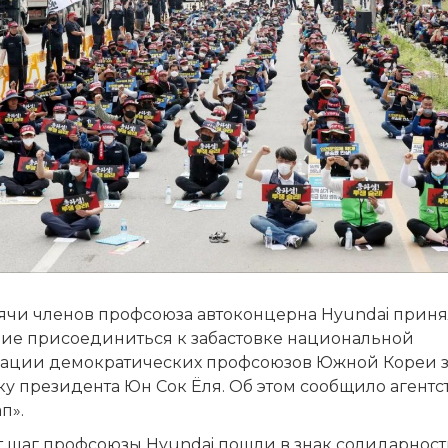
сячи членов профсоюза автоконцерна Hyundai прин
ие присоединиться к забастовке национальной
ации демократических профсоюзов Южной Кореи з
ку президента Юн Сок Ёля. Об этом сообщило агентс
п».
т шаг профсоюзы Hyundai пошли в знак солидарност