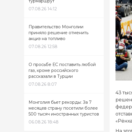
турмаршрут
07.08.26 14:12
Правительство Монголии
приняло решение отменить
акциз на топливо
07.08.26 12:58
О просьбе ЕС поставить любой
газ, кроме российского
рассказали в Турции
07.08.26 8:07
43 ты
решен
Монголия бьет рекорды: За 7
федер
месяцев страну посетили более
отстав
500 тысяч иностранных туристов
«Рёнха
06.08.26 18:48
На это