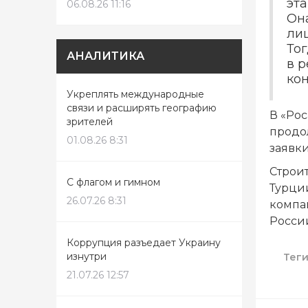
эта
06.08.26 11:16
Она
ли
Тог
АНАЛИТИКА
в р
ко
Укреплять международные
связи и расширять географию
В «Рос
зрителей
продо
01.08.26 8:31
заявк
Строи
С флагом и гимном
Турци
26.07.26 8:31
компа
России
Коррупция разъедает Украину
изнутри
Тег
21.07.26 12:57