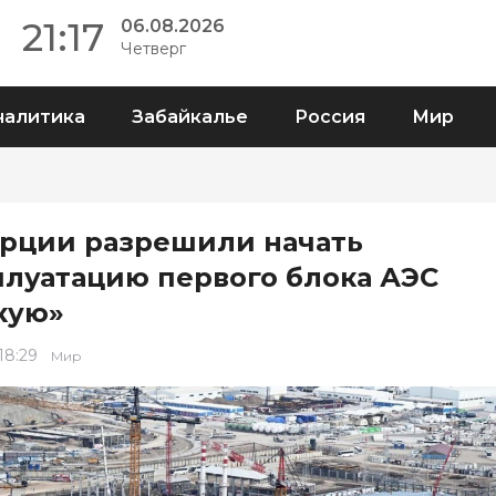
21:17
06.08.2026
Четверг
налитика
Забайкалье
Россия
Мир
урции разрешили начать
плуатацию первого блока АЭС
кую»
 18:29
Мир