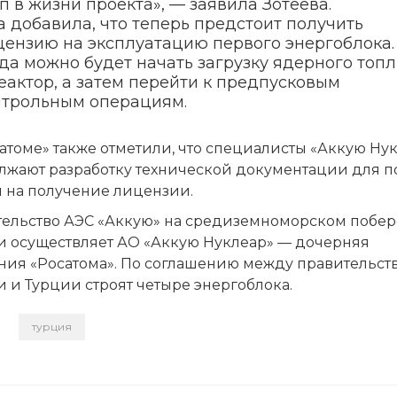
п в жизни проекта», — заявила Зотеева.
 добавила, что теперь предстоит получить
цензию на эксплуатацию первого энергоблока.
да можно будет начать загрузку ядерного топ
еактор, а затем перейти к предпусковым
нтрольным операциям.
атоме» также отметили, что специалисты «Аккую Ну
лжают разработку технической документации для 
и на получение лицензии.
тельство АЭС «Аккую» на средиземноморском побе
и осуществляет АО «Аккую Нуклеар» — дочерняя
ния «Росатома». По соглашению между правительст
 и Турции строят четыре энергоблока.
турция
и