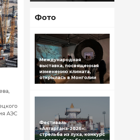
Фото
Международная
выставка, посвященная
изменению климата,
открылась в Монголии
ева,
ецкого
ия АЭС
Фестиваль
«Алтаргана-2026»:
стрельба из лука, конкурс