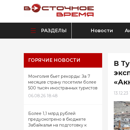
РАЗДЕЛЫ
Новости
А
ГОРЯЧИЕ НОВОСТИ
В Т
экс
Монголия бьет рекорды: За 7
«Ак
месяцев страну посетили более
500 тысяч иностранных туристов
13.12.23
06.08.26 18:48
Более 1,1 млрд рублей
предусмотрено в бюджете
Забайкалья на подготовку к