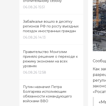
отопительному сезону
06.08.26 15:51
Забайкалье вошло в десятку
регионов РФ по росту въездных
поездок иностранных граждан
06.08.26 14:13
Правительство Монголии
приняло решение о переходе к
Сообщ
режиму экономии на всех
уровнях
Как за
06.08.26 12:58
разре
регули
закон
Путин назначил Петра
Болгарева исполняющим
«Роса
обязанности командующего
войсками ВВО
«М