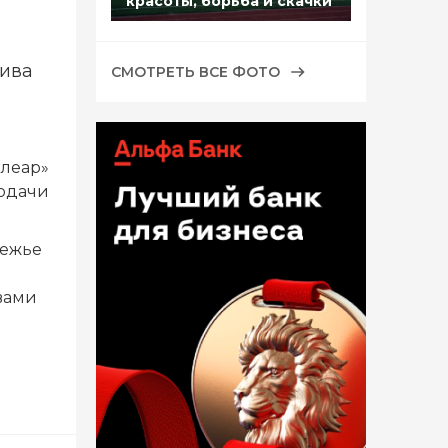
красоты, борьба и скачки
лива
СМОТРЕТЬ ВСЕ ФОТО
клеар»
подачи
режье
вами