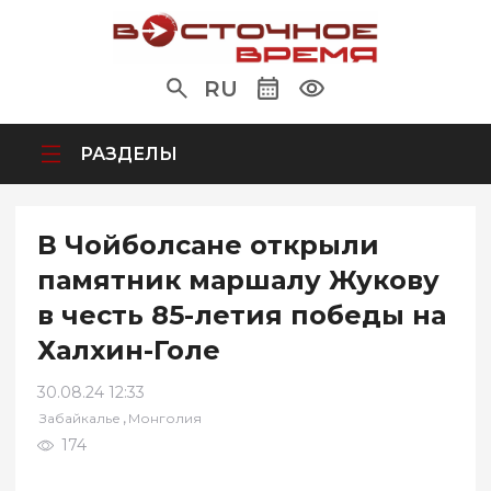
RU
РАЗДЕЛЫ
В Чойболсане открыли
памятник маршалу Жукову
в честь 85-летия победы на
Халхин-Голе
30.08.24 12:33
,
Забайкалье
Монголия
174