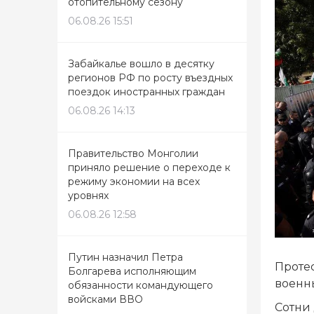
отопительному сезону
06.08.26 15:51
Забайкалье вошло в десятку
регионов РФ по росту въездных
поездок иностранных граждан
06.08.26 14:13
Правительство Монголии
приняло решение о переходе к
режиму экономии на всех
уровнях
06.08.26 12:58
Путин назначил Петра
Протес
Болгарева исполняющим
военны
обязанности командующего
войсками ВВО
Сотни