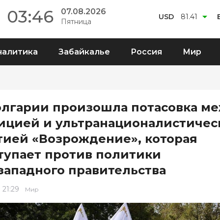
03:46
07.08.2026
USD
81.41
Пятница
налитика
Забайкалье
Россия
Мир
олгарии произошла потасовка м
ицией и ультранационалистичес
тией «Возрождение», которая
тупает против политики
западного правительства
 21:29
Мир