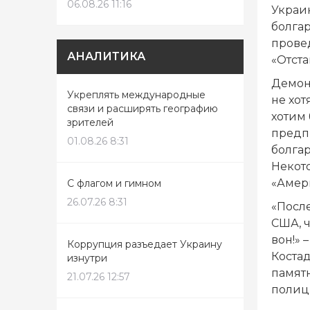
06.08.26 11:16
Украи
болгар
прове
АНАЛИТИКА
«Отста
Демон
Укреплять международные
не хот
связи и расширять географию
хотим 
зрителей
предп
01.08.26 8:31
болгар
Некот
«Амер
С флагом и гимном
26.07.26 8:31
«После
США, ч
вон!»
Коррупция разъедает Украину
Коста
изнутри
памят
21.07.26 12:57
полиц