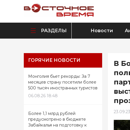
РАЗДЕЛЫ
Новости
А
ГОРЯЧИЕ НОВОСТИ
В Б
пол
Монголия бьет рекорды: За 7
пар
месяцев страну посетили более
500 тысяч иностранных туристов
выс
06.08.26 18:48
про
23.09.23
Более 1,1 млрд рублей
предусмотрено в бюджете
Забайкалья на подготовку к