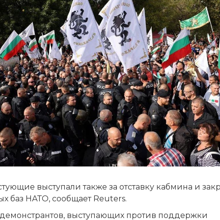
тующие выступали также за отставку кабмина и зак
х баз НАТО, сообщает Reuters.
 демонстрантов, выступающих против поддержки