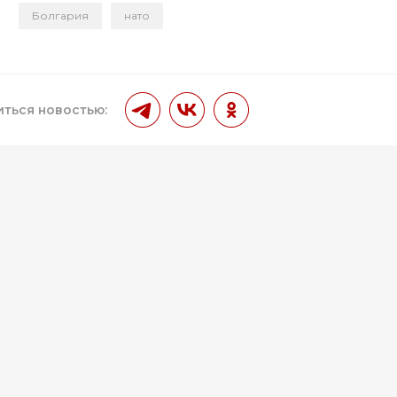
Болгария
нато
и
ться новостью: