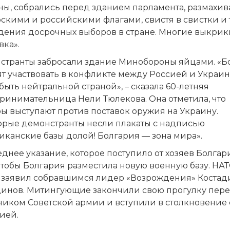
ны, собрались перед зданием парламента, размахив
скими и российскими флагами, свистя в свистки и 
дения досрочных выборов в стране. Многие выкри
вка».
странты забросали здание Минобороны яйцами. «Б
ят участвовать в конфликте между Россией и Украи
быть нейтральной страной», – сказала 60-летняя
ринимательница Нели Тюлекова. Она отметила, что
ы выступают против поставок оружия на Украину.
орые демонстранты несли плакаты с надписью
иканские базы долой! Болгария — зона мира».
днее указание, которое поступило от хозяев Болгари
тобы Болгария разместила новую военную базу. НАТ
 – заявил собравшимся лидер «Возрождения» Костад
динов. Митингующие закончили свою прогулку пер
ником Советской армии и вступили в столкновение 
ией.