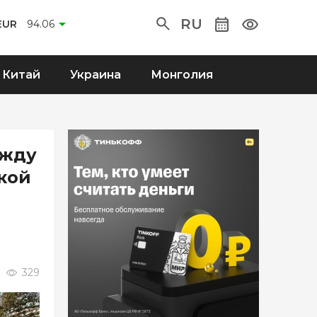
RU
EUR
94.06
Китай
Украина
Монголия
ежду
кой
329