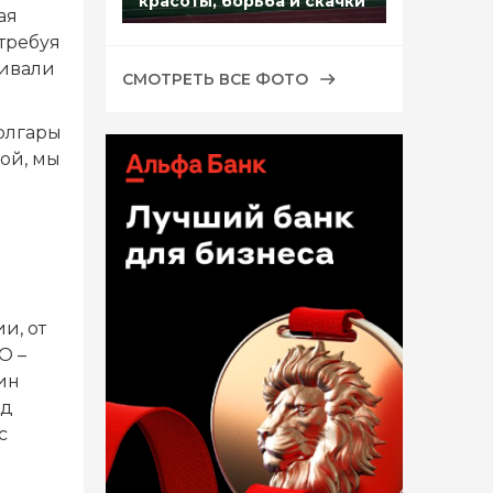
красоты, борьба и скачки
ая
требуя
кивали
СМОТРЕТЬ ВСЕ ФОТО
олгары
ной, мы
и, от
О –
ин
ед
с