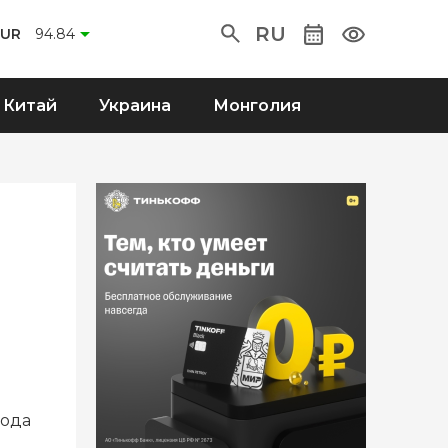
RU
EUR
94.84
Китай
Украина
Монголия
года