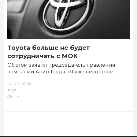
Toyota больше не будет
сотрудничать с МОК
Об этом заявил председатель правления
компании Акио Тоеда. «Я уже некоторое
время задаюсь вопросом, действительно ли
10.10.24 17:36
Олимпийские игры ставят…
Мир
123