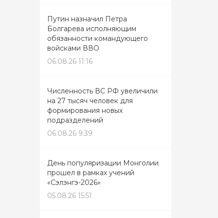
Путин назначил Петра
Болгарева исполняющим
обязанности командующего
войсками ВВО
06.08.26 11:16
Численность ВС РФ увеличили
на 27 тысяч человек для
формирования новых
подразделений
06.08.26 9:39
День популяризации Монголии
прошел в рамках учений
«Сэлэнгэ-2026»
05.08.26 15:51