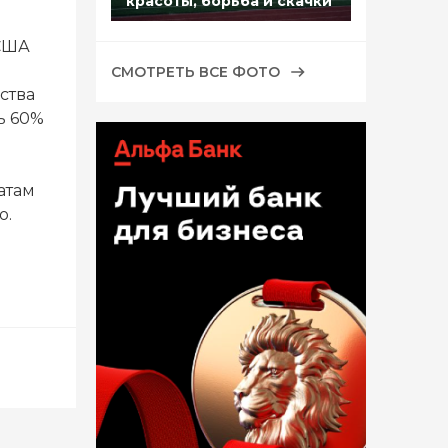
красоты, борьба и скачки
 США
СМОТРЕТЬ ВСЕ ФОТО
ства
ь 60%
атам
о.