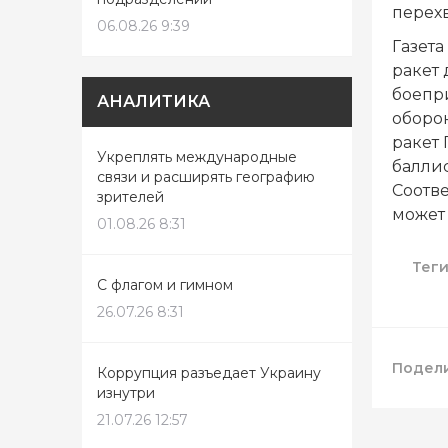
перехв
06.08.26 9:39
Газета
ракет 
боепр
АНАЛИТИКА
оборо
ракет
Укреплять международные
балли
связи и расширять географию
Соотве
зрителей
может
01.08.26 8:31
Тег
С флагом и гимном
26.07.26 8:31
Подели
Коррупция разъедает Украину
изнутри
21.07.26 12:57