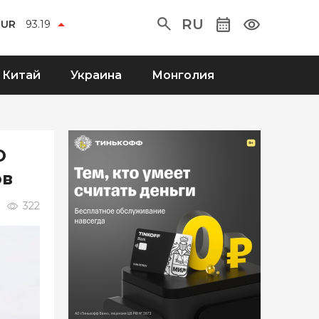
RU
EUR
93.19
Китай
Украина
Монголия
О
ов
322