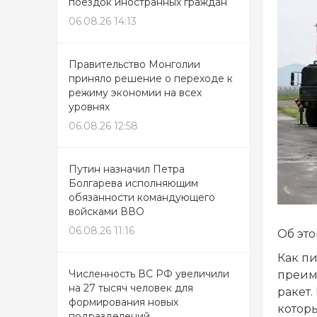
поездок иностранных граждан
06.08.26 14:13
Правительство Монголии
приняло решение о переходе к
режиму экономии на всех
уровнях
06.08.26 12:58
Путин назначил Петра
Болгарева исполняющим
обязанности командующего
войсками ВВО
06.08.26 11:16
Об это
Как п
Численность ВС РФ увеличили
преим
на 27 тысяч человек для
ракет.
формирования новых
котор
подразделений