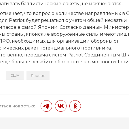
атывать баллистические ракеты, не исключаются.
 отмечает, что вопрос о количестве направляемых в
для Patriot будет решаться с учетом общей нехватки
ипасов в самой Японии. Согласно данным Министер
ны страны, японские вооруженные силы имеют лиш
 ПРО, необходимых для организации обороны от
стических ракет потенциального противника.
тственно, передача систем Patriot Соединенным Шт
 еще больше ослабить оборонные возможности Токи
США
Япония
и
ться новостью: