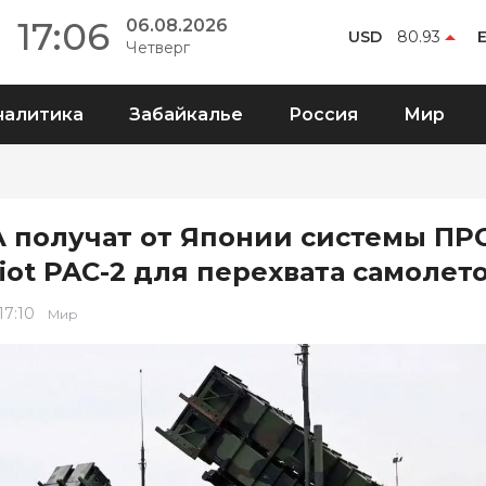
17:06
06.08.2026
USD
80.93
Четверг
налитика
Забайкалье
Россия
Мир
 получат от Японии системы ПР
riot PAC-2 для перехвата самолет
 17:10
Мир