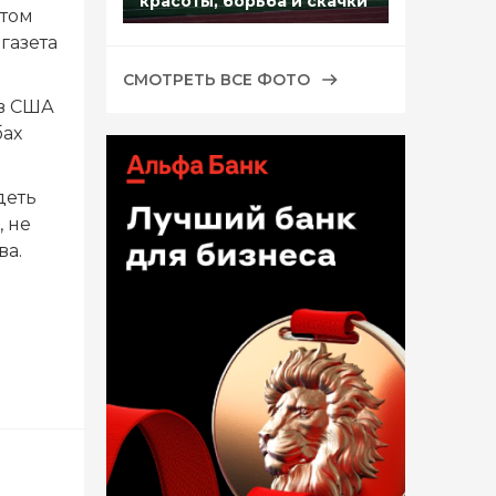
красоты, борьба и скачки
том
газета
СМОТРЕТЬ ВСЕ ФОТО
 в США
бах
деть
, не
ва.