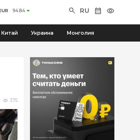
RU
EUR
94.84
Китай
Украина
Монголия
375