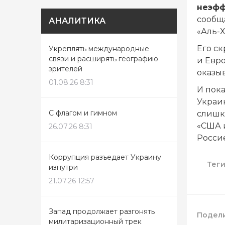
неэфф
сообщ
АНАЛИТИКА
«Аль-
Его с
Укреплять международные
связи и расширять географию
и Евр
зрителей
оказы
01.08.26 8:31
И пока
Украин
С флагом и гимном
слишк
«США 
26.07.26 8:31
Росси
Коррупция разъедает Украину
Тег
изнутри
21.07.26 12:57
Запад продолжает разгонять
Подели
милитаризационный трек