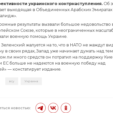
ективности украинского контрнаступления.
Об э
ает выходящая в Объединенных Арабских Эмиратах 
Халидж».
кромные результаты вызвали большое недовольство
опейском Союзе, которые в неограниченных масшта
вали военную помощь Украине.
 Зеленский жалуется на то, что в НАТО не жаждут ви
у в своих рядах, Запад уже начинает думать над тем
ом ли много средств он потратил на поддержку Кие
и ЕС больше не надеются на военную победу над
ей» — констатирует издание.
всу
Украина
и
ться новостью: