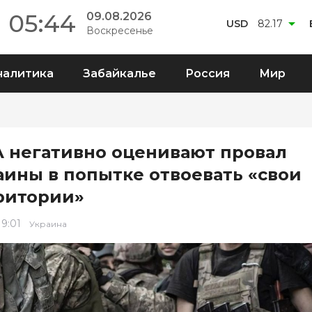
05:44
09.08.2026
USD
82.17
Воскресенье
налитика
Забайкалье
Россия
Мир
 негативно оценивают провал
аины в попытке отвоевать «свои
ритории»
 9:01
Украина