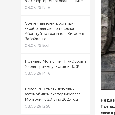
430 квартир стартовало в Чите
08.08.26 17:16
Солнечная электростанция
заработала около поселка
Абагатуй на границе с Китаем в
Забайкалье
08.08.26 15:51
Премьер Монголии Ням-Осорын
Учрал примет участие в ВЭФ
08.08.26 14:16
Более 700 тысяч легковых
автомобилей экспортировала
Монголия с 2015 по 2025 год
Недав
Польш
08.08.26 12:58
между