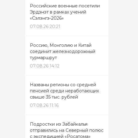
Российские военные посетили
Эрдэнэт в рамках учений
«Сэлэнгэ-2026»
07.08.26 20:21
Россию, Монголию и Китай
соединит железнодорожный
турмаршрут
07.08.26 14:12
Названы регионы со средней
пенсией среди неработающих
свыше 35 тыс. рублей
07.08.26 11:16
Подростки из Забайкалья
отправились на Северный полюс
с экспедицией «Росатома»