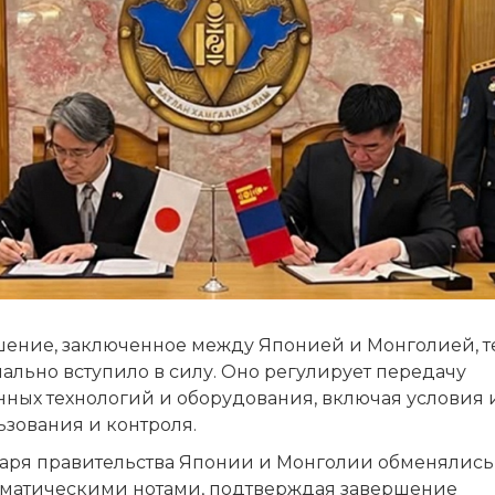
шение, заключенное между Японией и Монголией, т
ально вступило в силу. Оно регулирует передачу
нных технологий и оборудования, включая условия 
ьзования и контроля.
варя правительства Японии и Монголии обменялись
матическими нотами, подтверждая завершение