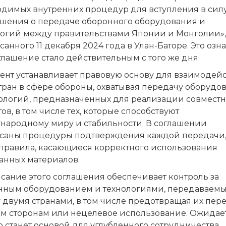
одимых внутренних процедур для вступления в сил
ашения о передаче оборонного оборудования и
логий между правительствами Японии и Монголии»,
анного 11 декабря 2024 года в Улан-Баторе. Это озна
глашение стало действительным с того же дня.
ент устанавливает правовую основу для взаимодей
тран в сфере обороны, охватывая передачу оборудо
нологий, предназначенных для реализации совмест
ов, в том числе тех, которые способствуют
народному миру и стабильности. В соглашении
саны процедуры подтверждения каждой передачи,
 правила, касающиеся корректного использования
анных материалов.
сание этого соглашения обеспечивает контроль за
нным оборудованием и технологиями, передаваем
 двумя странами, в том числе предотвращая их пер
им сторонам или нецелевое использование. Ожидает
о станет основой для углубленного сотрудничества