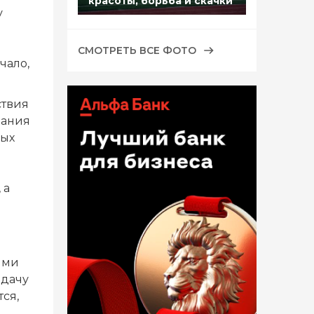
красоты, борьба и скачки
у
СМОТРЕТЬ ВСЕ ФОТО
чало,
ствия
вания
ных
 а
ыми
едачу
ся,