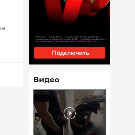
ны.
Видео