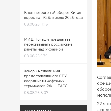
Внешнеторговый оборот Китая
вырос на 19,2% в июле 2026 года
08.08.26 11:16
МИД Польши предлагает
перехватывать российские
ракеты над Украиной
08.08.26 9:39
Хакеры назвали имя
предоставлявшего СБУ
Согла
координаты нефтяных
офици
терминалов РФ — ТАСС
оборо
08.08.26 8:07
испол
22 ян
дипло