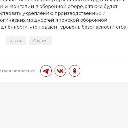
и и Монголии в оборонной сфере, а также будет
бствовать укреплению производственных и
логических мощностей японской оборонной
шленности, что повысит уровень безопасности стра
власть
Япония
и
ться новостью: