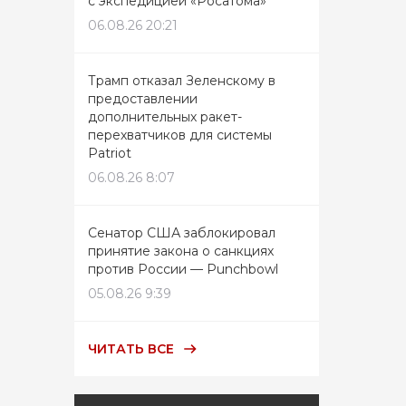
с экспедицией «Росатома»
06.08.26 20:21
Трамп отказал Зеленскому в
предоставлении
дополнительных ракет-
перехватчиков для системы
Patriot
06.08.26 8:07
Сенатор США заблокировал
принятие закона о санкциях
против России — Punchbowl
05.08.26 9:39
ЧИТАТЬ ВСЕ