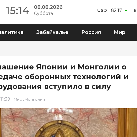
15:14
08.08.2026
USD
82.17
E
Суббота
налитика
Забайкалье
Россия
Мир
лашение Японии и Монголии о
едаче оборонных технологий и
рудования вступило в силу
 11:39
,
Мир
Монголия