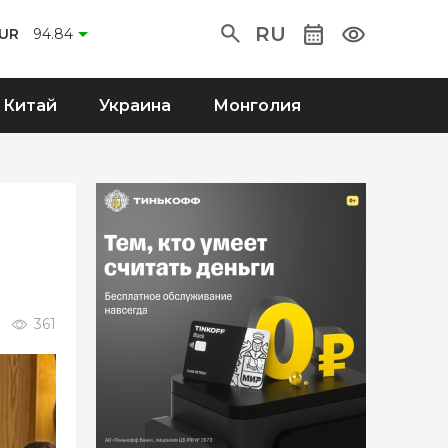
RU
UR
94.84
Китай
Украина
Монголия
361