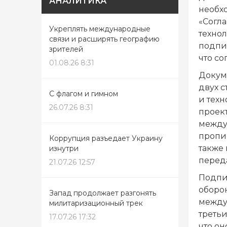
АНАЛИТИКА
необх
«Согл
Укреплять международные
техно
связи и расширять географию
подпис
зрителей
что со
01.08.26 8:31
Докум
двух с
С флагом и гимном
и тех
26.07.26 8:31
проект
между
пропи
Коррупция разъедает Украину
также
изнутри
перед
21.07.26 12:57
Подпи
оборо
Запад продолжает разгонять
между
милитаризационный трек
треть
17.07.26 17:32
что он