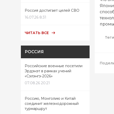
Япони
Россия достигает целей СВО
спосо
16.07.26 8:31
техно
промы
ЧИТАТЬ ВСЕ
Тег
РОССИЯ
Подели
Российские военные посетили
Эрдэнэт в рамках учений
«Сэлэнгэ-2026»
07.08.26 20:21
Россию, Монголию и Китай
соединит железнодорожный
турмаршрут