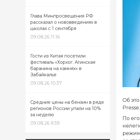
Глава Минпросвещения РФ
рассказал о нововведениях в
школах с 1 сентября
09.08.26 11:16
Гости из Китая посетили
фестиваль «Хорхог. Агинская
баранина на камнях» в
Забайкалье
09.08.26 10:37
Об это
Средние цены на бензин в ряде
Presse.
регионов России упали на 10%
за неделю
По его
09.08.26 9:39
нелегк
режим