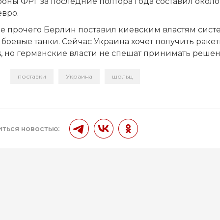
роны ФРГ за последние полтора года составил около
евро.
ле прочего Берлин поставил киевским властям сист
боевые танки. Сейчас Украина хочет получить раке
, но германские власти не спешат принимать решен
поставки
Украина
шольц
и
ться новостью: