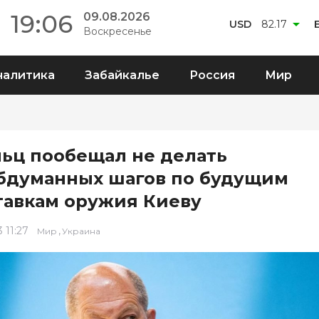
19:06
09.08.2026
USD
82.17
Воскресенье
налитика
Забайкалье
Россия
Мир
ьц пообещал не делать
бдуманных шагов по будущим
тавкам оружия Киеву
 11:27
,
Мир
Украина