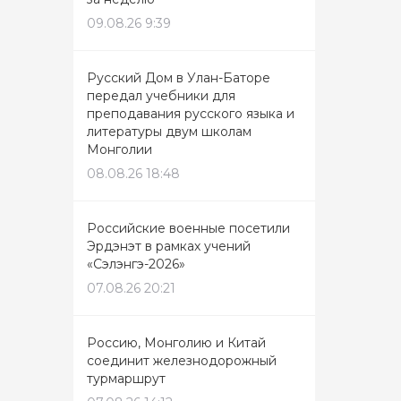
09.08.26 9:39
Русский Дом в Улан-Баторе
передал учебники для
преподавания русского языка и
литературы двум школам
Монголии
08.08.26 18:48
Российские военные посетили
Эрдэнэт в рамках учений
«Сэлэнгэ-2026»
07.08.26 20:21
Россию, Монголию и Китай
соединит железнодорожный
турмаршрут