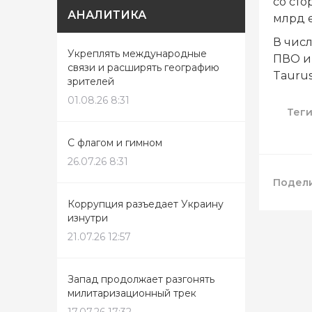
со сто
АНАЛИТИКА
млрд 
В чис
Укреплять международные
ПВО и 
связи и расширять географию
Taurus
зрителей
01.08.26 8:31
Тег
С флагом и гимном
26.07.26 8:31
Подели
Коррупция разъедает Украину
изнутри
21.07.26 12:57
Запад продолжает разгонять
милитаризационный трек