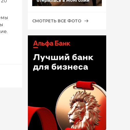
открылась в Монголии
 20
емы
СМОТРЕТЬ ВСЕ ФОТО
ты
ие.