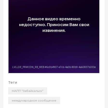
Теги
МАПП "Забайкальск"
международное сообщение