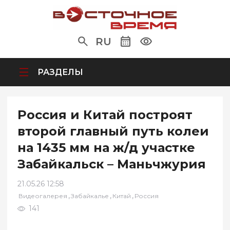
RU
РАЗДЕЛЫ
Россия и Китай построят
второй главный путь колеи
на 1435 мм на ж/д участке
Забайкальск – Маньчжурия
21.05.26 12:58
,
,
,
Видеогалерея
Забайкалье
Китай
Россия
141