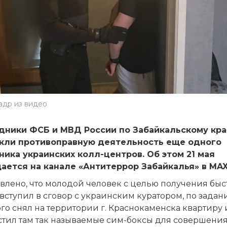
адр из видео
дники ФСБ и МВД России по Забайкальскому кр
кли противоправную деятельность еще одного
ника украинских колл-центров. Об этом 21 мая
ается на канале «Антитеррор Забайкалья» в MAX
влено, что молодой человек с целью получения быс
вступил в сговор с украинским куратором, по зада
го снял на территории г. Краснокаменска квартиру 
стил там так называемые сим-боксы для совершения