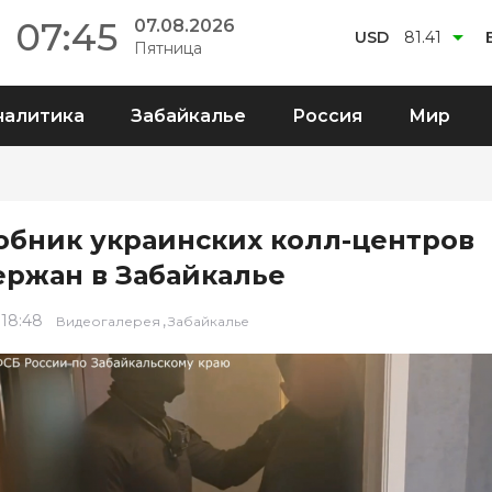
07:45
07.08.2026
USD
81.41
Пятница
налитика
Забайкалье
Россия
Мир
обник украинских колл-центров
ержан в Забайкалье
 18:48
,
Видеогалерея
Забайкалье