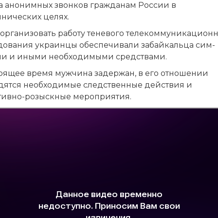
а анонимных звонков гражданам России в
нических целях.
 организовать работу теневого телекоммуникацион
дования украинцы обеспечивали забайкальца сим-
ми и иными необходимыми средствами.
тоящее время мужчина задержан, в его отношении
дятся необходимые следственные действия и
тивно-розыскные мероприятия.