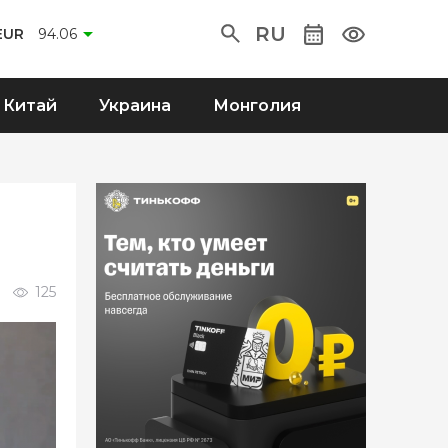
RU
EUR
94.06
Китай
Украина
Монголия
125