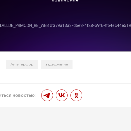
Антитеррор
задержание
и
ться новостью: