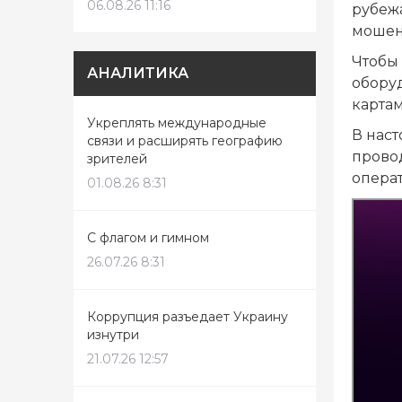
06.08.26 11:16
рубеж
мошен
Чтобы
АНАЛИТИКА
обору
карта
Укреплять международные
В нас
связи и расширять географию
прово
зрителей
опера
01.08.26 8:31
С флагом и гимном
26.07.26 8:31
Коррупция разъедает Украину
изнутри
21.07.26 12:57