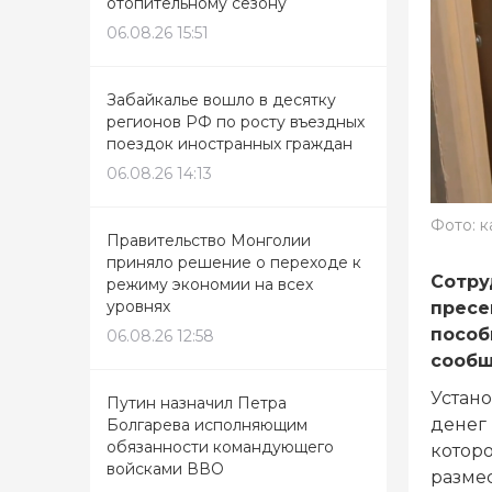
отопительному сезону
06.08.26 15:51
Забайкалье вошло в десятку
регионов РФ по росту въездных
поездок иностранных граждан
06.08.26 14:13
Фото: к
Правительство Монголии
приняло решение о переходе к
Сотру
режиму экономии на всех
уровнях
пресе
пособ
06.08.26 12:58
сообщ
Устано
Путин назначил Петра
денег 
Болгарева исполняющим
обязанности командующего
которо
войсками ВВО
разме