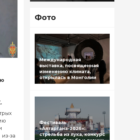
Фото
Международная
выставка, посвященная
изменению климата,
открылась в Монголии
аю
.
трых
нию
Фестиваль
и
«Алтаргана-2026»:
стрельба из лука, конкурс
 из-за