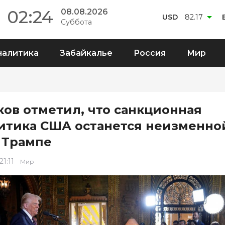
02:24
08.08.2026
USD
82.17
Суббота
налитика
Забайкалье
Россия
Мир
ков отметил, что санкционная
итика США останется неизменно
 Трампе
21:11
Мир