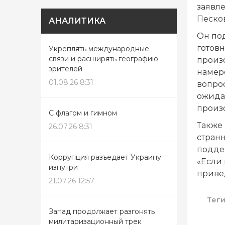
заявл
Песков
АНАЛИТИКА
Он по
готовн
Укреплять международные
связи и расширять географию
произо
зрителей
намере
01.08.26 8:31
вопрос
ожида
произо
С флагом и гимном
Также 
26.07.26 8:31
стран
подде
Коррупция разъедает Украину
«Если
изнутри
привед
21.07.26 12:57
Тег
Запад продолжает разгонять
милитаризационный трек