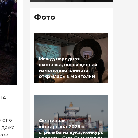
Фото
Международная
выставка, посвященная
изменению климата,
открылась в Монголии
США
уют о
Фестиваль
«Алтаргана-2026»:
, даже
стрельба из лука, конкурс
кое