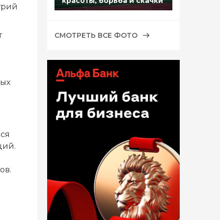
красоты, борьба и скачки
трий
т
СМОТРЕТЬ ВСЕ ФОТО
ных
лся
ций.
ов.