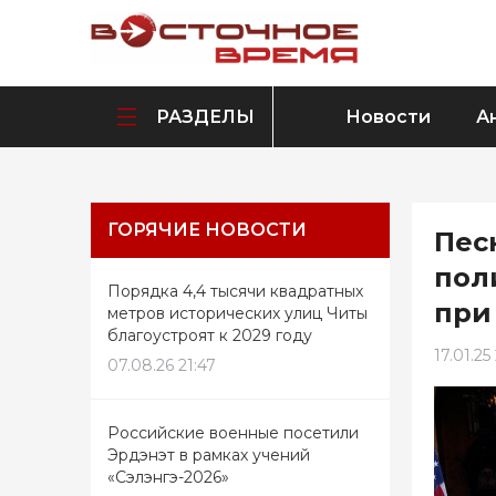
РАЗДЕЛЫ
Новости
А
ГОРЯЧИЕ НОВОСТИ
Пес
пол
Порядка 4,4 тысячи квадратных
при
метров исторических улиц Читы
благоустроят к 2029 году
17.01.25 
07.08.26 21:47
Российские военные посетили
Эрдэнэт в рамках учений
«Сэлэнгэ-2026»