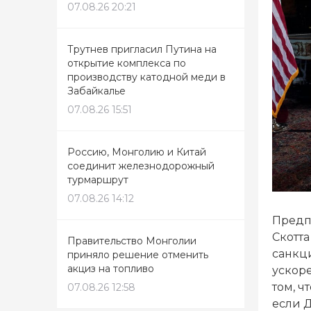
07.08.26 20:21
Трутнев пригласил Путина на
открытие комплекса по
производству катодной меди в
Забайкалье
07.08.26 15:51
Россию, Монголию и Китай
соединит железнодорожный
турмаршрут
07.08.26 14:12
Предп
Скотт
Правительство Монголии
санкц
приняло решение отменить
акциз на топливо
ускор
том, ч
07.08.26 12:58
если Д