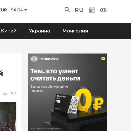
RU
EUR
94.84
Китай
Украина
Монголия
й
187