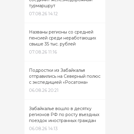
турмаршрут
07.08.26 14:12
Названы регионы со средней
пенсией среди неработающих
свыше 35 тыс. рублей
07.08.26 11:16
Подростки из Забайкалья
отправились на Северный полюс
с экспедицией «Росатома»
06.08.26 20:21
Забайкалье вошло в десятку
регионов РФ по росту въездных
поездок иностранных граждан
06.08.26 14:13