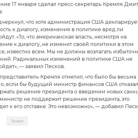
ение 17 января сделал пресс-секретарь Кремля Дми
.
дчеркнул, что хотя администрация США декларируе
ость к диалогу, изменения в политике вряд ли
йдут. «То, что американская власть, несмотря на
ние к диалогу, не изменит своей политики в этом
е, известно всем. Мы не должны возлагать избыточ
ний. Радикальных изменений в политике США не
йдет», — заявил Песков.
представитель Кремля отметил, что было бы весьма
но, если бы будущий министр финансов США отказа
ржать решение президента о введении новых санк
 министр не поддержит решение президента, это
ет к его отставке. Это невозможно», — добавил Песк
Трамп
и