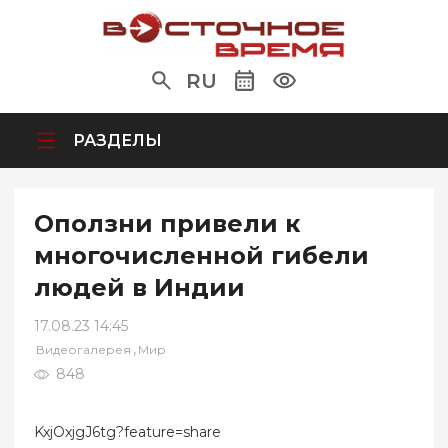
RU
РАЗДЕЛЫ
Оползни привели к
многочисленной гибели
людей в Индии
17.08.23 14:45
,
Видеогалерея
Мир
848
KxjOxjgJ6tg?feature=share