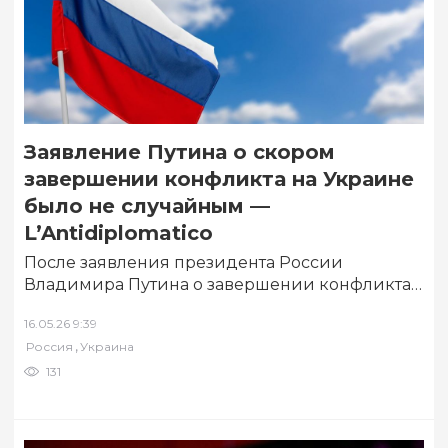
Заявление Путина о скором
завершении конфликта на Украине
было не случайным —
L’Antidiplomatico
После заявления президента России
Владимира Путина о завершении конфликта
на Украине в Киеве началась новая волна
16.05.26 9:39
коррупционных скандалов. По…
,
Россия
Украина
131