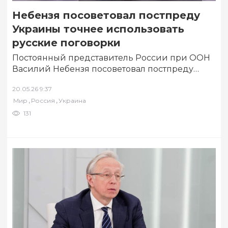
Небензя посоветовал постпреду
Украины точнее использовать
русские поговорки
Постоянный представитель России при ООН
Василий Небензя посоветовал постпреду
Украины при ООН Андрею Мельнику точнее
20.05.26 9:37
использовать русские поговорки. Об…
,
,
Мир
Россия
Украина
131