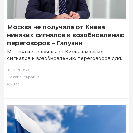
Москва не получала от Киева
никаких сигналов к возобновлению
переговоров – Галузин
Москва не получала от Киева никаких
сигналов к возобновлению переговоров для
разрешения украинского конфликта, сообщил
18.05.26 9:39
«Известиям» замглавы МИД РФ,…
,
Россия
Украина
127