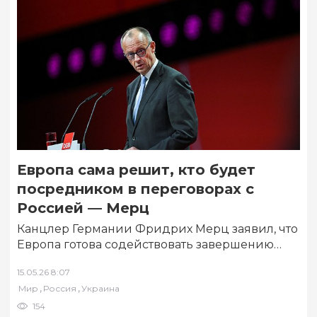
Европа сама решит, кто будет
посредником в переговорах с
Россией — Мерц
Канцлер Германии Фридрих Мерц заявил, что
Европа готова содействовать завершению
конфликта на Украине, но сама определит, кто
15.05.26 8:07
будет посредником…
,
,
Мир
Россия
Украина
154