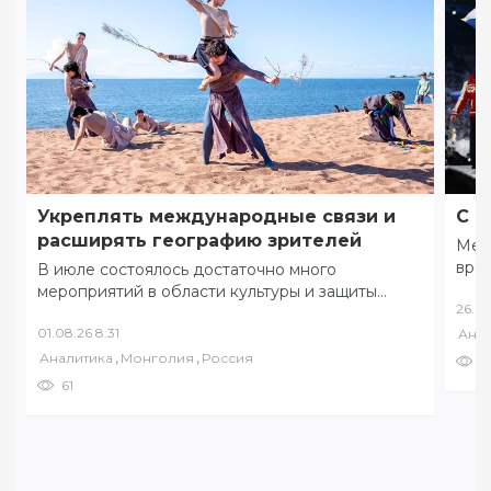
Укреплять международные связи и
С ф
расширять географию зрителей
Меж
вре
В июле состоялось достаточно много
коми
мероприятий в области культуры и защиты
26.07
соб
традиционных ценностей. 8 июля в разных
01.08.26 8:31
Анал
уголках Забайкалья…
,
,
Аналитика
Монголия
Россия
7
61