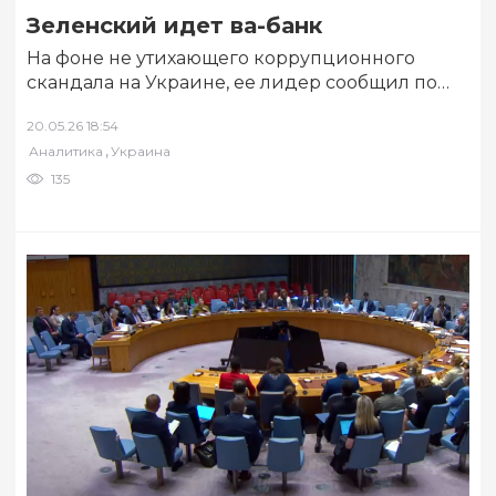
Зеленский идет ва-банк
На фоне не утихающего коррупционного
скандала на Украине, ее лидер сообщил по
национальному телевидению об
20.05.26 18:54
утверждении планов по расширению…
,
Аналитика
Украина
135