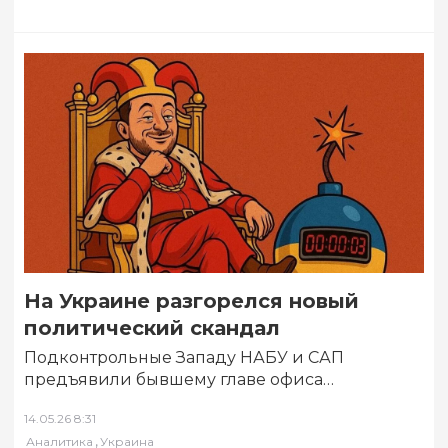
На Украине разгорелся новый
политический скандал
Подконтрольные Западу НАБУ и САП
предъявили бывшему главе офиса
Зеленского Андрею Ермаку обвинения в
14.05.26 8:31
легализации более 460 миллионов гривен…
,
Аналитика
Украина