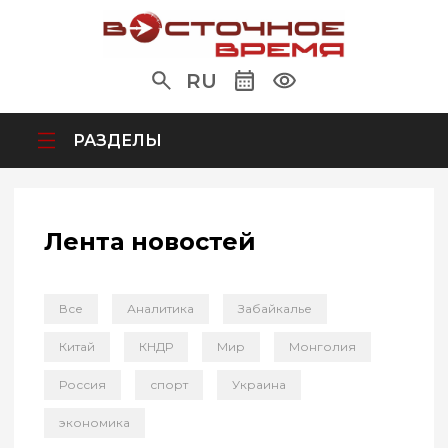
RU
РАЗДЕЛЫ
Лента новостей
Все
Аналитика
Забайкалье
Китай
КНДР
Мир
Монголия
Россия
спорт
Украина
экономика