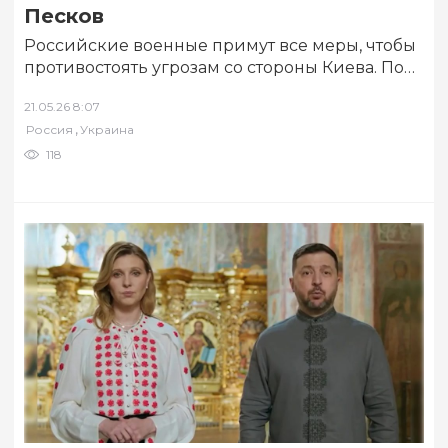
Песков
Российские военные примут все меры, чтобы
противостоять угрозам со стороны Киева. По
информации РИА Новости, об этом заявил
21.05.26 8:07
журналистам…
,
Россия
Украина
118