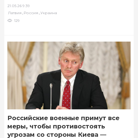
разведки (СВР) России о подготовке Киевом
21.05.26 9:39
ударов по РФ…
,
,
Латвия
Россия
Украина
129
Российские военные примут все
меры, чтобы противостоять
угрозам со стороны Киева —