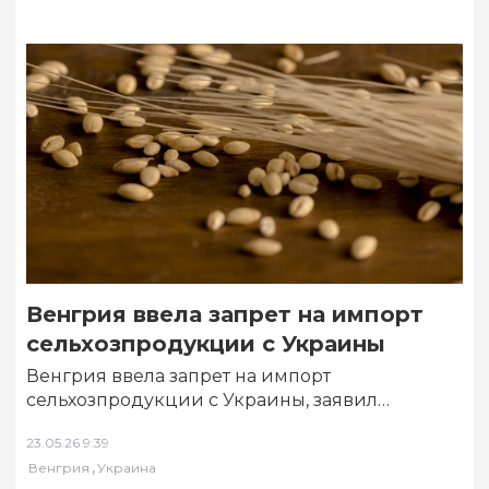
Венгрия ввела запрет на импорт
сельхозпродукции с Украины
Венгрия ввела запрет на импорт
сельхозпродукции с Украины, заявил
премьер-министр Петер Мадьяр. Об этом 23
23.05.26 9:39
мая сообщает РИА Новости….
,
Венгрия
Украина