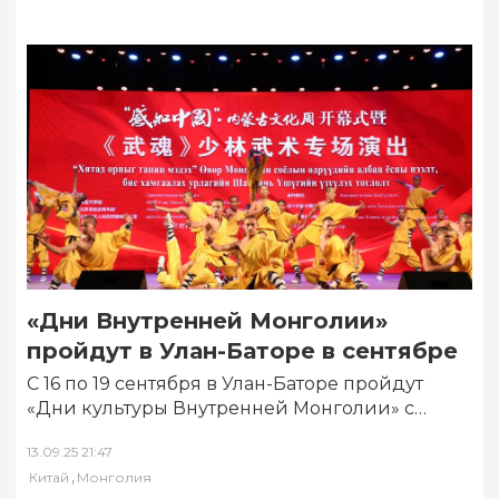
«Дни Внутренней Монголии»
пройдут в Улан-Баторе в сентябре
С 16 по 19 сентября в Улан-Баторе пройдут
«Дни культуры Внутренней Монголии» с
целью ознакомления с китайской культурой.
13.09.25 21:47
Об…
,
Китай
Монголия