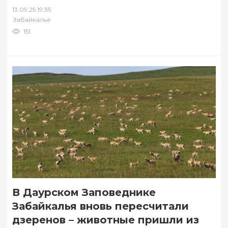
вложиться в инвестирование. Об этом 13
13.09.25 19:35
сентября…
Забайкалье
151
В Даурском Заповеднике
Забайкалья вновь пересчитали
дзеренов – животные пришли из