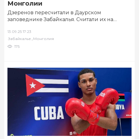
Монголии
Дзеренов пересчитали в Даурском
заповеднике Забайкалья. Считали их на
территории, подведомственных заповеднику,
13.09.25 17:23
— заказнике «Долина дзерена», самом
,
Забайкалье
Монголия
заповеднике и…
175