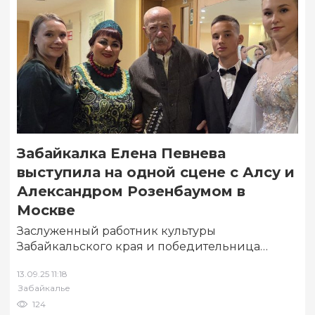
Забайкалка Елена Певнева
выступила на одной сцене с Алсу и
Александром Розенбаумом в
Москве
Заслуженный работник культуры
Забайкальского края и победительница
фестиваля имени Иосифа Кобзона «Позывной
13.09.25 11:18
Победа» Елена Певнева из Шилки 11
Забайкалье
сентября…
124