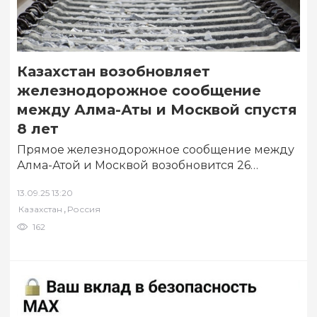
Казахстан возобновляет
железнодорожное сообщение
между Алма-Аты и Москвой спустя
8 лет
Прямое железнодорожное сообщение между
Алма-Атой и Москвой возобновится 26
октября. По информации сайта
13.09.25 13:20
«Коммерсантъ», об этом сообщили в АО…
,
Казахстан
Россия
162