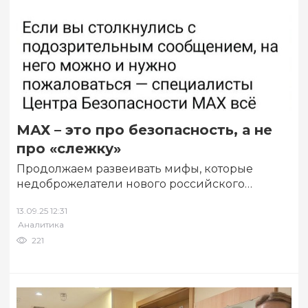
МАХ – это про безопасность, а не
про «слежку»
Продолжаем развеивать мифы, которые
недоброжелатели нового российского
мессенджера, активно «распыляют» в
13.09.25 12:31
пабликах и социальных сетях. Накануне мы
Аналитика
уже рассказали,…
221