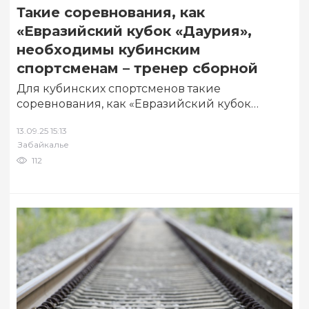
Такие соревнования, как
«Евразийский кубок «Даурия»,
необходимы кубинским
спортсменам – тренер сборной
Для кубинских спортсменов такие
соревнования, как «Евразийский кубок
«Даурия», необходимы, они получают здесь
13.09.25 15:13
опыт. Об этом корреспонденту «Восточного
Забайкалье
времени»…
112