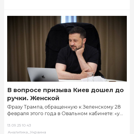
В вопросе призыва Киев дошел до
ручки. Женской
Фразу Трампа, обращенную к Зеленскому 28
февраля этого года в Овальном кабинете: «у
тебя заканчиваются солдаты», кровавый
13.09.25 10:43
комедиант с…
,
Аналитика
Украина