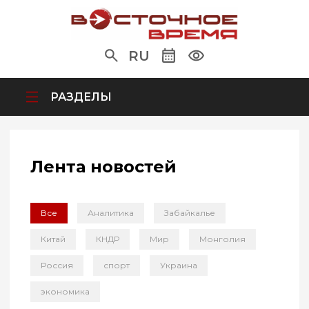
RU
РАЗДЕЛЫ
Лента новостей
Все
Аналитика
Забайкалье
Китай
КНДР
Мир
Монголия
Россия
спорт
Украина
экономика