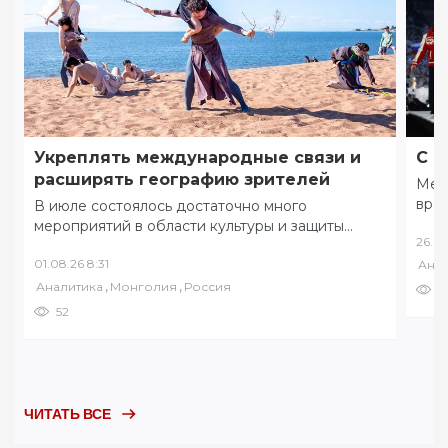
Укреплять международные связи и
С ф
расширять географию зрителей
Меж
вре
В июле состоялось достаточно много
коми
мероприятий в области культуры и защиты
26.07
соб
традиционных ценностей. 8 июля в разных
01.08.26 8:31
Анал
уголках Забайкалья…
,
,
Аналитика
Монголия
Россия
6
52
ЧИТАТЬ ВСЕ