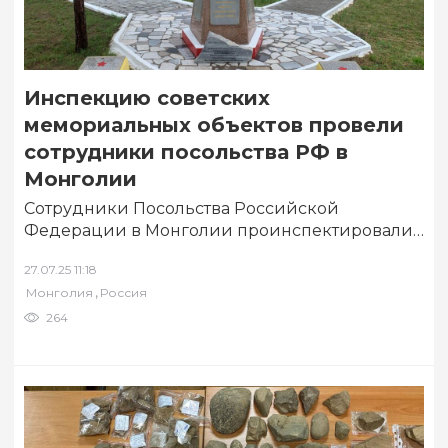
Инспекцию советских
мемориальных объектов провели
сотрудники посольства РФ в
Монголии
Сотрудники Посольства Российской
Федерации в Монголии проинспектировали
состояние советских мемориальных объектов
27.07.25 11:18
и захоронений на территории страны. Об этом
,
Монголия
Россия
сообщается…
264