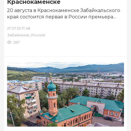
Краснокаменске
20 августа в Краснокаменске Забайкальского
края состоится первая в России премьера
документального фильма «Маршрут длиною в
27.07.25 17:48
жизнь» (12+), посвящённого…
,
Забайкалье
Россия
267