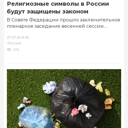
Религиозные символы в России
будут защищены законом
В Совете Федерации прошло заключительное
пленарное заседание весенней сессии.
Сенаторы, в частности, единогласно одобрили
27.07.25 15:36
закон о запрете искажения или…
Россия
272