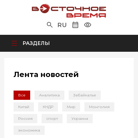
RU
РАЗДЕЛЫ
Лента новостей
Все
Аналитика
Забайкалье
Китай
КНДР
Мир
Монголия
Россия
спорт
Украина
экономика