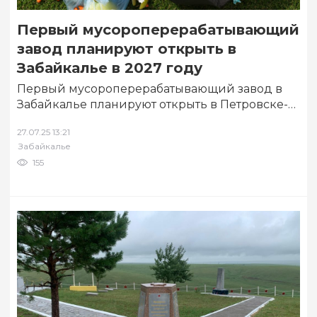
Первый мусороперерабатывающий
завод планируют открыть в
Забайкалье в 2027 году
Первый мусороперерабатывающий завод в
Забайкалье планируют открыть в Петровске-
Забайкальском 2027 году. Об этом сообщил
27.07.25 13:21
и.о. министра природных ресурсов региона…
Забайкалье
155