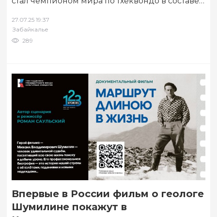
стал чемпионом мира по тхеквондо в составе
сборной России. Соревнования проходили в
27.07.25 19:37
Дубае. Об этом…
Забайкалье
289
Впервые в России фильм о геологе
Шумилине покажут в