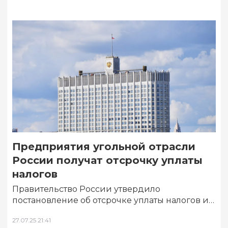
Предприятия угольной отрасли
России получат отсрочку уплаты
налогов
Правительство России утвердило
постановление об отсрочке уплаты налогов и
страховых взносов для предприятий угольной
27.07.25 21:41
отрасли. Об этом сообщается в…