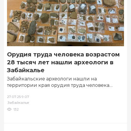
Орудия труда человека возрастом
28 тысяч лет нашли археологи в
Забайкалье
Забайкальские археологи нашли на
территории края орудия труда человека
возрастом около 28 тысяч лет. Обнаружили их
27.07.25 9:07
во время экспедиции…
Забайкалье
132