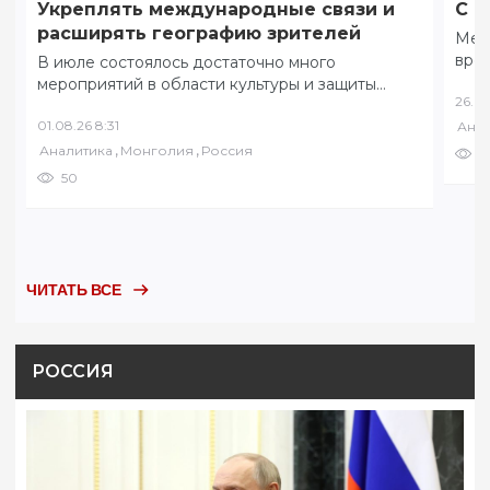
Укреплять международные связи и
С ф
расширять географию зрителей
Меж
вре
В июле состоялось достаточно много
коми
мероприятий в области культуры и защиты
26.07
соб
традиционных ценностей. 8 июля в разных
01.08.26 8:31
Анал
уголках Забайкалья…
,
,
Аналитика
Монголия
Россия
6
50
ЧИТАТЬ ВСЕ
РОССИЯ