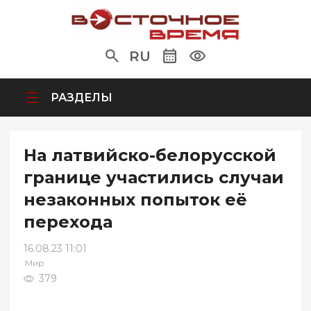
RU
РАЗДЕЛЫ
На латвийско-белорусской
границе участились случаи
незаконных попыток её
перехода
16.08.23 11:01
Мир
379