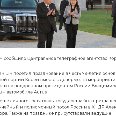
ом сообщило Центральное телеграфное агентство Ко
.
ен Ын посетил празднование в честь 79-летия осно
вой партии Кореи вместе с дочерью, на мероприяти
али на подаренном президентом России Владимир
ым автомобиле Aurus.
стве личного гостя главы государства был приглаше
ычайный и полномочный посол России в КНДР Але
ора. Также на празднике присутствовали ведущие