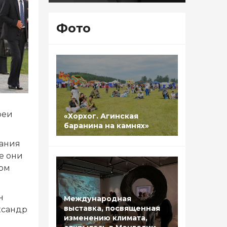
Фото
реи
«Хорхог. Агинская
баранина на камнях»
вания
е они
ом
н
Международная
выставка, посвященная
ксандр
изменению климата,