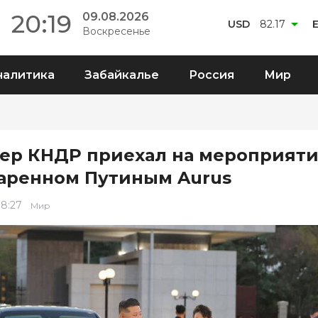
20:19
09.08.2026
USD
82.17
Воскресенье
налитика
Забайкалье
Россия
Мир
ер КНДР приехал на мероприяти
аренном Путиным Aurus
 8:27
Мир