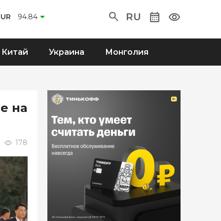
RU
EUR
94.84
Китай
Украина
Монголия
е на
178