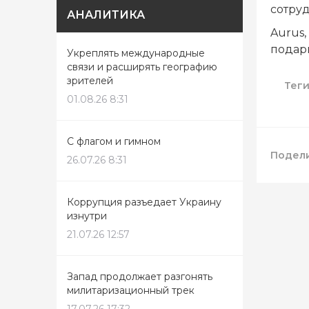
сотруд
АНАЛИТИКА
Aurus
подар
Укреплять международные
связи и расширять географию
зрителей
Тег
01.08.26 8:31
С флагом и гимном
Подели
26.07.26 8:31
Коррупция разъедает Украину
изнутри
21.07.26 12:57
Запад продолжает разгонять
милитаризационный трек