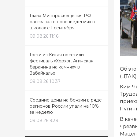
Глава Минпросвещения РФ
рассказал о нововведениях в
школах с 1 сентября
09.08.26 11:16
Гости из Китая посетили
фестиваль «Хорхог. Агинская
баранина на камнях» в
Об эт
Забайкалье
(ЦТАК)
09.08.26 10:37
Ким Ч
Трудо
Средние цены на бензин в ряде
приех
регионов России упали на 10%
Путин
за неделю
В каче
09.08.26 9:39
чрезв
Мацег