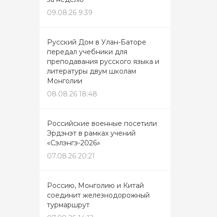
09.08.26 9:39
Русский Дом в Улан-Баторе
передал учебники для
преподавания русского языка и
литературы двум школам
Монголии
08.08.26 18:48
Российские военные посетили
Эрдэнэт в рамках учений
«Сэлэнгэ-2026»
07.08.26 20:21
Россию, Монголию и Китай
соединит железнодорожный
турмаршрут