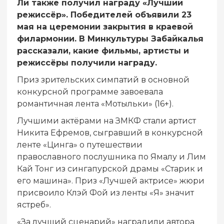
Ли также получил награду «Лучший
режиссёр». Победителей объявили 23
мая на церемонии закрытия в краевой
филармонии. В Минкультуры Забайкалья
рассказали, какие фильмы, артисты и
режиссёры получили награду.
Приз зрительских симпатий в основной
конкурсной программе завоевала
романтичная лента «Мотыльки» (16+).
Лучшими актёрами на ЗМКФ стали артист
Никита Ефремов, сыгравший в конкурсной
ленте «Цинга» о путешествии
православного послушника по Ямалу и Лим
Кай Тонг из сингапурской драмы «Старик и
его машина». Приз «Лучшей актрисе» жюри
присвоило Клэй Фой из ленты «Я» значит
ястреб».
«За лучший сценарий» наградили автора