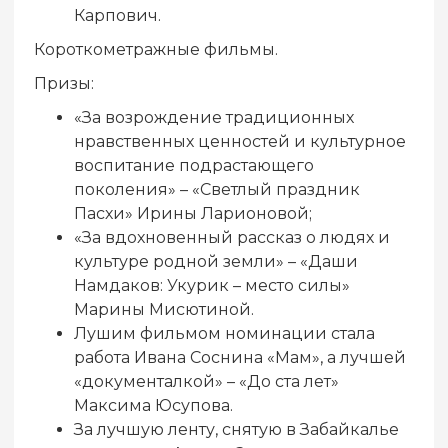
Карпович.
Короткометражные фильмы.
Призы:
«За возрождение традиционных
нравственных ценностей и культурное
воспитание подрастающего
поколения» – «Светлый праздник
Пасхи» Ирины Ларионовой;
«За вдохновенный рассказ о людях и
культуре родной земли» – «Даши
Намдаков: Укурик – место силы»
Марины Мисютиной.
Лушим фильмом номинации стала
работа Ивана Соснина «Мам», а лучшей
«документалкой» – «До ста лет»
Максима Юсупова.
За лучшую ленту, снятую в Забайкалье