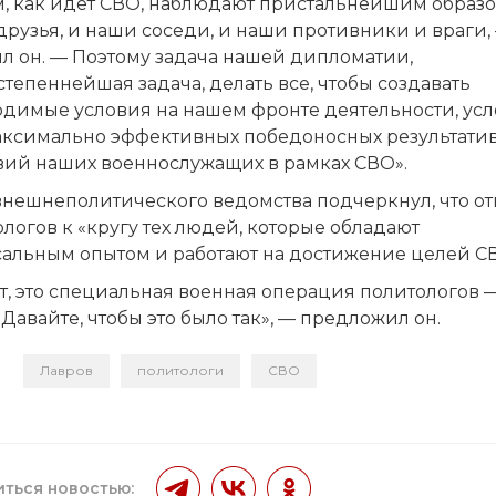
ем, как идет СВО, наблюдают пристальнейшим образ
рузья, и наши соседи, и наши противники и враги,
л он. — Поэтому задача нашей дипломатии,
тепеннейшая задача, делать все, чтобы создавать
одимые условия на нашем фронте деятельности, ус
аксимально эффективных победоносных результати
вий наших военнослужащих в рамках СВО».
внешнеполитического ведомства подчеркнул, что от
логов к «кругу тех людей, которые обладают
сальным опытом и работают на достижение целей С
т, это специальная военная операция политологов 
Давайте, чтобы это было так», — предложил он.
Лавров
политологи
СВО
и
ться новостью: