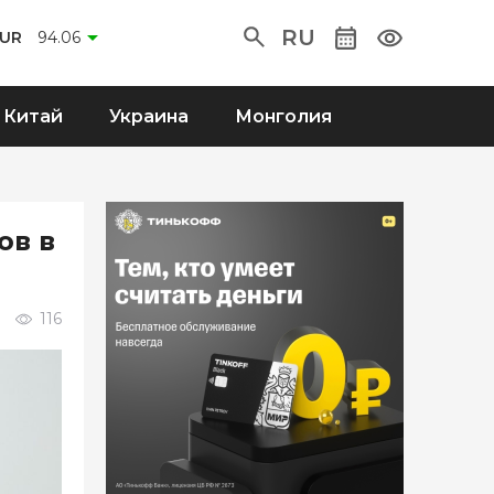
RU
EUR
94.06
Китай
Украина
Монголия
ов в
116