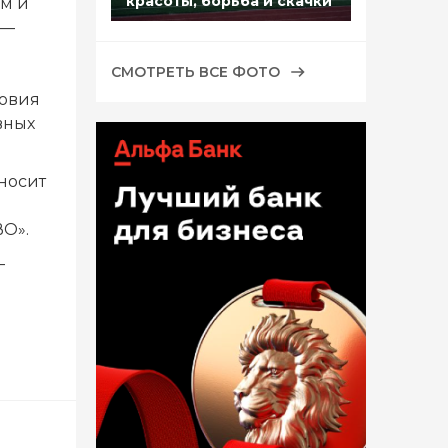
красоты, борьба и скачки
ом и
 —
СМОТРЕТЬ ВСЕ ФОТО
ловия
вных
носит
ВО».
—