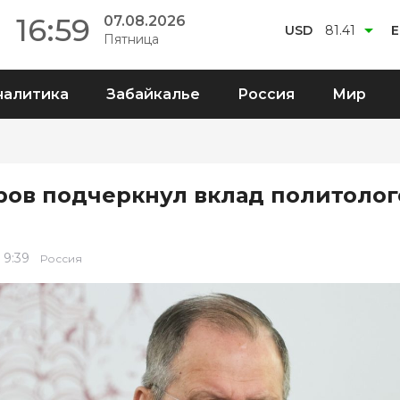
16:59
07.08.2026
USD
81.41
Пятница
налитика
Забайкалье
Россия
Мир
ров подчеркнул вклад политолог
 9:39
Россия