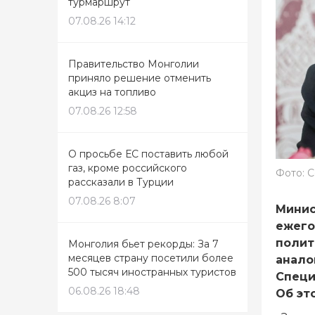
турмаршрут
07.08.26 14:12
Правительство Монголии
приняло решение отменить
акциз на топливо
07.08.26 12:58
О просьбе ЕС поставить любой
газ, кроме российского
Фото: 
рассказали в Турции
07.08.26 8:07
Минис
ежего
полит
Монголия бьет рекорды: За 7
месяцев страну посетили более
анало
500 тысяч иностранных туристов
Специ
06.08.26 18:48
Об эт