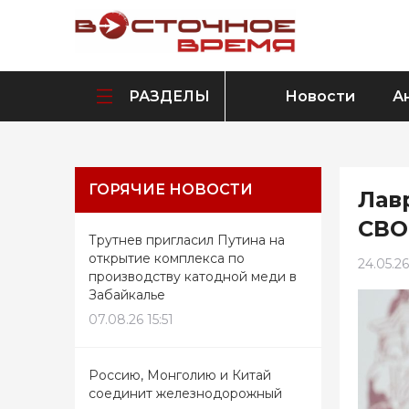
РАЗДЕЛЫ
Новости
А
ГОРЯЧИЕ НОВОСТИ
Лав
СВО
Трутнев пригласил Путина на
открытие комплекса по
24.05.26
производству катодной меди в
Забайкалье
07.08.26 15:51
Россию, Монголию и Китай
соединит железнодорожный