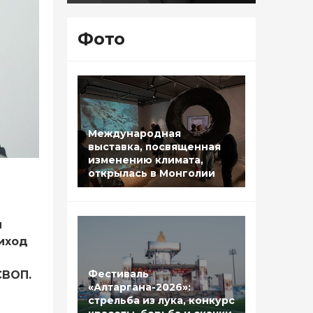
Фото
Международная
выставка, посвященная
изменению климата,
открылась в Монголии
й
иход
Фестиваль
СВОП.
«Алтаргана-2026»:
стрельба из лука, конкурс