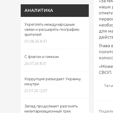
«За т
наши д
АНАЛИТИКА
отмети
первос
Укреплять международные
необх
связи и расширять географию
для м
зрителей
дейст
01.08.26 8:31
Глава 
полито
С флагом и гимном
колос
26.07.26 8:31
«Може
СВОП. 
Коррупция разъедает Украину
изнутри
Тег
21.07.26 12:57
Запад продолжает разгонять
Подели
милитаризационный трек