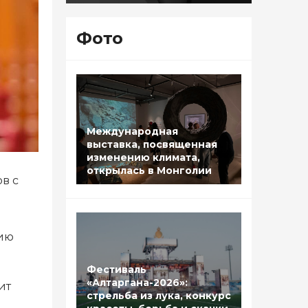
Фото
Международная
выставка, посвященная
изменению климата,
открылась в Монголии
в с
нию
Фестиваль
«Алтаргана-2026»:
ит
стрельба из лука, конкурс