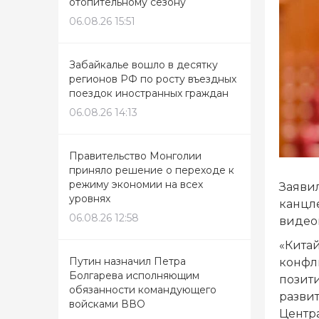
отопительному сезону
06.08.26 15:51
Забайкалье вошло в десятку
регионов РФ по росту въездных
поездок иностранных граждан
06.08.26 14:13
Правительство Монголии
приняло решение о переходе к
режиму экономии на всех
Заяви
уровнях
канцл
06.08.26 12:58
видео
«Кита
Путин назначил Петра
конфл
Болгарева исполняющим
позит
обязанности командующего
развит
войсками ВВО
Центр