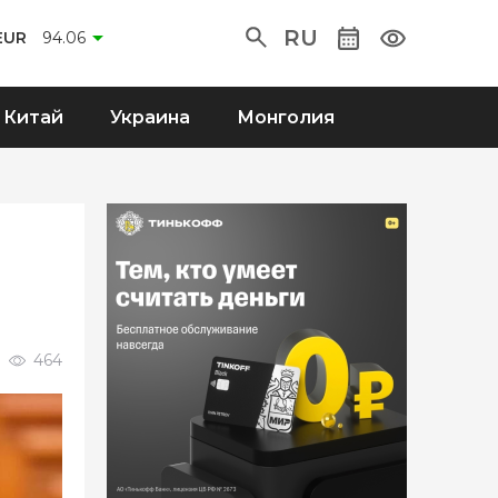
RU
EUR
94.06
Китай
Украина
Монголия
464