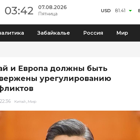
03:42
07.08.2026
USD
81.41
Пятница
налитика
Забайкалье
Россия
Мир
ай и Европа должны быть
вержены урегулированию
фликтов
 22:36
,
Китай
Мир