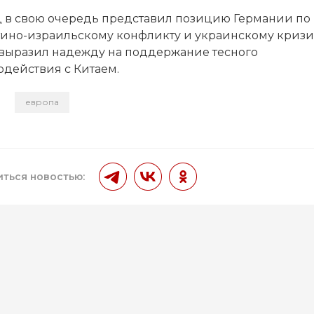
 в свою очередь представил позицию Германии по
тино-израильскому конфликту и украинскому кризис
 выразил надежду на поддержание тесного
одействия с Китаем.
европа
и
ться новостью: