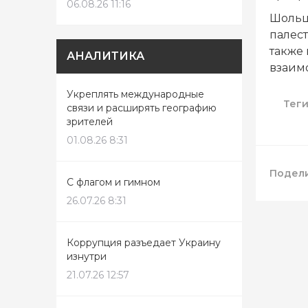
06.08.26 11:16
Шольц
палес
также
АНАЛИТИКА
взаим
Укреплять международные
Тег
связи и расширять географию
зрителей
01.08.26 8:31
Подели
С флагом и гимном
26.07.26 8:31
Коррупция разъедает Украину
изнутри
21.07.26 12:57