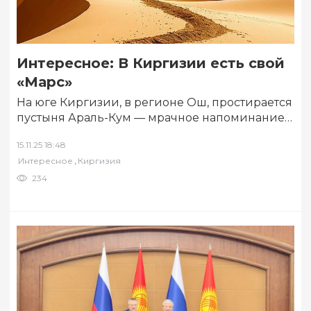
Интересное: В Киргизии есть свой
«Марс»
На юге Киргизии, в регионе Ош, простирается
пустыня Араль-Кум — мрачное напоминание о
великой экологической катастрофе. Это
15.11.25 18:48
бывшее дно Аральского моря, которое…
,
Интересное
Киргизия
234