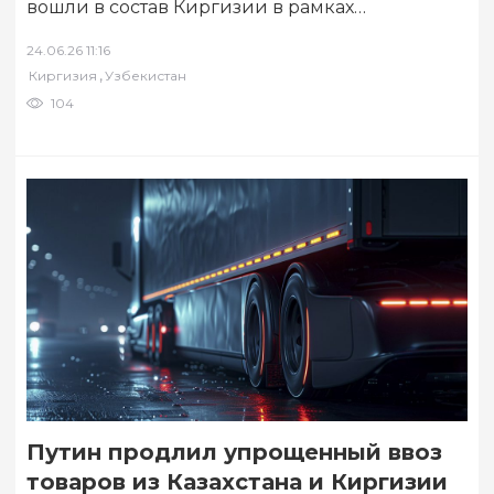
вошли в состав Киргизии в рамках
демаркации границы между странами. Об
24.06.26 11:16
этом…
,
Киргизия
Узбекистан
104
Путин продлил упрощенный ввоз
товаров из Казахстана и Киргизии