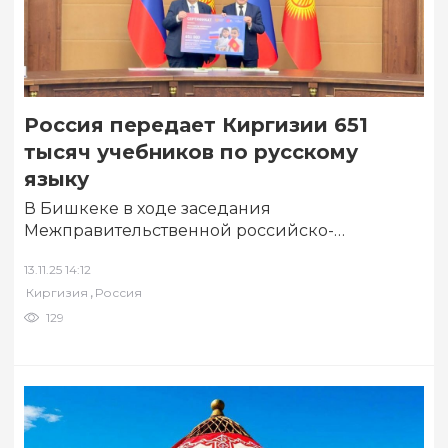
Россия передает Киргизии 651
тысяч учебников по русскому
языку
В Бишкеке в ходе заседания
Межправительственной российско-
киргизской комиссии по торгово-
13.11.25 14:12
экономическому, научно-техническому и
,
Киргизия
Россия
гуманитарному сотрудничеству состоялась
церемония передачи Министерству
129
просвещения…