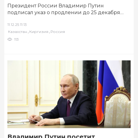
Президент России Владимир Путин
подписал указ о продлении до 25 декабря
ввоза товаров в РФ автомобильным
11.12.25 11:13
транспортом из Казахстана…
,
,
Казахстан
Киргизия
Россия
113
Владимир Путин посетит