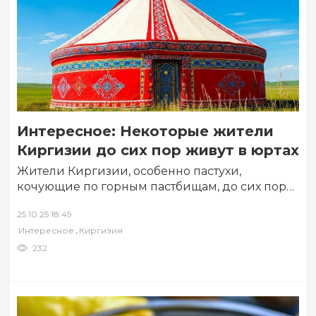
Интересное: Некоторые жители
Киргизии до сих пор живут в юртах
Жители Киргизии, особенно пастухи,
кочующие по горным пастбищам, до сих пор
живут в юртах – «передвижных домах»
25.10.25 18:49
кочевых народов….
,
Интересное
Киргизия
232