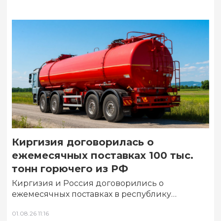
Киргизия договорилась о
ежемесячных поставках 100 тыс.
тонн горючего из РФ
Киргизия и Россия договорились о
ежемесячных поставках в республику
российских горюче‑смазочных материалов
01.08.26 11:16
(ГСМ) в объеме 100 тыс. тонн. Об…