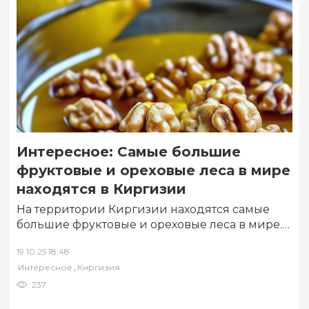
Интересное: Самые большие
фруктовые и ореховые леса в мире
находятся в Киргизии
На территории Киргизии находятся самые
большие фруктовые и ореховые леса в мире.
Об этом сообщается на сайте «Стофактов.рф»
19.10.25 18:48
Отмечается,…
,
Интересное
Киргизия
237