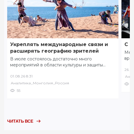
Укреплять международные связи и
С ф
расширять географию зрителей
Меж
вре
В июле состоялось достаточно много
коми
мероприятий в области культуры и защиты
26.07
соб
традиционных ценностей. 8 июля в разных
01.08.26 8:31
Анал
уголках Забайкалья…
,
,
Аналитика
Монголия
Россия
6
55
ЧИТАТЬ ВСЕ