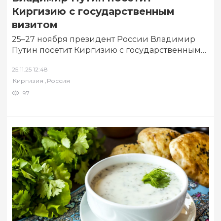
Киргизию с государственным
визитом
25–27 ноября президент России Владимир
Путин посетит Киргизию с государственным
визитом, а также примет участие в очередном
25.11.25 12:48
заседании Совета…
,
Киргизия
Россия
97