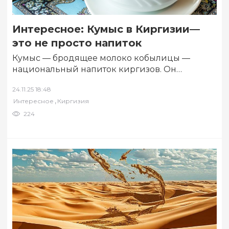
Интересное: Кумыс в Киргизии—
это не просто напиток
Кумыс — бродящее молоко кобылицы —
национальный напиток киргизов. Он
кисловатый, пенящийся, слегка игристый, с
24.11.25 18:48
лёгким содержанием алкоголя (1–2%). Об…
,
Интересное
Киргизия
224