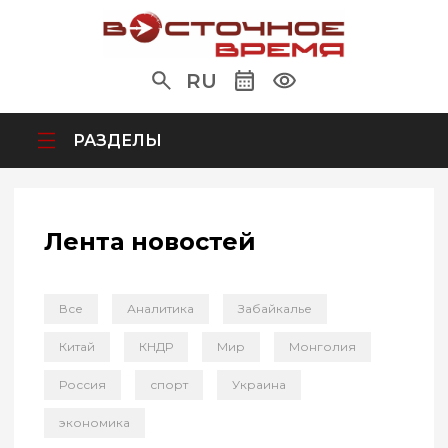
RU
РАЗДЕЛЫ
Лента новостей
Все
Аналитика
Забайкалье
Китай
КНДР
Мир
Монголия
Россия
спорт
Украина
экономика