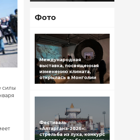
Фото
Международная
выставка, посвященная
изменению климата,
открылась в Монголии
е силы
нваря
Фестиваль
меет
«Алтаргана-2026»:
стрельба из лука, конкурс