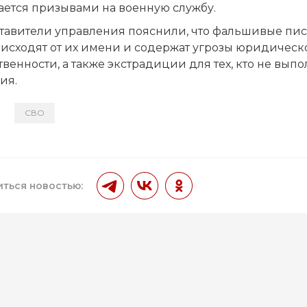
ается призывами на военную службу.
тавители управления пояснили, что фальшивые пи
 исходят от их имени и содержат угрозы юридическ
твенности, а также экстрадиции для тех, кто не вып
ия.
СВО
и
ться новостью: