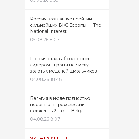
05.08.26 9:39
Россия возглавляет рейтинг
сильнейших ВКС Европы — The
National Interest
05.08.26 8:07
Россия стала абсолютный
лидером Европы по числу
золотых медалей школьников
04.08.26 18:48
Бельгия в июле полностью
перешла на российский
сжиженный газ — Belga
04.08.26 8:07
ЧИТАТЬ ВСЕ