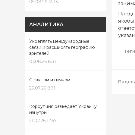
05.08.26 14:13
заним
Предс
якобы
АНАЛИТИКА
ответс
указан
Укреплять международные
связи и расширять географию
Тег
зрителей
01.08.26 8:31
С флагом и гимном
Подели
26.07.26 8:31
Коррупция разъедает Украину
изнутри
21.07.26 12:57