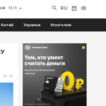
RU
EUR
93.19
Китай
Украина
Монголия
СУ
161