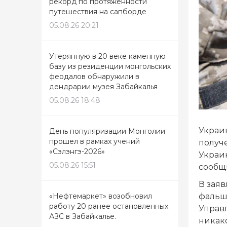
рекорд по протяженности
путешествия на сапборде
05.08.26 20:21
Утерянную в 20 веке каменную
базу из резиденции монгольских
феодалов обнаружили в
дендрарии музея Забайкалья
05.08.26 18:48
Украи
День популяризации Монголии
прошел в рамках учений
получ
«Сэлэнгэ-2026»
Украи
05.08.26 15:51
сообщ
В заяв
фальш
«Нефтемаркет» возобновил
работу 20 ранее остановленных
Управ
АЗС в Забайкалье.
никако