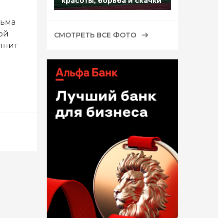
красоты, борьба и скачки
сьма
ой
СМОТРЕТЬ ВСЕ ФОТО
олнит