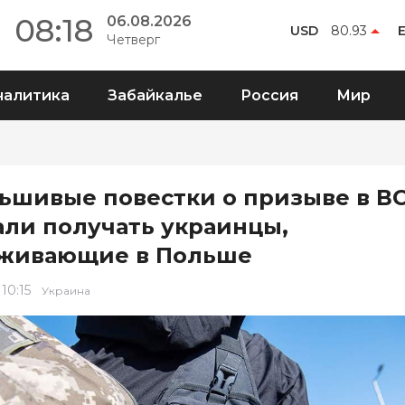
08:18
06.08.2026
USD
80.93
Четверг
налитика
Забайкалье
Россия
Мир
ьшивые повестки о призыве в В
али получать украинцы,
живающие в Польше
 10:15
Украина