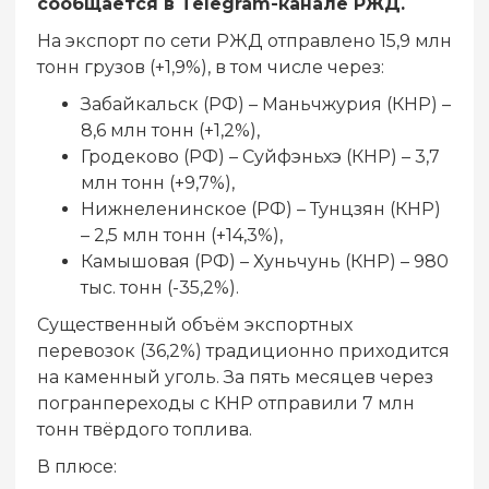
сообщается в Telegram-канале РЖД.
На экспорт по сети РЖД отправлено 15,9 млн
тонн грузов (+1,9%), в том числе через:
Забайкальск (РФ) – Маньчжурия (КНР) –
8,6 млн тонн (+1,2%),
Гродеково (РФ) – Суйфэньхэ (КНР) – 3,7
млн тонн (+9,7%),
Нижнеленинское (РФ) – Тунцзян (КНР)
– 2,5 млн тонн (+14,3%),
Камышовая (РФ) – Хуньчунь (КНР) – 980
тыс. тонн (-35,2%).
Существенный объём экспортных
перевозок (36,2%) традиционно приходится
на каменный уголь. За пять месяцев через
погранпереходы с КНР отправили 7 млн
тонн твёрдого топлива.
В плюсе: