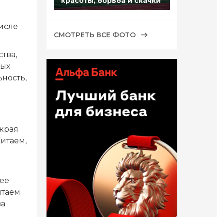
красоты, борьба и скачки
числе
СМОТРЕТЬ ВСЕ ФОТО
тва,
ных
ность,
 края
итаем,
ее
итаем
ва