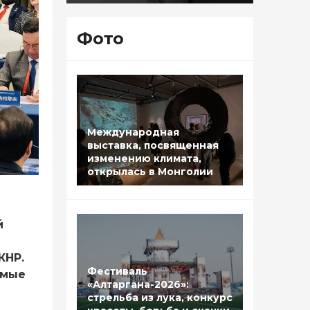
Фото
Международная
выставка, посвященная
изменению климата,
открылась в Монголии
й
КНР.
Фестиваль
амые
«Алтаргана-2026»:
стрельба из лука, конкурс