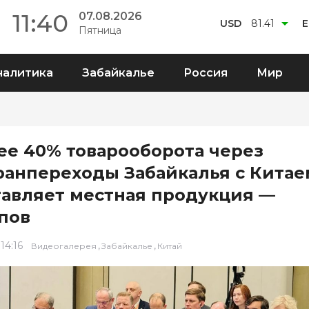
11:40
07.08.2026
USD
81.41
E
Пятница
налитика
Забайкалье
Россия
Мир
ее 40% товарооборота через
ранпереходы Забайкалья с Китае
тавляет местная продукция —
пов
 14:16
,
,
Видеогалерея
Забайкалье
Китай