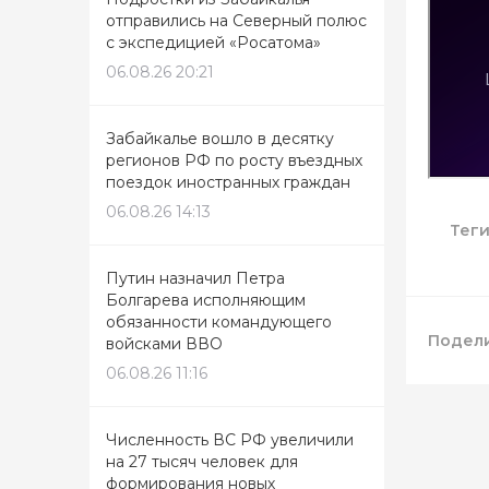
отправились на Северный полюс
с экспедицией «Росатома»
06.08.26 20:21
Забайкалье вошло в десятку
регионов РФ по росту въездных
поездок иностранных граждан
06.08.26 14:13
Тег
Путин назначил Петра
Болгарева исполняющим
обязанности командующего
Подели
войсками ВВО
06.08.26 11:16
Численность ВС РФ увеличили
на 27 тысяч человек для
формирования новых