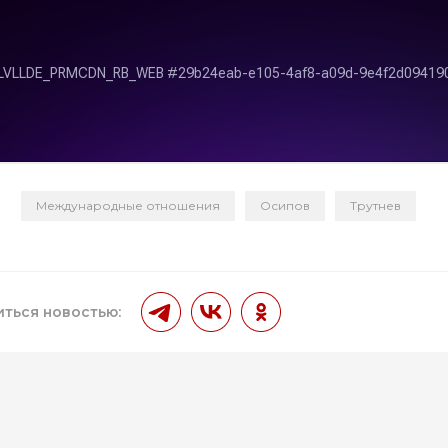
Международные отношения
Осипов
Трутнев
и
ться новостью: