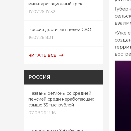
милитаризационный трек
Губерн
17.07.26 17:32
сельск
взаим
Россия достигает целей СВО
«Уже 
16.07.26 8:31
созда
терри
востре
ЧИТАТЬ ВСЕ
РОССИЯ
Названы регионы со средней
пенсией среди неработающих
свыше 35 тыс. рублей
07.08.26 11:16
Подростки из Забайкалья