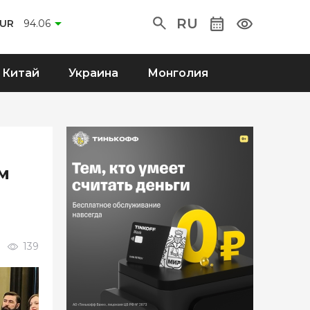
RU
UR
94.06
Китай
Украина
Монголия
м
139