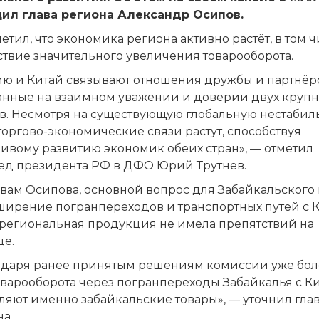
ил глава региона Александр Осипов.
етил, что экономика региона активно растёт, в том 
ствие значительного увеличения товарооборота.
ию и Китай связывают отношения дружбы и партнёрс
анные на взаимном уважении и доверии двух круп
в. Несмотря на существующую глобальную нестабиль
оргово-экономические связи растут, способствуя
чивому развитию экономик обеих стран», — отметил
ед президента РФ в ДФО Юрий Трутнев.
овам Осипова, основной вопрос для Забайкальского
ширение погранпереходов и транспортных путей с К
 региональная продукция не имела препятствий на
це.
одаря ранее принятым решениям комиссии уже бол
оварооборота через погранпереходы Забайкалья с К
ляют именно забайкальские товары», — уточнил гла
а.