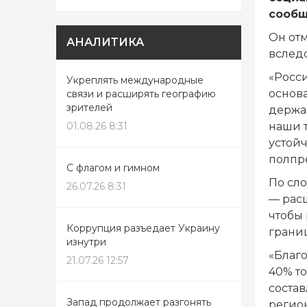
сообщ
Он отм
АНАЛИТИКА
вслед
«Росс
Укреплять международные
основ
связи и расширять географию
зрителей
держа
01.08.26 8:31
наши т
устой
полпр
С флагом и гимном
По сл
26.07.26 8:31
— рас
чтобы
Коррупция разъедает Украину
грани
изнутри
«Благ
21.07.26 12:57
40% т
состав
Запад продолжает разгонять
регион