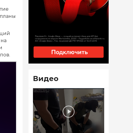
итие
 планы
иций
 на
и
пов.
Видео