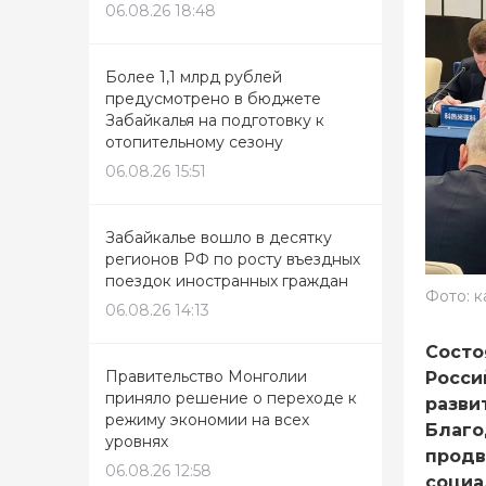
06.08.26 18:48
Более 1,1 млрд рублей
предусмотрено в бюджете
Забайкалья на подготовку к
отопительному сезону
06.08.26 15:51
Забайкалье вошло в десятку
регионов РФ по росту въездных
поездок иностранных граждан
Фото: 
06.08.26 14:13
Состо
Правительство Монголии
Росси
приняло решение о переходе к
разви
режиму экономии на всех
Благо
уровнях
продв
06.08.26 12:58
социа