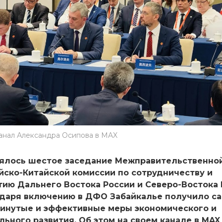
канал Александра Осипова в MAX
ялось шестое заседание Межправительственно
йско-Китайской комиссии по сотрудничеству и
тию Дальнего Востока России и Северо-Востока 
даря включению в ДФО Забайкалье получило с
инутые и эффективные меры экономического и
льного развития. Об этом на своем канале в MAX