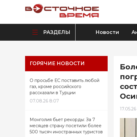
РАЗДЕЛЫ
Новости
А
ГОРЯЧИЕ НОВОСТИ
Бол
пог
О просьбе ЕС поставить любой
сос
газ, кроме российского
рассказали в Турции
Оси
07.08.26 8:07
17.05.26
Монголия бьет рекорды: За 7
месяцев страну посетили более
500 тысяч иностранных туристов