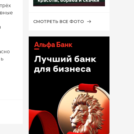
красоты, борьба и скачки
трёх
рвные
СМОТРЕТЬ ВСЕ ФОТО
в
асно
чь