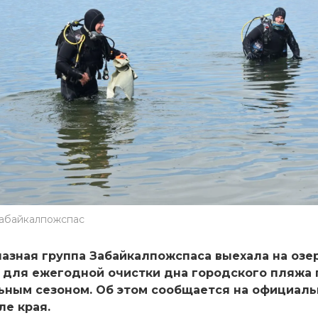
Забайкалпожспас
азная группа Забайкалпожспаса выехала на озе
 для ежегодной очистки дна городского пляжа
ьным сезоном. Об этом сообщается на официал
ле края.