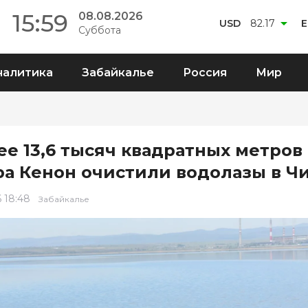
15:59
08.08.2026
USD
82.17
Суббота
налитика
Забайкалье
Россия
Мир
ее 13,6 тысяч квадратных метров
ра Кенон очистили водолазы в Ч
6 18:48
Забайкалье