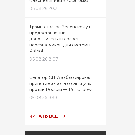
с экспедицией «Росатома»
06.08.26 20:21
Трамп отказал Зеленскому в
предоставлении
дополнительных ракет-
перехватчиков для системы
Patriot
06.08.26 8:07
Сенатор США заблокировал
принятие закона о санкциях
против России — Punchbowl
05.08.26 9:39
ЧИТАТЬ ВСЕ