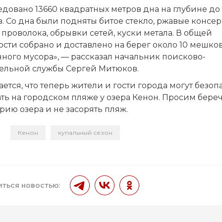
довано 13660 квадратных метров дна на глубине до 
. Со дна были подняты битое стекло, ржавые консе
 проволока, обрывки сетей, куски метала. В общей
сти собрано и доставлено на берег около 10 мешко
ного мусора», — рассказал начальник поисково-
тельной службы Сергей Митюков.
ется, что теперь жители и гости города могут безоп
ть на городском пляже у озера Кенон. Просим бере
рию озера и не засорять пляж.
Кенон
купальный сезон
и
ться новостью: