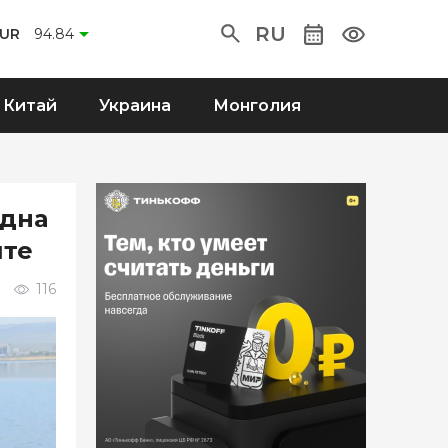
RU
EUR
94.84
Китай
Украина
Монголия
 дна
ите
116