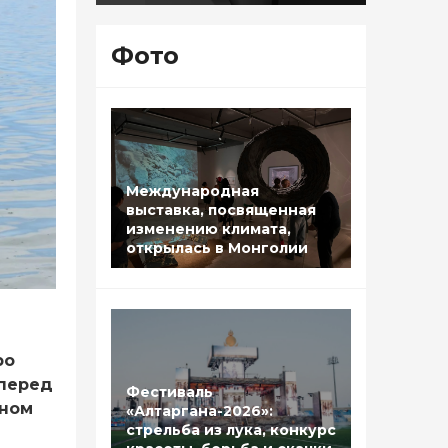
Фото
Международная
выставка, посвященная
изменению климата,
открылась в Монголии
ро
 перед
Фестиваль
ьном
«Алтаргана-2026»:
стрельба из лука, конкурс