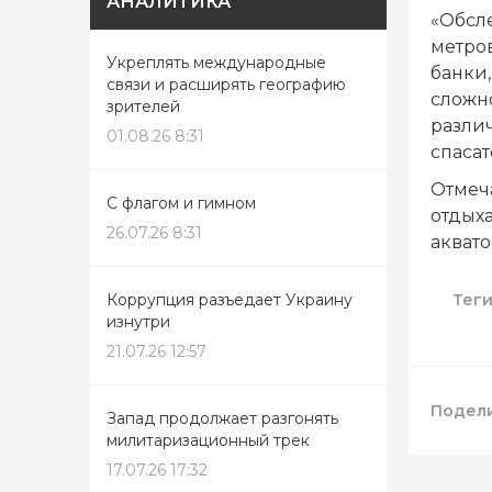
АНАЛИТИКА
«Обсле
метров
Укреплять международные
банки,
связи и расширять географию
сложно
зрителей
различ
01.08.26 8:31
спаса
Отмеча
С флагом и гимном
отдыха
26.07.26 8:31
аквато
Тег
Коррупция разъедает Украину
изнутри
21.07.26 12:57
Подели
Запад продолжает разгонять
милитаризационный трек
17.07.26 17:32