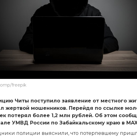
comp/freepik
ицию Читы поступило заявление от местного жи
ал жертвой мошенников. Перейдя по ссылке мо
ек потерял более 1,2 млн рублей. Об этом сооб
нале УМВД России по Забайкальскому краю в MAX
дники полиции выяснили, что потерпевшему приш