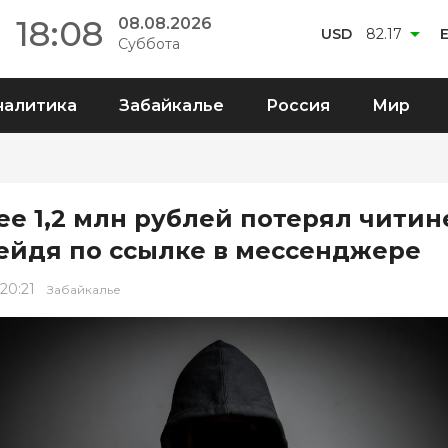
18:08
08.08.2026
USD
82.17
Суббота
налитика
Забайкалье
Россия
Мир
ее 1,2 млн рублей потерял читин
ейдя по ссылке в мессенджере
 20:21
Забайкалье