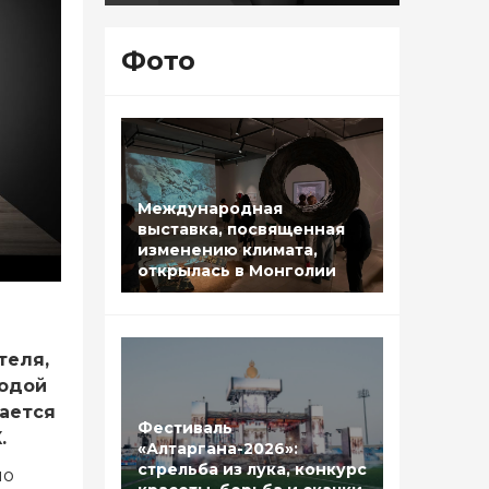
Фото
Международная
выставка, посвященная
изменению климата,
открылась в Монголии
теля,
лодой
щается
Фестиваль
.
«Алтаргана-2026»:
стрельба из лука, конкурс
ло