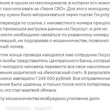
ение в одном из мессенджеров, в котором его знак
 проголосовать за «Героя СВО». Для этого молодому
ку нужно было авторизоваться через портал Госуслуг
перехода по ссылке, с неизвестного номера пришло
то произошла выгрузка данных из Госуслуг, и для их
ности необходимо связаться по указанному номеру.
певший, не подозревая о мошенничестве, позвонил 
нный номер.
гом конце провода находился лже-сотрудник Госусл
и якобы представитель Центрального банка, которы
л молодого человека перевести все свои накоплени
ения родителей на «безопасный счет». В результате
ники завладели 1 249 000 рублей. Все отправленны
ения были удалены, и только после этого потерпев
л, что стал жертвой обмана.
кту мошенничества возбуждено уголовное дело.