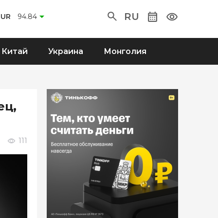
RU
EUR
94.84
Китай
Украина
Монголия
ец,
111