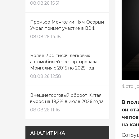
08.08.26 15:51
Премьер Монголии Ням-Осорын
Учрал примет участие в ВЭФ
08.08.26 14:16
Более 700 тысяч легковых
автомобилей экспортировала
Монголия с 2015 по 2025 год
08.08.26 12:58
Фото: j
Внешнеторговый оборот Китая
вырос на 19,2% в июле 2026 года
В пол
он ст
08.08.26 11:16
челов
на ка
АНАЛИТИКА
Сотру