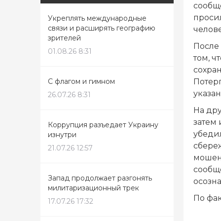
сообщ
просил
Укреплять международные
связи и расширять географию
челове
зрителей
После 
01.08.26 8:31
том, ч
сохран
Потер
С флагом и гимном
указа
26.07.26 8:31
На дру
затем 
Коррупция разъедает Украину
убеди
изнутри
сбереж
21.07.26 12:57
мошен
сообщ
Запад продолжает разгонять
осозна
милитаризационный трек
По фа
17.07.26 17:32