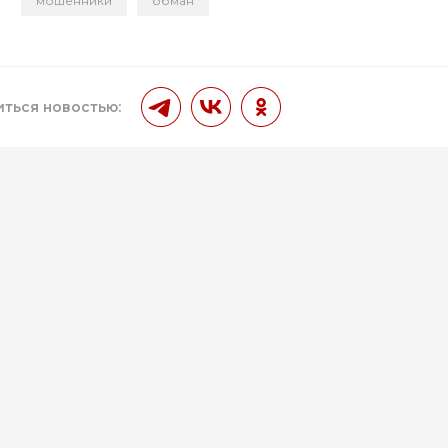
мошенники
обман
и
ться новостью: