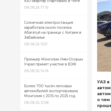
430 квартир стартовало в Чите
08.08.26 17:16
Солнечная электростанция
заработала около поселка
Абагатуй на границе с Китаем в
Забайкалье
08.08.26 15:51
Премьер Монголии Ням-Осорын
Учрал примет участие в ВЭФ
08.08.26 14:16
УАЗ в
Более 700 тысяч легковых
автом
автомобилей экспортировала
автом
Монголия с 2015 по 2025 год
о чем
08.08.26 12:58
проше