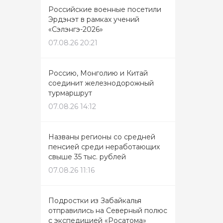
Российские военные посетили
Эрдэнэт в рамках учений
«Сэлэнгэ-2026»
07.08.26 20:21
Россию, Монголию и Китай
соединит железнодорожный
турмаршрут
07.08.26 14:12
Названы регионы со средней
пенсией среди неработающих
свыше 35 тыс. рублей
07.08.26 11:16
Подростки из Забайкалья
отправились на Северный полюс
с экспедицией «Росатома»