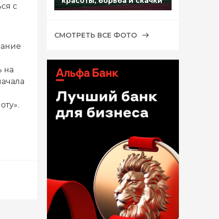
красоты, борьба и скачки
ся с
СМОТРЕТЬ ВСЕ ФОТО
лание
ь на
начала
оту».