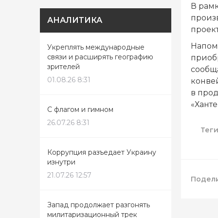
В рам
произ
АНАЛИТИКА
проек
Напом
Укреплять международные
связи и расширять географию
приоб
зрителей
сообща
01.08.26 8:31
конве
в про
«Ханте
С флагом и гимном
26.07.26 8:31
Тег
Коррупция разъедает Украину
изнутри
21.07.26 12:57
Подели
Запад продолжает разгонять
милитаризационный трек