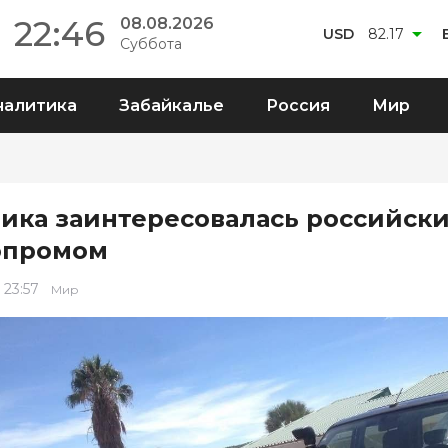
22:46
08.08.2026
USD
82.17
Суббота
налитика
Забайкалье
Россия
Мир
ика заинтересовалась российск
опромом
 23:57
Мир