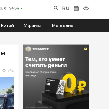
RU
EUR
94.84
Китай
Украина
Монголия
им
742