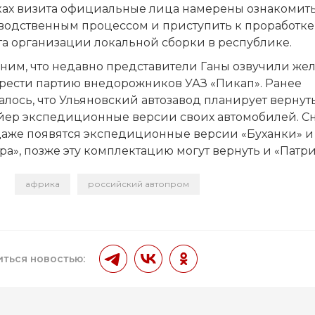
ках визита официальные лица намерены ознакомить
водственным процессом и приступить к проработке
та организации локальной сборки в республике.
ним, что недавно представители Ганы озвучили же
рести партию внедорожников УАЗ «Пикап». Ранее
лось, что Ульяновский автозавод планирует вернут
йер экспедиционные версии своих автомобилей. С
даже появятся экспедиционные версии «Буханки» и
ра», позже эту комплектацию могут вернуть и «Патри
африка
российский автопром
и
ться новостью: