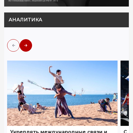
АНАЛИТИКА
Укреплять международные связи и
С ф