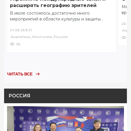
расширять географию зрителей
Меж
вре
В июле состоялось достаточно много
коми
мероприятий в области культуры и защиты
26.07
соб
традиционных ценностей. 8 июля в разных
01.08.26 8:31
Анал
уголках Забайкалья…
,
,
Аналитика
Монголия
Россия
7
56
ЧИТАТЬ ВСЕ
РОССИЯ